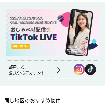
備考
室内設備はエアコン・バストイレ別など大変充実しております。
引っ越しの日時が決まっているのであればご相談ください。クロ
ーゼット付きの物件です。防犯効果の高い、管理人巡回あり。駅
まで歩いて12分ほどの、魅力的な立地の物件です。調布市にお引
っ越しが決まったら、住まい探しは当社にお任せください。当社
では豊富な賃貸情報をご用意して、お客様からのお問い合わせを
お待ちしております。バス・トイレ別 室内洗濯機置き場 リフ
ォーム済み初期費用を抑えられる「東京０賃貸」⇒敷金・初回保
証料・鍵交換費用・ＲｅｌｏＲｅｎｔ２４・ばんだるまのご入居
お手伝いパックの費用なしで入居可
部屋まる。
公式SNSアカウント
同じ地区のおすすめ物件