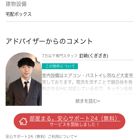
建物設備
宅配ボックス
アドバイザーからのコメント
釘崎(くぎざき)
7万以下専門スタッフ
この物件について
室内設備はエアコン・バストイレ別など大変充
実しております。電流を流すことで鍋自体を発
熱させるIHに対応しているので、キッチン全体
が熱くなりにくいです。アパートタイプのお部
続きを読む
屋です。住みやすい環境が嬉しい賃貸物件で
す。管理会社が巡回管理や警備をしており安心
です。長年、地元で地域の住まいをご提供して
部屋まる。安心サポート24（無料）
きた 城南コミュニティは、京王線つつじヶ丘
サービスを開始しました！
前の不動産情報を豊富に取り揃え、お待ちして
おります。
安心サポート24（無料）ご利用について