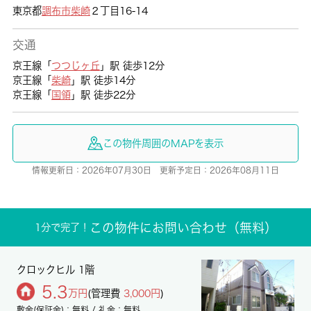
東京都
調布市
柴崎
２丁目16-14
交通
京王線「
つつじヶ丘
」駅 徒歩12分
京王線「
柴崎
」駅 徒歩14分
京王線「
国領
」駅 徒歩22分
この物件周囲のMAPを表示
情報更新日：2026年07月30日 更新予定日：2026年08月11日
この物件にお問い合わせ（無料）
1分で完了！
クロックヒル 1階
5.3
万円
(管理費
3,000円
)
敷金(保証金)：無料 / 礼金：無料