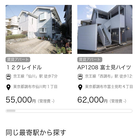
賃貸アパート
賃貸アパート
１２クレイドル
AP1208 富士見ハイツ 2
京王線「
仙川
」駅 徒歩7分
京王線「
西調布
」駅 徒歩12分
東京都調布市仙川町１丁目
東京都調布市富士見町４丁目
55,000
62,000
円
（管理費 -）
円
（管理費 -）
同じ最寄駅から探す