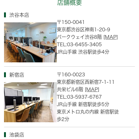
店舗概要
渋谷本店
〒150-0041
東京都渋谷区神南1-20-9
パークウェイ渋谷8階
[MAP]
TEL:03-6455-3405
JR山手線 渋谷駅徒歩4分
〒160-0023
新宿店
東京都新宿区西新宿7-1-11
共栄ビル6階
[MAP]
TEL:03-5937-6767
JR山手線 新宿駅徒歩5分
東京メトロ丸の内線 新宿駅徒
歩2分
池袋店