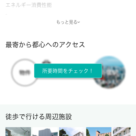
エネルギー消費性能
-
もっと見る
断熱性能
-
最寄から都心へのアクセス
目安光熱費
-
所要時間をチェック！
所在階
1階 / 2階建
面積
20.75㎡
徒歩で行ける周辺施設
保証金
-