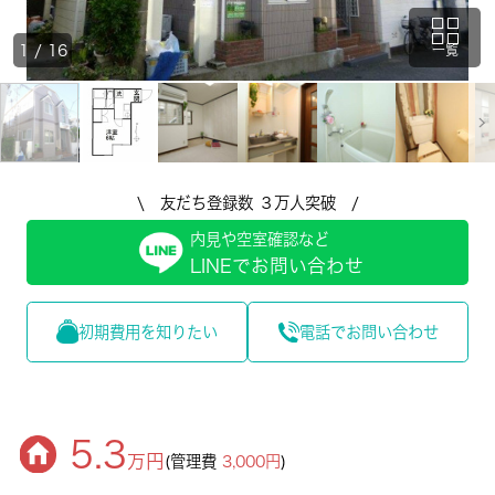
1
/
16
一覧
\ 友だち登録数 ３万人突破 /
内見や空室確認など
LINEでお問い合わせ
初期費用を知りたい
電話でお問い合わせ
5.3
万円
(管理費
3,000円
)