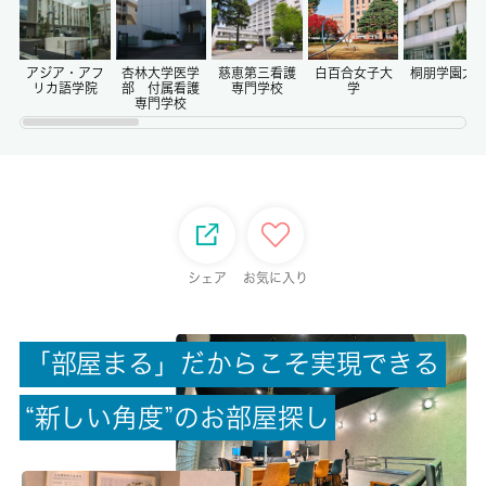
償却/敷引
-/-
アジア・アフ
杏林大学医学
慈恵第三看護
白百合女子大
桐朋学園大
リカ語学院
部 付属看護
専門学校
学
専門学校
権利金/雑費
-/-
総戸数
-
シェア
お気に入り
現状/入居可能日
居住中/相談
「
部
屋
ま
る
」
だ
か
ら
こ
そ
実
現
で
き
る
駐車場/料金
“
新
し
い
角
度
”
の
お
部
屋
探
し
無/-
保険加入/料金