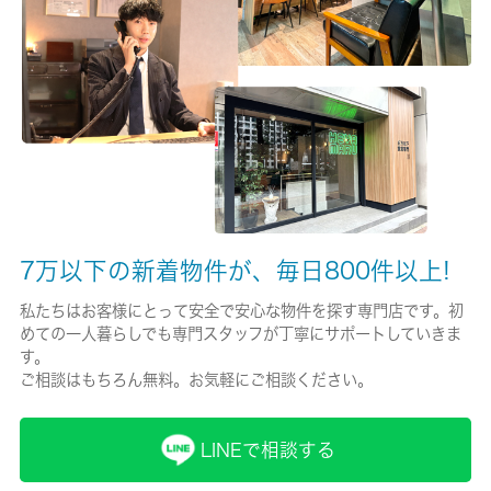
有/15000円
保険名/保険期間
-/2年
保証人代行
必加入
保証会社詳細
7万以下の新着物件が、毎日800件以上!
継続保証料１年毎１万円
私たちはお客様にとって安全で安心な物件を探す専門店です。初
賃貸区分/契約期間
めての一人暮らしでも専門スタッフが丁寧にサポートしていきま
一般/2年
す。
ご相談はもちろん無料。お気軽にご相談ください。
取引形態
仲介
LINEで相談する