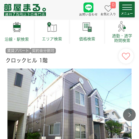
0
お気に入り
お問い合わせ
通勤・通学
価格検索
エリア検索
沿線・駅検索
時間検索
賃貸アパート
契約金分割可
クロックヒル 1階