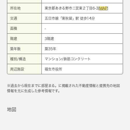
所在地
東京都あきる野市二宮東２丁目6-3[
MAP
]
交通
五日市線
「
東秋留
」駅 徒歩14分
面積
-
階建
3階建
築年数
築35年
種別/構造
マンション/鉄筋コンクリート
周辺施設
福生市役所
※過去から現在までに部屋まる。に掲載された不動産情報と提携先の地図
情報を元に生成した参考情報です。
地図