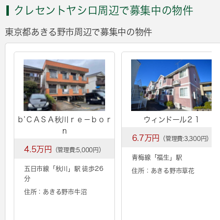
クレセントヤシロ周辺で募集中の物件
東京都あきる野市周辺で募集中の物件
ｂ’ＣＡＳＡ秋川ｒｅ－ｂｏｒ
ウィンドール２１
ｎ
6.7万円
（管理費:3,300円）
4.5万円
（管理費:5,000円）
青梅線「
福生
」駅
五日市線「
秋川
」駅 徒歩26
住所：あきる野市草花
分
住所：あきる野市牛沼