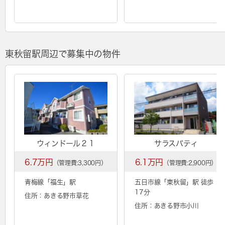
東秋留駅周辺で募集中の物件
ウィンドール２１
サラスバティ
6.7万円
6.1万円
（管理費:3,300円）
（管理費:2,900円）
青梅線「
福生
」駅
五日市線「
東秋留
」駅 徒歩
17分
住所：あきる野市草花
住所：あきる野市小川