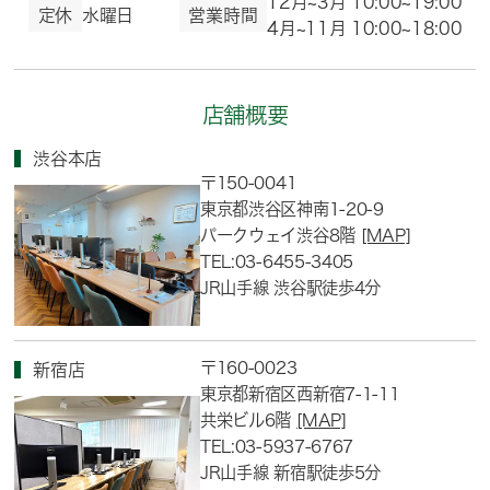
12月~3月 10:00~19:00
定休
水曜日
営業時間
4月~11月 10:00~18:00
店舗概要
渋谷本店
〒150-0041
東京都渋谷区神南1-20-9
パークウェイ渋谷8階
[MAP]
TEL:03-6455-3405
JR山手線 渋谷駅徒歩4分
〒160-0023
新宿店
東京都新宿区西新宿7-1-11
共栄ビル6階
[MAP]
TEL:03-5937-6767
JR山手線 新宿駅徒歩5分