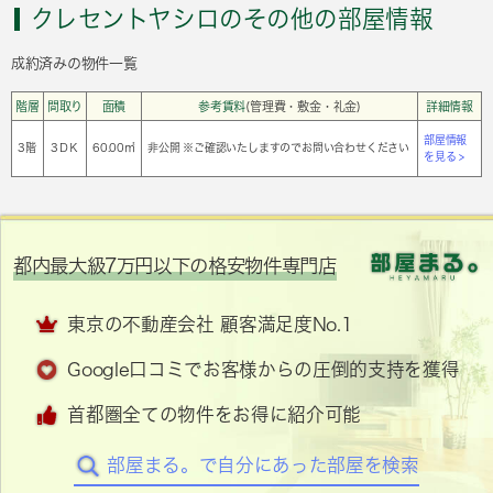
クレセントヤシロのその他の部屋情報
成約済みの物件一覧
階層
間取り
面積
参考賃料
(管理費・敷金・礼金)
詳細情報
部屋情報
3階
3ＤＫ
60.00㎡
非公開 ※ご確認いたしますのでお問い合わせください
を見る >
都内最大級7万円以下の格安物件専門店
東京の不動産会社 顧客満足度No.1
Google口コミでお客様からの圧倒的支持を獲得
首都圏全ての物件をお得に紹介可能
部屋まる。で自分にあった部屋を検索