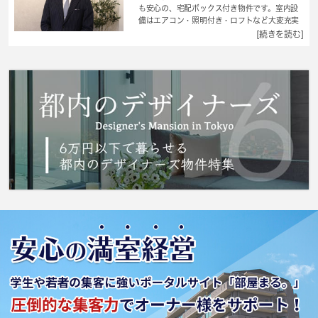
も安心の、宅配ボックス付き物件です。室内設
備はエアコン・照明付き・ロフトなど大変充実
しております。収納はクロゼット・シューズボ
[続きを読む]
ックスなどが備え付けられているので、衣類や
日用品の収納に重宝します。家賃を10万円以下
に抑えることができます。お部屋にキッチンが
ある住まいです 。撥水性の高いクッションフロ
アの物件です。新しいお住まいをお探しの際
は 城南コミュニティを是非ご利用ください。
新宿区にある不動産情報を、条件に合わせてご
紹介いたします。