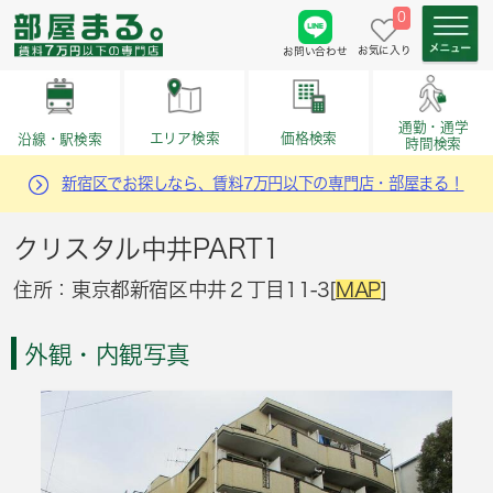
0
お気に入り
お問い合わせ
通勤・通学
価格検索
エリア検索
沿線・駅検索
時間検索
新宿区でお探しなら、賃料7万円以下の専門店・部屋まる！
クリスタル中井PART1
住所：東京都新宿区中井２丁目11-3[
MAP
]
外観・内観写真