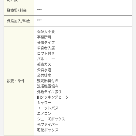
駐車場/料金
****
保険加入/料金
****
保証人不要
事務所可
分譲タイプ
単身者入居
ロフト付き
バルコニー
都市ガス
公営水道
公共排水
設備・条件
照明器具付き
洗濯機置場有
外観タイル張り
IHクッキングヒーター
シャワー
ユニットバス
エアコン
シューズボックス
光ファイバー
宅配ボックス