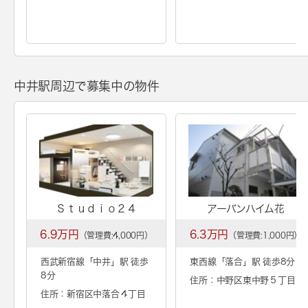
中井駅周辺で募集中の物件
Ｓｔｕｄｉｏ２４
アーバンハイム花
6.9万円
6.3万円
（管理費:4,000円）
（管理費:1,000円）
西武新宿線「
中井
」駅 徒歩
東西線「
落合
」駅 徒歩8分
8分
住所：中野区東中野５丁目
住所：新宿区中落合４丁目