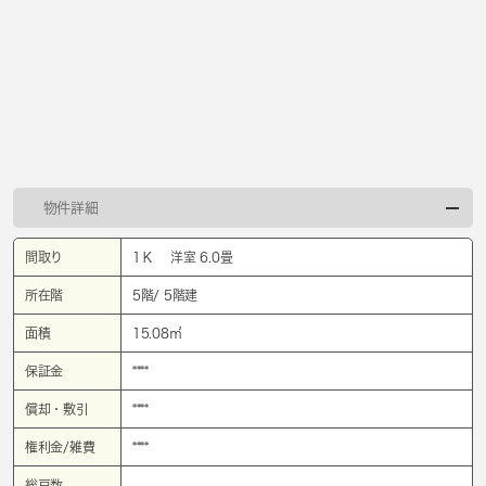
物件詳細
間取り
1Ｋ 洋室 6.0畳
所在階
5階/ 5階建
面積
15.08㎡
保証金
****
償却・敷引
****
権利金/雑費
****
総戸数
-