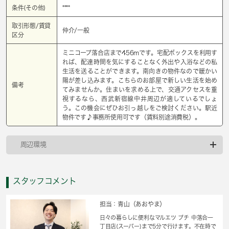
条件(その他)
****
取引形態/賃貸
仲介/一般
区分
ミニコープ落合店まで456mです。宅配ボックスを利用す
れば、配達時間を気にすることなく外出や入浴などの私
生活を送ることができます。南向きの物件なので暖かい
陽が差し込みます。こちらのお部屋で新しい生活を始め
備考
てみませんか。住まいを求める上で、交通アクセスを重
視するなら、西武新宿線中井周辺が適しているでしょ
う。この機会にぜひお引っ越しをご検討ください。駅近
物件です♪事務所使用可です（賃料別途消費税）。
周辺環境
スタッフコメント
担当：青山（あおやま）
日々の暮らしに便利なマルエツ プチ 中落合一
丁目店(スーパー)まで5分で行けます。不在時で