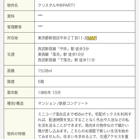
物件名
クリスタル中井PART1
賃料
****
管理費等
****
所在地
東京都新宿区中井２丁目11-3[
MAP
]
西武新宿線「
中井
」駅 徒歩3分
交通
東西線「
落合
」駅 徒歩10分
西武新宿線「
下落合
」駅 徒歩11分
面積
15.08㎡
階建
5階
築年数
1986年 10月
種別/構造
マンション /鉄筋コンクリート
ミニコープ落合店まで456mです。宅配ボックスを利用す
れば、配達時間を気にすることなく外出や入浴などの私
生活を送ることができます。南向きの物件なので暖かい
陽が差し込みます。こちらのお部屋で新しい生活を始め
物件の特徴
てみませんか。住まいを求める上で、交通アクセスを重