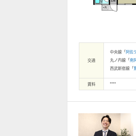
【外観】
中央線「
阿佐
丸ノ内線「
南
交通
西武新宿線「
賃料
****