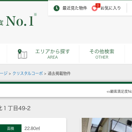
0
最近見た物件
お気に入り
※
エリアから探す
その他検索
AREA
OTHER
ページ
>
クリスタルコーポ
>
過去掲載物件
<<顧客満足度N
１丁目49-2
22.80㎡
面積