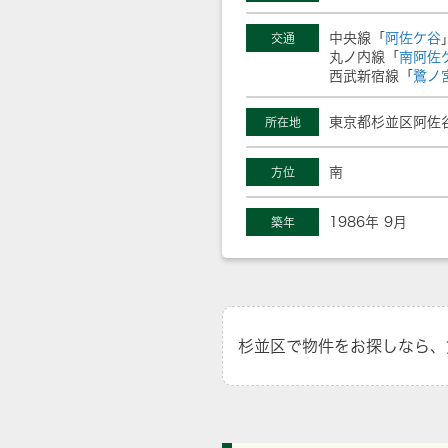
中央線「
阿佐ケ谷
交通
丸ノ内線「
南阿佐
西武新宿線「
鷺ノ
東京都杉並区阿佐谷
所在地
南
方位
1986年 9月
築年
杉並区で物件をお探しなら、