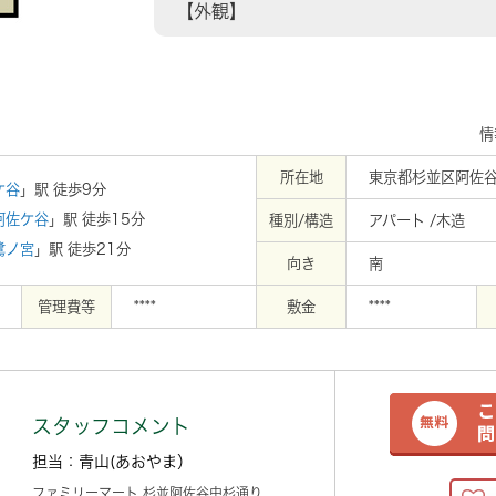
【外観】
情
所在地
東京都杉並区阿佐谷
ケ谷
」駅 徒歩9分
阿佐ケ谷
」駅 徒歩15分
種別/構造
アパート /木造
鷺ノ宮
」駅 徒歩21分
向き
南
管理費等
****
敷金
****
スタッフコメント
担当：青山(あおやま）
ファミリーマート 杉並阿佐谷中杉通り