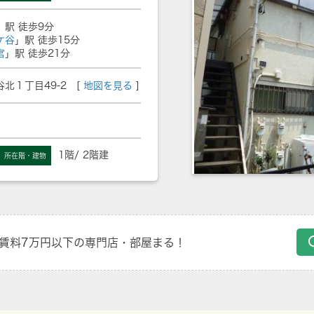
」駅 徒歩9分
ケ谷
」駅 徒歩15分
宮
」駅 徒歩21分
北１丁目49-2 [
地図を見る
]
1階/ 2階建
所在階・建物
賃料7万円以下の専門店・部屋まる！