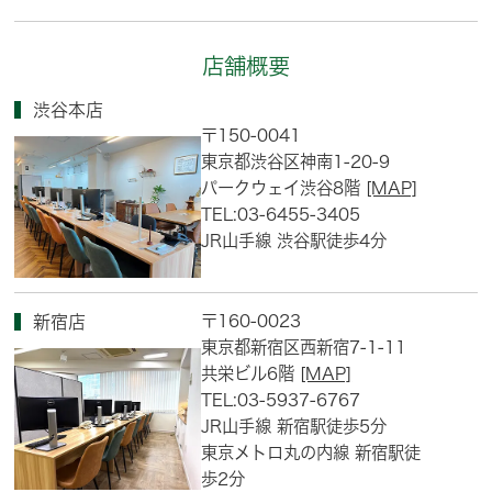
店舗概要
渋谷本店
〒150-0041
東京都渋谷区神南1-20-9
パークウェイ渋谷8階
[MAP]
TEL:03-6455-3405
JR山手線 渋谷駅徒歩4分
〒160-0023
新宿店
東京都新宿区西新宿7-1-11
共栄ビル6階
[MAP]
TEL:03-5937-6767
JR山手線 新宿駅徒歩5分
東京メトロ丸の内線 新宿駅徒
歩2分