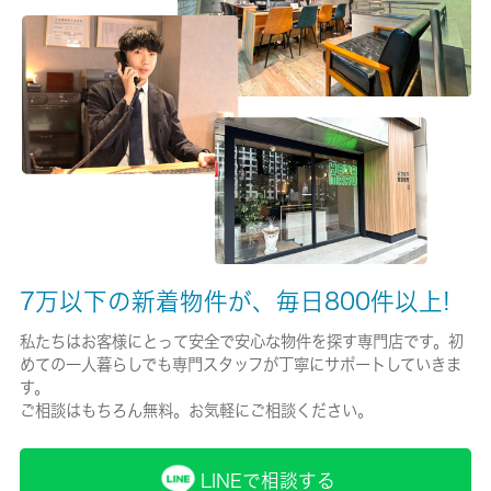
有/19000円
保険名/保険期間
家財保険/2年
保証人代行
必加入
保証会社詳細
アーク賃貸保証：月額総賃料の４０％、Ｃａｓａ：月額総賃料の
7万以下の新着物件が、毎日800件以上!
５０％
私たちはお客様にとって安全で安心な物件を探す専門店です。初
賃貸区分/契約期間
めての一人暮らしでも専門スタッフが丁寧にサポートしていきま
す。
一般/2年
ご相談はもちろん無料。お気軽にご相談ください。
取引形態
仲介
LINEで相談する