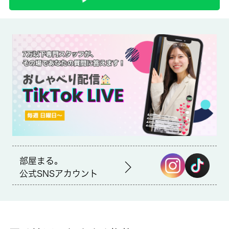
備考
初期費用のクレジット決済が可能 クレジット可能条件等：Ｃ
ａｓａ利用
スリーエフ神奈川新町店まで徒歩1分と近場にコンビニがあるの
もポイント。収納はシューズボックス・クロゼットなどが備え付
けられているので、衣類や日用品の収納に重宝します。京急本線
神奈川新町の近くでお住まいをお探しなら 城南コミュニティに
ご連絡ください。設備が充実したお住まいの情報をご提供いたし
ます。
部屋まる。
公式SNSアカウント