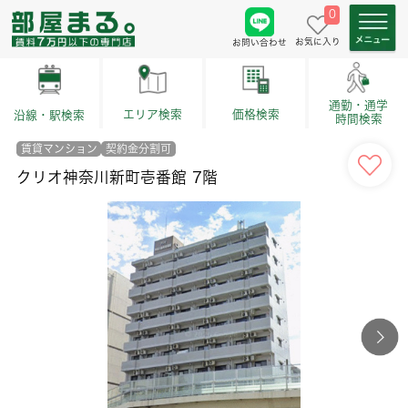
0
お気に入り
お問い合わせ
通勤・通学
価格検索
エリア検索
沿線・駅検索
時間検索
賃貸マンション
契約金分割可
クリオ神奈川新町壱番館 7階