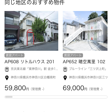
同じ地区のおすすめ物件
賃貸アパート
賃貸アパート
AP608 リトルハウス 201
AP652 晴空萬里 102
京浜東北線「
東神奈川
」駅 徒歩15分
ブルーライン「
三ツ沢上町
」駅 徒歩10分
神奈川県横浜市神奈川区白幡南町
59,800
69,000
円
（管理費 -）
円
（管理費 -）