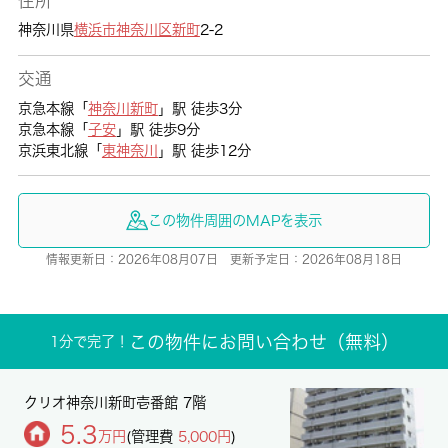
住所
神奈川県
横浜市神奈川区
新町
2-2
交通
京急本線「
神奈川新町
」駅 徒歩3分
京急本線「
子安
」駅 徒歩9分
京浜東北線「
東神奈川
」駅 徒歩12分
この物件周囲のMAPを表示
情報更新日：2026年08月07日 更新予定日：2026年08月18日
この物件にお問い合わせ（無料）
1分で完了！
クリオ神奈川新町壱番館 7階
5.3
万円
(管理費
5,000円
)