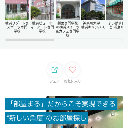
0ヶ月
償却/敷引
-/-
横浜リゾート＆
横浜ビューテ
製菓専門学校
神奈川大学
まいばすけ
スポーツ専門
ィーアート専門
の横浜スイーツ
横浜キャンパス
と 浦島町店
学校
学校
&カフェ専門学
校
権利金/雑費
-/-
総戸数
75戸
シェア
お気に入り
現状/入居可能日
居住中/2026-08月中旬
「
部
屋
ま
る
」
だ
か
ら
こ
そ
実
現
で
き
る
駐車場/料金
-/-
“
新
し
い
角
度
”
の
お
部
屋
探
し
保険加入/料金