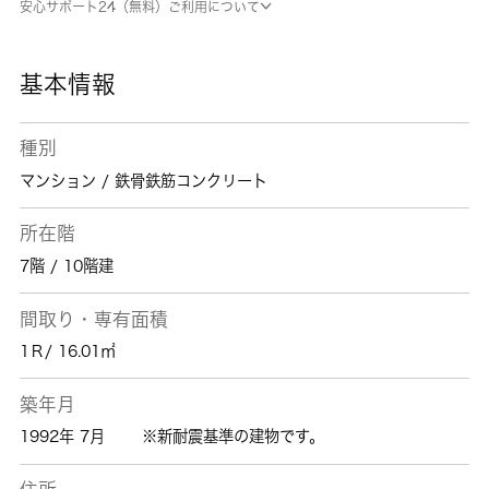
安心サポート24（無料）ご利用について
することも可能です。多種多様な賃貸情報を取
り扱っている 城南コミュニティは、横浜市神
奈川区での住まい探しにきっと役立つことでし
基本情報
ょう。
種別
マンション / 鉄骨鉄筋コンクリート
所在階
7階 / 10階建
間取り・専有面積
1Ｒ/ 16.01㎡
築年月
1992年 7月
※新耐震基準の建物です。