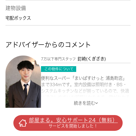
建物設備
宅配ボックス
アドバイザーからのコメント
釘崎(くぎざき)
7万以下専門スタッフ
この物件について
便利なスーパー「まいばすけっと 浦島町店」
まで334mです。室内設備は照明付き・BS・
システムキッチンなどが揃っているので、快適
に過ごしやすいお部屋になります。鍵がかかる
続きを読む
宅配ボックスに荷物を届けることで、外に置く
置き配よりも安全に荷物を受け取ることができ
ます。セキュリティ面は、オートロック・TV
部屋まる。安心サポート24（無料）
インターホンなどを設置しているので安全面で
サービスを開始しました！
も優れております。収納はシューズボックス・
クロゼットなど豊富なので、広々と空間を利用