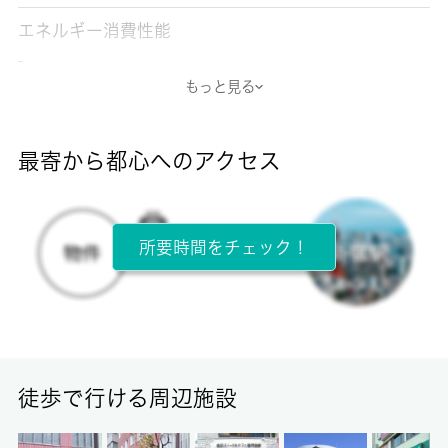
エネルギー消費性能
-
もっと見る
断熱性能
-
最寄から都心へのアクセス
目安光熱費
-
所要時間をチェック！
所在階
7階 / 10階建
面積
16.01㎡
徒歩で行ける周辺施設
保証金