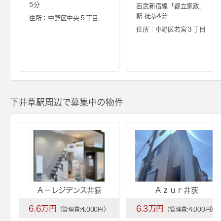
5分
西武新宿線「
都立家政
」
駅 徒歩4分
住所：中野区中央５丁目
住所：中野区若宮３丁目
下井草駅周辺で募集中の物件
Ａ－レジデンス井荻
Ａｚｕｒ井荻
6.6万円
6.3万円
（管理費:4,000円）
（管理費:4,000円）