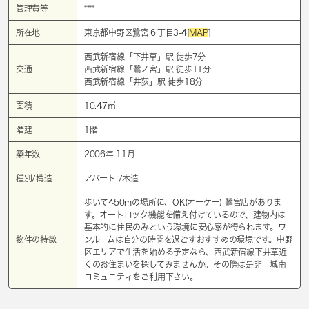
管理費等
****
所在地
東京都中野区鷺宮６丁目3-4[
MAP
]
西武新宿線「
下井草
」駅 徒歩7分
交通
西武新宿線「
鷺ノ宮
」駅 徒歩11分
西武新宿線「
井荻
」駅 徒歩18分
面積
10.47㎡
階建
1階
築年数
2006年 11月
種別/構造
アパート /木造
歩いて450mの場所に、OK(オーケー) 鷺宮店がありま
す。オートロック機能を備え付けているので、建物内は
基本的に住民のみという環境に安心感が得られます。ワ
物件の特徴
ンルームは自分の時間を過ごすおすすめの環境です。中野
区エリアで生活を始める予定なら、西武新宿線下井草近
くのお住まいを探してみませんか。その際は是非 城南
コミュニティをご利用下さい。