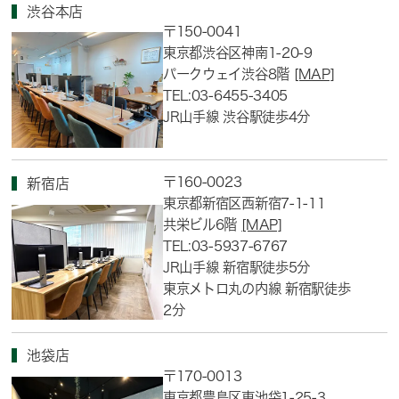
渋谷本店
〒150-0041
東京都渋谷区神南1-20-9
パークウェイ渋谷8階
[MAP]
TEL:03-6455-3405
JR山手線 渋谷駅徒歩4分
〒160-0023
新宿店
東京都新宿区西新宿7-1-11
共栄ビル6階
[MAP]
TEL:03-5937-6767
JR山手線 新宿駅徒歩5分
東京メトロ丸の内線 新宿駅徒歩
2分
池袋店
〒170-0013
東京都豊島区東池袋1-25-3