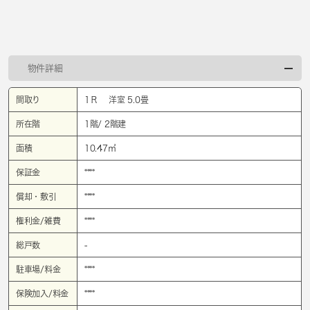
物件詳細
間取り
1Ｒ 洋室 5.0畳
所在階
1階/ 2階建
面積
10.47㎡
保証金
****
償却・敷引
****
権利金/雑費
****
総戸数
-
駐車場/料金
****
保険加入/料金
****