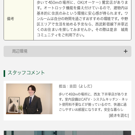
歩いて450mの場所に、OK(オーケー) 鷺宮店がありま
す。オートロック機能を備え付けているので、建物内は
基本的に住民のみという環境に安心感が得られます。ワ
備考
ンルームは自分の時間を過ごすおすすめの環境です。中野
区エリアで生活を始める予定なら、西武新宿線下井草近
くのお住まいを探してみませんか。その際は是非 城南
コミュニティをご利用下さい。
周辺環境
スタッフコメント
担当：吉田（よしだ）
歩いて492mの場所に、西友 下井草店がありま
す。室内設備はCATV・システムキッチン・ネッ
ト使用料不要などが揃っているので、快適に過
ごしやすいお部屋になります。安全な暮らし
は、オートロック付き物件から始めましょう。
[続きを読む]
クレジットカードで初期費用がお支払いいただ
けるので、決済の手間が軽減できます。駅から
徒歩7分の物件なら、駅前のお買い物も便利で