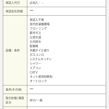
保証人代行
必加入： -
保証会社詳細
****
保証人不要
室内洗濯機置場
フローリング
都市ガス
公営水道
公共排水
駐輪場
設備・条件
外観タイル張り
ガスコンロ
システムキッチン
シャワー
エアコン
CATV
ネット使用料無料
オートロック
条件(その他)
****
取引形態/賃貸
仲介/一般
区分