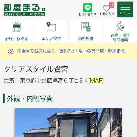
0
お気に入り
お問い合わせ
通勤・通学
価格検索
エリア検索
沿線・駅検索
時間検索
中野区でお探しなら、賃料7万円以下の専門店・部屋まる！
クリアスタイル鷺宮
住所：東京都中野区鷺宮６丁目3-4[
MAP
]
外観・内観写真