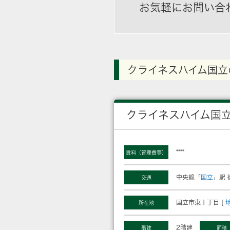
お気軽にお問い合
クライネスハイム国立
クライネスハイム国
****
賃料（管理費等）
中央線「
国立
」駅 
交通
国立市東１丁目 [
所在地
2階建
階建
面積