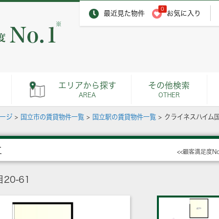
0
最近見た物件
お気に入り
※
エリアから探す
その他検索
AREA
OTHER
ページ
>
国立市の賃貸物件一覧
>
国立駅の賃貸物件一覧
>
クライネスハイム
立
<<顧客満足度N
0-61