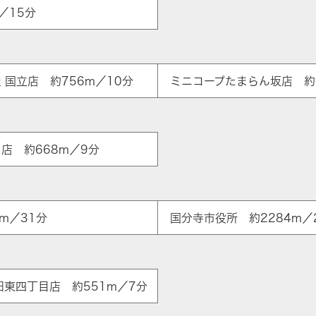
／15分
 国立店 約756m／10分
ミニコープたまらん坂店 約
口店 約668m／9分
m／31分
国分寺市役所 約2284m／
ア
田東四丁目店 約551m／7分