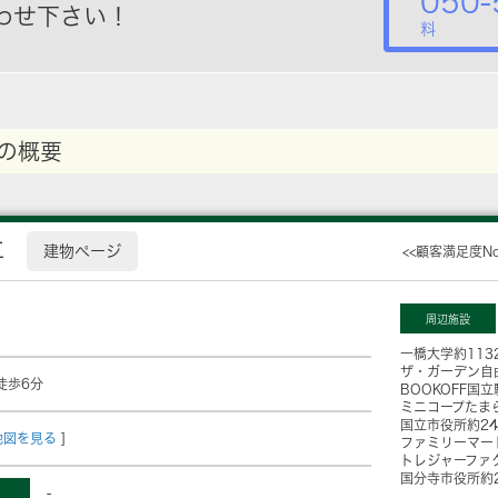
050-
わせ下さい！
料
の概要
立
建物ページ
<<顧客満足度N
周辺施設
一橋大学
約113
ザ・ガーデン自
徒歩6分
BOOKOFF国
ミニコープたま
国立市役所
約2
地図を見る
]
ファミリーマー
トレジャーファ
国分寺市役所
約
-