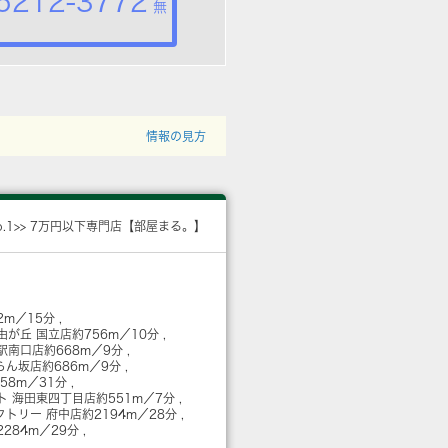
5212-3772
無
情報の見方
o.1>> 7万円以下専門店【部屋まる。】
2m／15分
由が丘 国立店
約756m／10分
立駅南口店
約668m／9分
らん坂店
約686m／9分
458m／31分
ト 海田東四丁目店
約551m／7分
クトリー 府中店
約2194m／28分
2284m／29分