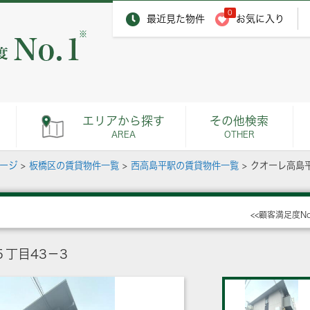
0
最近見た物件
お気に入り
※
エリアから探す
その他検索
AREA
OTHER
ページ
>
板橋区の賃貸物件一覧
>
西高島平駅の賃貸物件一覧
>
クオーレ高島
<<顧客満足度N
丁目43－3