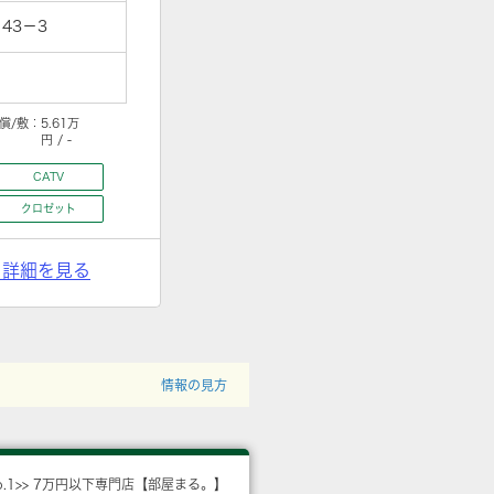
43－3
償/敷：
5.61万
円 / -
CATV
クロゼット
> 詳細を見る
情報の見方
o.1>> 7万円以下専門店【部屋まる。】