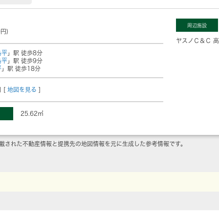
周辺施設
0円)
ヤスノＣ＆Ｃ 
島平
」駅 徒歩8分
島平
」駅 徒歩9分
平
」駅 徒歩18分
 [
地図を見る
]
25.62㎡
載された不動産情報と提携先の地図情報を元に生成した参考情報です。