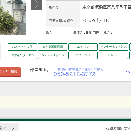
東京都板橋区高島平５丁目
所在地
25.62㎡ / 1Ｋ
専有面積/間取り
敷金：
-
保証金：
5.61万円
礼金：
-
バス・トイレ別
室内洗濯機置場
エアコン
インターネット対応
TV付インターホン
システムキッチン
ガスコンロ
シャワー
部屋まる。
[年中対応可]お気軽にご連絡ください。
>
わせ
無料
050-5212-3772
物ページ
<<顧客満足度N