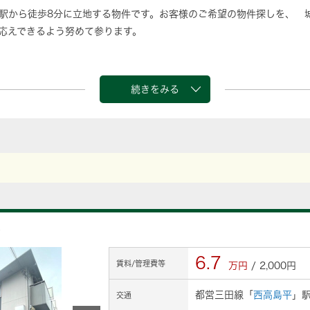
駅から徒歩8分に立地する物件です。お客様のご希望の物件探しを、 
応えできるよう努めて参ります。
続きをみる
平
6.7
賃料/管理費等
万円
/ 2,000円
都営三田線「
西高島平
」駅
交通