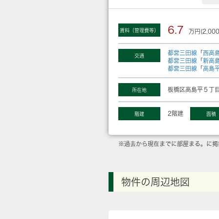
6.7
賃料（管理費等）
万円(2,00
都営三田線
「
西高
交通
都営三田線
「
新高
都営三田線
「
高島
板橋区高島平５丁目
所在地
2階建
階建
面積
※過去から現在までに部屋まる。に掲
物件の周辺地図