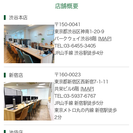
店舗概要
渋谷本店
〒150-0041
東京都渋谷区神南1-20-9
パークウェイ渋谷8階
[MAP]
TEL:03-6455-3405
JR山手線 渋谷駅徒歩4分
〒160-0023
新宿店
東京都新宿区西新宿7-1-11
共栄ビル6階
[MAP]
TEL:03-5937-6767
JR山手線 新宿駅徒歩5分
東京メトロ丸の内線 新宿駅徒歩
2分
池袋店