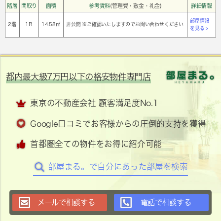
階層
間取り
面積
参考賃料
(管理費・敷金・礼金)
詳細情報
部屋情報
2階
1Ｒ
14.58㎡
非公開 ※ご確認いたしますのでお問い合わせください
を見る >
都内最大級7万円以下の格安物件専門店
東京の不動産会社 顧客満足度No.1
Google口コミでお客様からの圧倒的支持を獲得
首都圏全ての物件をお得に紹介可能
部屋まる。で自分にあった部屋を検索
メールで相談する
電話で相談する