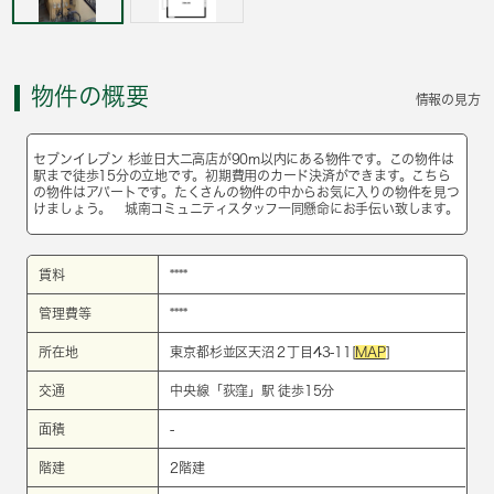
物件の概要
情報の見方
セブンイレブン 杉並日大二高店が90m以内にある物件です。この物件は
駅まで徒歩15分の立地です。初期費用のカード決済ができます。こちら
の物件はアパートです。たくさんの物件の中からお気に入りの物件を見つ
けましょう。 城南コミュニティスタッフ一同懸命にお手伝い致します。
賃料
****
管理費等
****
所在地
東京都杉並区天沼２丁目43-11[
MAP
]
交通
中央線
「
荻窪
」駅 徒歩15分
面積
-
階建
2階建