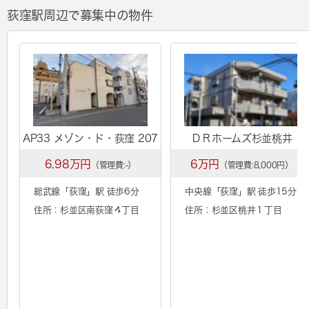
荻窪駅周辺で募集中の物件
AP33 メゾン・ド・荻窪 207
ＤＲホームズ杉並桃井
6.98万円
6万円
（管理費:-）
（管理費:8,000円）
総武線「
荻窪
」駅 徒歩6分
中央線「
荻窪
」駅 徒歩15分
住所：杉並区南荻窪４丁目
住所：杉並区桃井１丁目