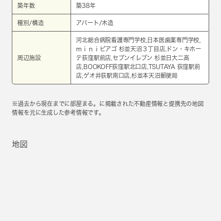
築年数
築38年
種別/構造
アパート/木造
河北総合病院看護専門学校,日本医歯薬専門学校,
ｍｉｎｉピアゴ 杉並天沼３丁目店,ドン・キホー
周辺施設
テ荻窪駅前店,セブンイレブン 杉並日大二高
店,BOOKOFF荻窪駅北口店,TSUTAYA 荻窪駅前
店,ゲオ井荻駅南口店,杉並本天沼郵便局
※過去から現在までに部屋まる。に掲載された不動産情報と提携先の地図
情報を元に生成した参考情報です。
地図