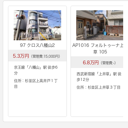
97 クロス八幡山2
AP1016 フォルトゥーナ上
草 105
5.3万円
（管理費:15,000円）
6.8万円
（管理費:-）
京王線「
八幡山
」駅 徒歩6
分
西武新宿線「
上井草
」駅 徒
歩12分
住所：杉並区上高井戸１丁
目
住所：杉並区上井草３丁目