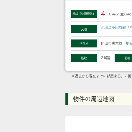
4
賃料（管理費等）
万円(2,000円)
小田急小田原線
「
交通
町田市南大谷 [
地
所在地
2階建
階建
面積
※過去から現在までに部屋まる。に掲
物件の周辺地図