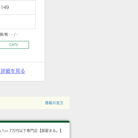
149
償/敷：
- / -
CATV
> 詳細を見る
情報の見方
o.1>> 7万円以下専門店【部屋まる。】