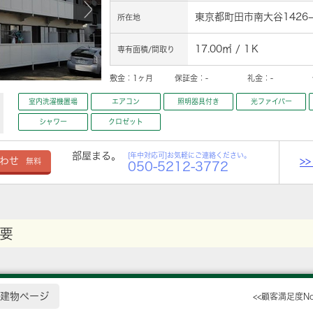
東京都町田市南大谷1426−
所在地
17.00㎡ / 1Ｋ
専有面積/間取り
敷金：
1ヶ月
保証金：
-
礼金：
-
室内洗濯機置場
エアコン
照明器具付き
光ファイバー
シャワー
クロゼット
部屋まる。
[年中対応可]お気軽にご連絡ください。
>
わせ
無料
050-5212-3772
要
建物ページ
<<顧客満足度N