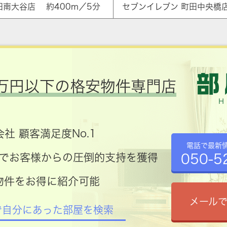
田南大谷店 約400m／5分
セブンイレブン 町田中央橋店
万円以下の格安物件専門店
社 顧客満足度No.1
電話で最新
050-5
コミでお客様からの圧倒的支持を獲得
物件をお得に紹介可能
メール
で自分にあった部屋を検索