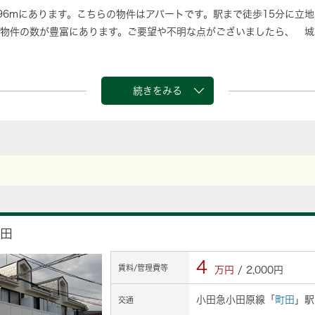
96mにあります。こちらの物件はアパートです。駅まで徒歩15分に立
物件の数が豊富にあります。ご要望や不明な点がございましたら、 城
続きをみる
町田
4
賃料/管理費等
万円
/ 2,000円
小田急小田原線「
町田
」駅
交通