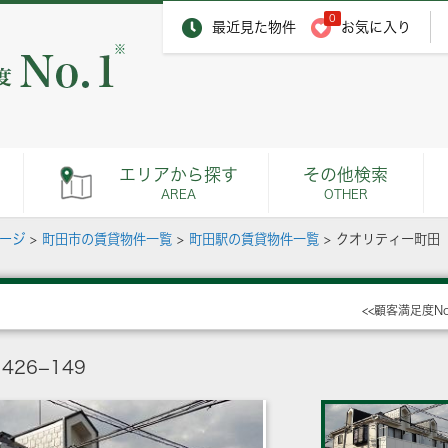
0
最近見た物件
お気に入り
※
エリアから探す
その他検索
AREA
OTHER
ページ
>
町田市の賃貸物件一覧
>
町田駅の賃貸物件一覧
>
クオリティー町田
<<顧客満足度N
26−149