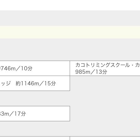
カコトリミングスクール・
746m／10分
985m／13分
ッジ 約1146m／15分
3m／17分
ア