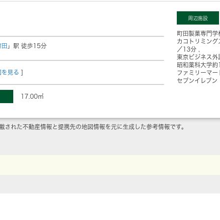
周辺施設
町田製菓専門学
カコトリミング
町田
」駅 徒歩15分
／13分
東京ビジネス外
昭和薬科大学
約
図を見る
]
ファミリーマー
セブンイレブン
17.00㎡
載された不動産情報と提携先の地図情報を元に生成した参考情報です。