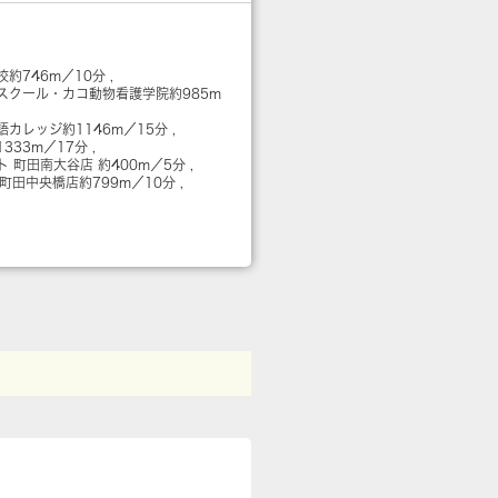
校
約746m／10分
スクール・カコ動物看護学院
約985m
語カレッジ
約1146m／15分
1333m／17分
ト 町田南大谷店
約400m／5分
 町田中央橋店
約799m／10分