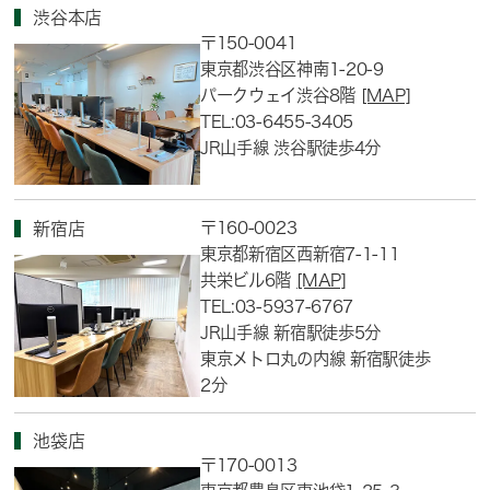
渋谷本店
〒150-0041
東京都渋谷区神南1-20-9
パークウェイ渋谷8階
[MAP]
TEL:03-6455-3405
JR山手線 渋谷駅徒歩4分
〒160-0023
新宿店
東京都新宿区西新宿7-1-11
共栄ビル6階
[MAP]
TEL:03-5937-6767
JR山手線 新宿駅徒歩5分
東京メトロ丸の内線 新宿駅徒歩
2分
池袋店
〒170-0013