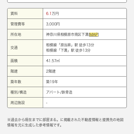
賃料
6.1
万円
管理費等
3,000円
所在地
神奈川県相模原市南区下溝[
MAP
]
相模線
「
原当麻
」駅 徒歩13分
交通
相模線
「
下溝
」駅 徒歩13分
面積
41.57㎡
階建
2階建
築年数
築19年
種別/構造
アパート/鉄骨造
周辺施設
-
※過去から現在までに部屋まる。に掲載された不動産情報と提携先の地図
情報を元に生成した参考情報です。