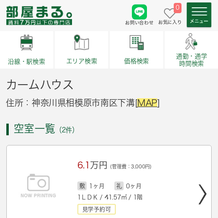
0
お気に入り
お問い合わせ
通勤・通学
価格検索
エリア検索
沿線・駅検索
時間検索
カームハウス
住所：神奈川県相模原市南区下溝[
MAP
]
空室一覧
（2件）
6.1
万円
(管理費：3,000円)
敷
1ヶ月
礼
0ヶ月
1ＬＤＫ / 41.57㎡ / 1階
見学予約可