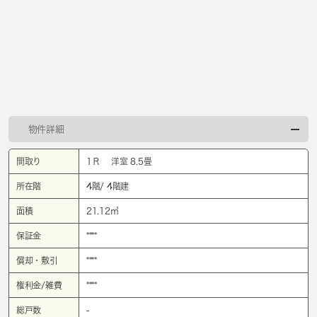
物件詳細
間取り
1Ｒ 洋室 8.5畳
所在階
4階/ 4階建
面積
21.12㎡
保証金
****
償却・敷引
****
権利金/雑費
****
総戸数
-