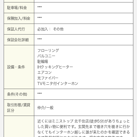
駐車場/料金
****
保険加入/料金
****
保証人代行
必加入： その他
保証会社詳細
****
フローリング
バルコニー
駐輪場
設備・条件
IHクッキングヒーター
エアコン
光ファイバー
TVモニタ付インターホン
条件(その他)
****
取引形態/賃貸
仲介/一般
区分
近くにはミニストップ 北千住店(徒歩5分)がありちょっと
した買い物に便利です。玄関先まで覗き穴を覗きに行か
なくてもインターホン越しに誰が来たのかを確認できる