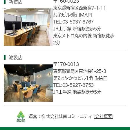
〒160-0023
新宿店
東京都新宿区西新宿7-1-11
共栄ビル6階
[MAP]
TEL:03-5937-6767
JR山手線 新宿駅徒歩5分
東京メトロ丸の内線 新宿駅徒歩
2分
池袋店
〒170-0013
東京都豊島区東池袋1-25-3
第2はやかわビル1階
[MAP]
TEL:03-5927-8753
JR山手線 池袋駅徒歩5分
運営：株式会社城南コミュニティ [
会社概要
]