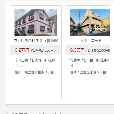
ヴィレヂハピネス５参番館
セシルコート
6.2万円
6.9万円
（管理費:3,000円）
（管理費:3,000円）
千代田線「
北綾瀬
」駅 徒歩
常磐線「
北千住
」駅 徒歩8
12分
分
住所：足立区東綾瀬３丁目
住所：足立区千住５丁目