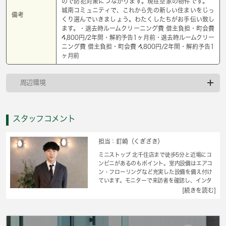
ので防犯対策につながります。現在空家の物件です。
城南コミュニティで、これから先の新しい住まいをじっ
備考
くり選んでいきましょう。わたくしたちがお手伝い致し
ます。・退去時ルームクリーニング費 借主負担・町会費
4,800円/2年間・解約予告1ヶ月前・退去時ルームクリー
ニング費 借主負担・町会費 4,800円/2年間・解約予告1
ヶ月前
周辺環境
スタッフコメント
担当：釘崎（くぎざき）
ミニストップ 北千住店まで徒歩5分と近場にコ
ンビニがあるのもポイント。室内設備はエアコ
ン・フローリングなど充実した設備を備え付け
ています。モニターで来訪者を確認し、インタ
ーホンを通じて室内から会話することができま
[続きを読む]
す。造りとデザインに関して、自信をもって情
報を提供できるマンションです。利便性の高い
徒歩9分の物件です。火を使わずにお料理ができ
るIHキッチンはいかがですか。交通の便の良さ