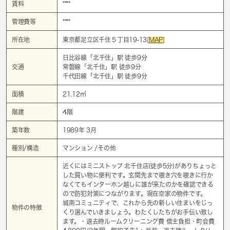
賃料
****
管理費等
****
所在地
東京都足立区千住５丁目19-13[
MAP
]
日比谷線「
北千住
」駅 徒歩9分
交通
常磐線「
北千住
」駅 徒歩9分
千代田線「
北千住
」駅 徒歩9分
面積
21.12㎡
階建
4階
築年数
1989年 3月
種別/構造
マンション /その他
近くにはミニストップ 北千住店(徒歩5分)がありちょっと
した買い物に便利です。玄関先まで覗き穴を覗きに行か
なくてもインターホン越しに誰が来たのかを確認できる
ので防犯対策につながります。現在空家の物件です。
城南コミュニティで、これから先の新しい住まいをじっ
物件の特徴
くり選んでいきましょう。わたくしたちがお手伝い致し
ます。・退去時ルームクリーニング費 借主負担・町会費