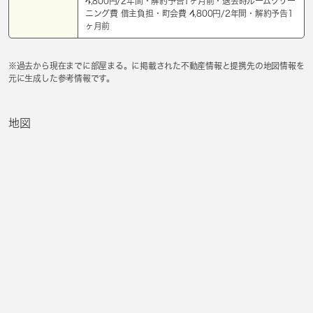
4,800円/2年間・解約予告1ヶ月前・退去時ルームクリー
ニング費 借主負担・町会費 4,800円/2年間・解約予告1
ヶ月前
※過去から現在までに部屋まる。に掲載された不動産情報と提携先の地図情報を
元に生成した参考情報です。
地図