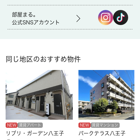
仲介
部屋まる。
公式SNSアカウント
備考
室内設備は浴室乾燥機・洗面所独立など大変充実しております。
モニターから顔が見えるTVインターホン付きです。こちらはワン
ルームの物件です。暑い日でも寒い日でも、エアコンのある物件
なら安心です。八王子市エリアで新たな生活を始めたいとお考え
同じ地区のおすすめ物件
の方。賃貸情報のことなら当社にお任せ下さい。地域に密着して
おりますので、確かな地域情報と賃貸情報をご紹介いたします。
お気軽にお問い合わせ下さい。
NEW
賃貸アパート
NEW
賃貸マンション
リブリ・ガーデン八王子
パークテラス八王子