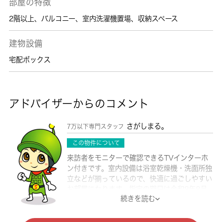
部屋の特徴
2階以上
、
バルコニー
、
室内洗濯機置場
、
収納スペース
建物設備
宅配ボックス
アドバイザーからのコメント
さがしまる。
7万以下専門スタッフ
この物件について
来訪者をモニターで確認できるTVインターホ
ン付きです。室内設備は浴室乾燥機・洗面所独
立などが揃っているので、快適に過ごしやすい
お部屋になります。指定の期日は令和8年8月
続きを読む
になりましたので一度ご確認ください。駐車ス
ペースももちろんご用意しております。新しい
日々を送るにふさわしい、きれいな室内です。