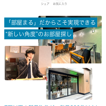
保証金
シェア
お気に入り
-
「
部
屋
ま
る
」
だ
か
ら
こ
そ
実
現
で
き
る
償却/敷引
-/-
“
新
し
い
角
度
”
の
お
部
屋
探
し
権利金/雑費
-/-
総戸数
-
現状/入居可能日
賃貸中/2026-08月上旬
駐車場/料金
空有/11000円