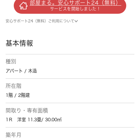
部屋まる。安心サポート24（無料）
チューナー内蔵のTVをお持ちなら、契約のみ
サービスを開始しました！
でBS視聴可能です。 城南コミュニティで
は、西八王子を中心に数多くの不動産情報を取
安心サポート24（無料）ご利用について
り扱っております。駅から近い不動産をお求め
の方は、 城南コミュニティにお任せくださ
い。
基本情報
種別
アパート / 木造
所在階
1階 / 2階建
間取り・専有面積
1Ｒ 洋室 11.3畳/ 30.00㎡
築年月