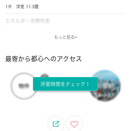
1Ｒ 洋室 11.3畳
エネルギー消費性能
-
もっと見る
断熱性能
-
最寄から都心へのアクセス
目安光熱費
-
所要時間をチェック！
所在階
1階 / 2階建
面積
30.00㎡