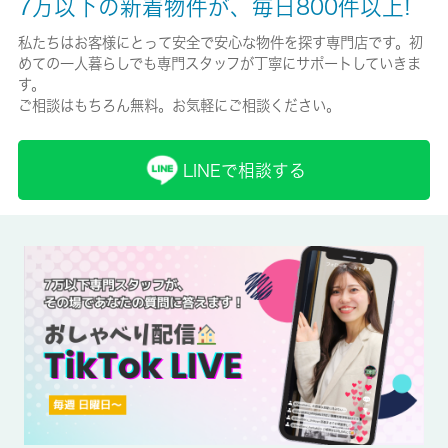
7万以下の新着物件が、毎日800件以上!
保険加入/料金
私たちはお客様にとって安全で安心な物件を探す専門店です。初
めての一人暮らしでも専門スタッフが丁寧にサポートしていきま
有/-
す。
ご相談はもちろん無料。お気軽にご相談ください。
保険名/保険期間
住宅保険料/-
LINEで相談する
保証人代行
必加入
保証会社詳細
ハウスリーブ株式会社 契約時保証委託料：2.2万/月額保証委託
料：賃料総額の2.2％又は5.5％ ※ペット可は2.5万/2.5％
賃貸区分/契約期間
一般/-
取引形態