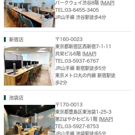
パークウェイ渋谷8階
[MAP]
TEL:03-6455-3405
JR山手線 渋谷駅徒歩4分
〒160-0023
新宿店
東京都新宿区西新宿7-1-11
共栄ビル6階
[MAP]
TEL:03-5937-6767
JR山手線 新宿駅徒歩5分
東京メトロ丸の内線 新宿駅徒
歩2分
池袋店
〒170-0013
東京都豊島区東池袋1-25-3
第2はやかわビル1階
[MAP]
TEL:03-5927-8753
JR山手線 池袋駅徒歩5分