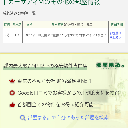
カーサディＭのその他の部屋情報
成約済みの物件一覧
階層
間取り
面積
参考賃料
(管理費・敷金・礼金)
詳細情報
部屋情報
2階
1Ｒ
18.27㎡
非公開 ※ご確認いたしますのでお問い合わせください
を見る >
都内最大級7万円以下の格安物件専門店
東京の不動産会社 顧客満足度No.1
Google口コミでお客様からの圧倒的支持を獲得
首都圏全ての物件をお得に紹介可能
部屋まる。で自分にあった部屋を検索