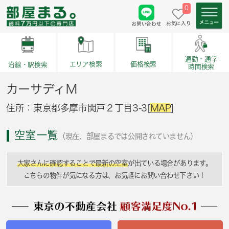
0
お気に入り
お問い合わせ
通勤・通学
価格検索
エリア検索
沿線・駅検索
時間検索
カーサディＭ
住所：東京都多摩市関戸２丁目3-3[
MAP
]
空室一覧
（現在、部屋まるでは公開されていません）
大家さんに確認することで最新の空室
が出ている場合があります。
こちらの物件が気になる方は、お気軽にお問い合わせ下さい！