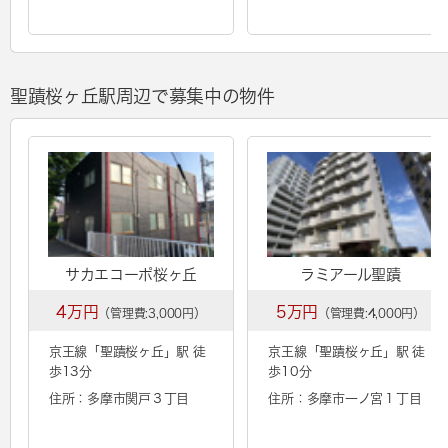
聖蹟桜ヶ丘駅周辺で募集中の物件
サカエコーポ桜ヶ丘
ラミアール聖蹟
4万円
5万円
（管理費:3,000円）
（管理費:4,000円）
京王線「
聖蹟桜ヶ丘
」駅 徒
京王線「
聖蹟桜ヶ丘
」駅 徒
歩13分
歩10分
住所：多摩市関戸３丁目
住所：多摩市一ノ宮１丁目