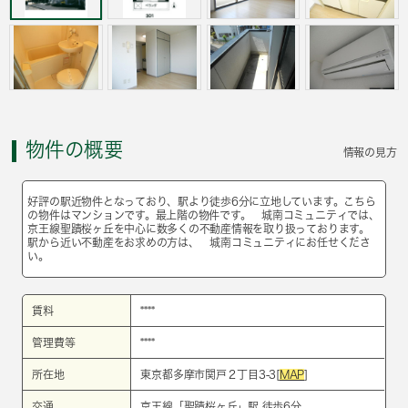
物件の概要
情報の見方
好評の駅近物件となっており、駅より徒歩6分に立地しています。こちら
の物件はマンションです。最上階の物件です。 城南コミュニティでは、
京王線聖蹟桜ヶ丘を中心に数多くの不動産情報を取り扱っております。
駅から近い不動産をお求めの方は、 城南コミュニティにお任せくださ
い。
賃料
****
管理費等
****
所在地
東京都多摩市関戸２丁目3-3[
MAP
]
交通
京王線
「
聖蹟桜ヶ丘
」駅 徒歩6分