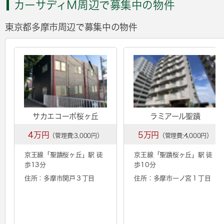
カーサディＭ周辺で募集中の物件
東京都多摩市周辺で募集中の物件
サカエコーポ桜ヶ丘
ラミアール聖蹟
4万円
5万円
（管理費:3,000円）
（管理費:4,000円）
京王線「
聖蹟桜ヶ丘
」駅 徒
京王線「
聖蹟桜ヶ丘
」駅 徒
歩13分
歩10分
住所：多摩市関戸３丁目
住所：多摩市一ノ宮１丁目