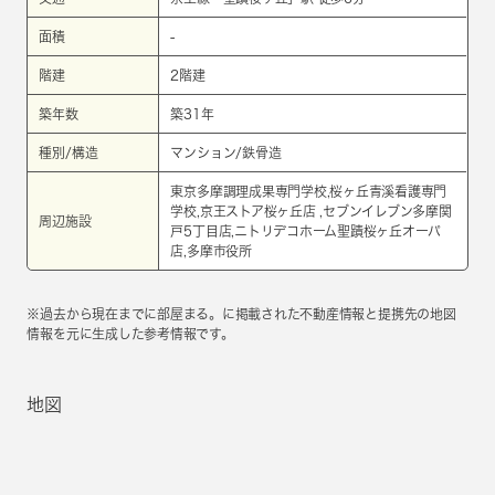
面積
-
階建
2階建
築年数
築31年
種別/構造
マンション/鉄骨造
東京多摩調理成果専門学校,桜ヶ丘青溪看護専門
学校,京王ストア桜ヶ丘店 ,セブンイレブン多摩関
周辺施設
戸5丁目店,ニトリデコホーム聖蹟桜ヶ丘オーパ
店,多摩市役所
※過去から現在までに部屋まる。に掲載された不動産情報と提携先の地図
情報を元に生成した参考情報です。
地図