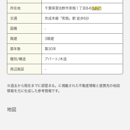
所在地
千葉県習志野市実籾１丁目8-6[
MAP
]
交通
京成本線
「
実籾
」駅 徒歩6分
面積
-
階建
3階建
築年数
築30年
種別/構造
アパート/木造
周辺施設
-
※過去から現在までに部屋まる。に掲載された不動産情報と提携先の地図
情報を元に生成した参考情報です。
地図