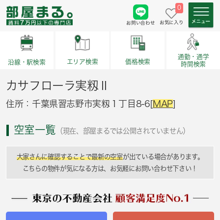
0
お気に入り
お問い合わせ
通勤・通学
価格検索
エリア検索
沿線・駅検索
時間検索
カサフローラ実籾Ⅱ
住所：千葉県習志野市実籾１丁目8-6[
MAP
]
空室一覧
（現在、部屋まるでは公開されていません）
大家さんに確認することで最新の空室
が出ている場合があります。
こちらの物件が気になる方は、お気軽にお問い合わせ下さい！