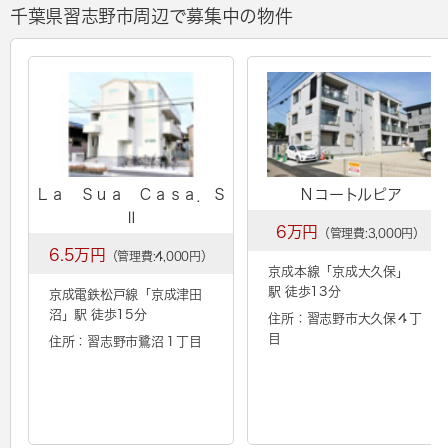
千葉県習志野市周辺で募集中の物件
Ｌａ Ｓｕａ Ｃａｓａ．Ｓ
Ｎコートルピア
Ⅱ
6万円
（管理費:3,000円）
6.5万円
（管理費:4,000円）
京成本線「
京成大久保
」
駅 徒歩13分
京成電鉄松戸線「
京成津田
沼
」駅 徒歩15分
住所：習志野市大久保４丁
目
住所：習志野市鷺沼１丁目