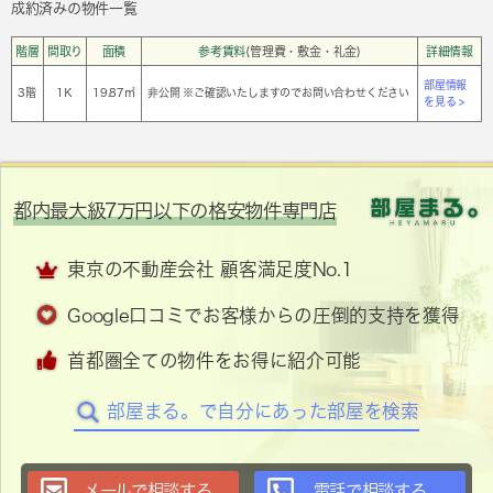
成約済みの物件一覧
階層
間取り
面積
参考賃料
(管理費・敷金・礼金)
詳細情報
部屋情報
3階
1Ｋ
19.87㎡
非公開 ※ご確認いたしますのでお問い合わせください
を見る >
都内最大級7万円以下の格安物件専門店
東京の不動産会社 顧客満足度No.1
Google口コミでお客様からの圧倒的支持を獲得
首都圏全ての物件をお得に紹介可能
部屋まる。で自分にあった部屋を検索
メールで相談する
電話で相談する