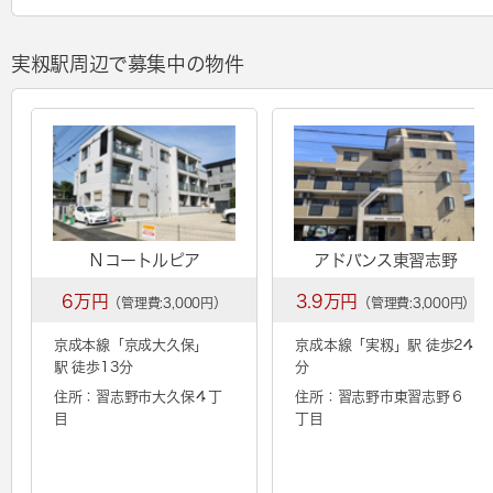
実籾駅周辺で募集中の物件
Ｎコートルピア
アドバンス東習志野
6万円
3.9万円
（管理費:3,000円）
（管理費:3,000円）
京成本線「
京成大久保
」
京成本線「
実籾
」駅 徒歩24
駅 徒歩13分
分
住所：習志野市大久保４丁
住所：習志野市東習志野６
目
丁目