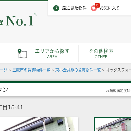
0
最近見た物件
お気に入り
※
エリアから探す
その他検索
AREA
OTHER
ページ
>
三鷹市の賃貸物件一覧
>
東小金井駅の賃貸物件一覧
>
オックスフォ
ウン
<<顧客満足度N
15-41