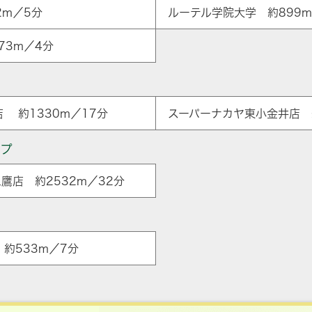
2m／5分
ルーテル学院大学 約899m
73m／4分
 約1330m／17分
スーパーナカヤ東小金井店 約
ップ
鷹店 約2532m／32分
ア
約533m／7分