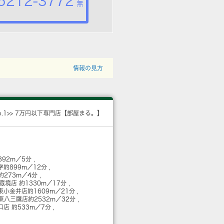
5212-3772
無
情報の見方
o.1>> 7万円以下専門店【部屋まる。】
392m／5分
学
約899m／12分
約273m／4分
武蔵境店
約1330m／17分
東小金井店
約1609m／21分
東八三鷹店
約2532m／32分
口店
約533m／7分