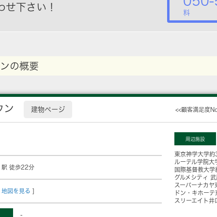
050-
わせ下さい！
料
ンの概要
ウン
建物ページ
<<顧客満足度N
周辺施設
東京神学大学
約
ルーテル学院大
」駅 徒歩22分
国際基督教大学
グルメシティ 
スーパーナカヤ
地図を見る
]
ドン・キホーテ
スリーエイト井
-