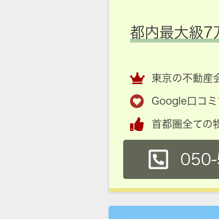
都内最大級7
東京の不動産会
Google口
首都圏全ての
050-