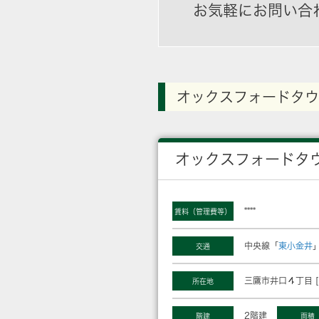
お気軽にお問い合
オックスフォードタウ
オックスフォードタ
****
賃料（管理費等）
中央線「
東小金井
交通
三鷹市井口４丁目 [
所在地
2階建
階建
面積