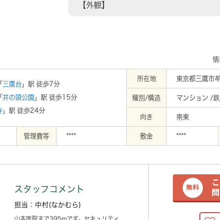
【外観】
情
所在地
東京都三鷹市牟
「
三鷹台
」駅 徒歩7分
「
井の頭公園
」駅 徒歩15分
種別/構造
マンション /
寺
」駅 徒歩24分
向き
南東
管理費等
****
敷金
****
スタッフコメント
担当：中村(なかむら)
山本医院まで395mです。セキュリティ