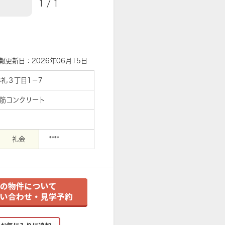
1
/
1
【外観】
報更新日：2026年06月15日
礼３丁目1－7
鉄筋コンクリート
礼金
****