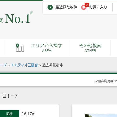
0
最近見た物件
お気に入り
※
エリアから探す
その他検索
AREA
OTHER
ページ
>
エムディオ三鷹台
>
過去掲載物件
<<顧客満足度N
目1－7
16.17㎡
面積