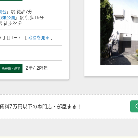
鷹台
」駅 徒歩7分
の頭公園
」駅 徒歩15分
駅 徒歩24分
丁目1－7 [
地図を見る
]
2階/ 2階建
所在階・建物
賃料7万円以下の専門店・部屋まる！