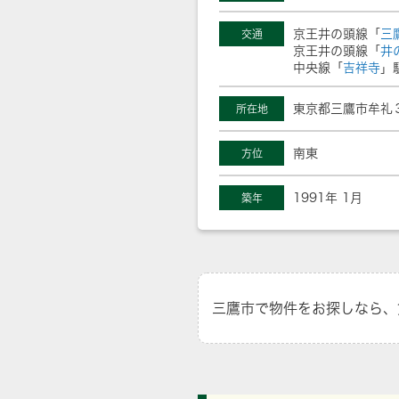
京王井の頭線「
三
交通
京王井の頭線「
井
中央線「
吉祥寺
」
東京都三鷹市牟礼３
所在地
南東
方位
1991年 1月
築年
三鷹市で物件をお探しなら、