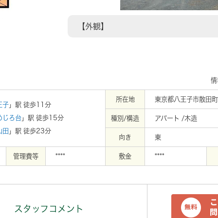
【外観】
情
所在地
東京都八王子市散田町
王子
」駅 徒歩11分
めじろ台
」駅 徒歩15分
種別/構造
アパート /木造
山田
」駅 徒歩23分
向き
東
管理費等
****
敷金
****
スタッフコメント