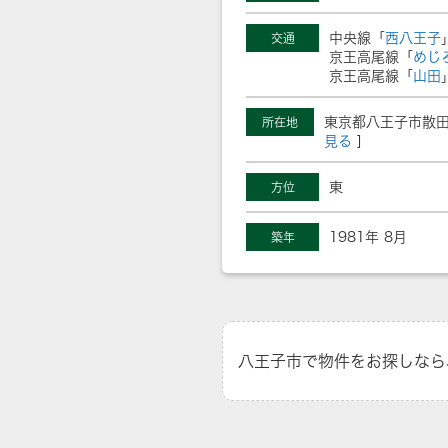
中央線「
西八王子
交通
京王高尾線「
めじ
京王高尾線「
山田
東京都八王子市散田
所在地
見る
]
東
方位
1981年 8月
築年
八王子市で物件をお探しなら