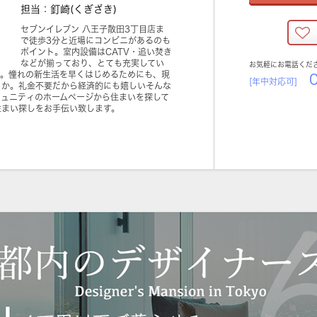
担当：釘崎(くぎざき)
セブンイレブン 八王子散田3丁目店ま
で徒歩3分と近場にコンビニがあるのも
ポイント。室内設備はCATV・追い焚き
などが揃っており、とても充実してい
お気軽にお電話くだ
す。憧れの新生活を早くはじめるためにも、現
0
[年中対応可]
うか。礼金不要だから経済的にも嬉しいそんな
ミュニティのホームページから住まいを探して
住まい探しをお手伝い致します。