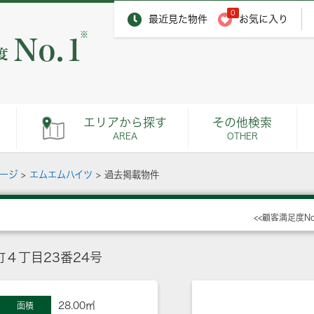
0
最近見た物件
お気に入り
※
エリアから探す
その他検索
AREA
OTHER
ページ
>
エムエムハイツ
>
過去掲載物件
<<顧客満足度N
４丁目23番24号
28.00㎡
面積