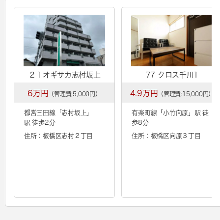
２１オギサカ志村坂上
77 クロス千川1
6万円
4.9万円
（管理費:5,000円）
（管理費:15,000円）
都営三田線「
志村坂上
」
有楽町線「
小竹向原
」駅 徒
駅 徒歩2分
歩8分
住所：板橋区志村２丁目
住所：板橋区向原３丁目