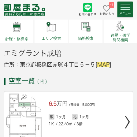
0
お気に入り
お問い合わせ
通勤・通学
価格検索
エリア検索
沿線・駅検索
時間検索
エミグラント成増
住所：東京都板橋区赤塚４丁目５－５[
MAP
]
空室一覧
（1件）
6.5
万円
(管理費：5,000円)
敷
1ヶ月
礼
1ヶ月
1Ｋ / 22.40㎡ / 3階