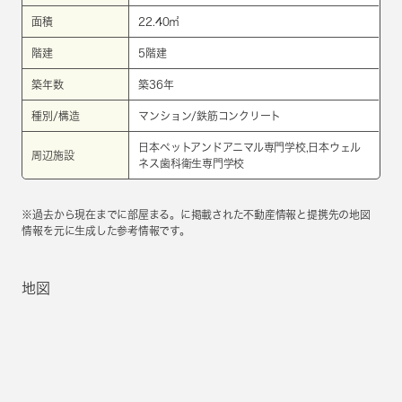
面積
22.40㎡
階建
5階建
築年数
築36年
種別/構造
マンション/鉄筋コンクリート
日本ペットアンドアニマル専門学校,日本ウェル
周辺施設
ネス歯科衛生専門学校
※過去から現在までに部屋まる。に掲載された不動産情報と提携先の地図
情報を元に生成した参考情報です。
地図