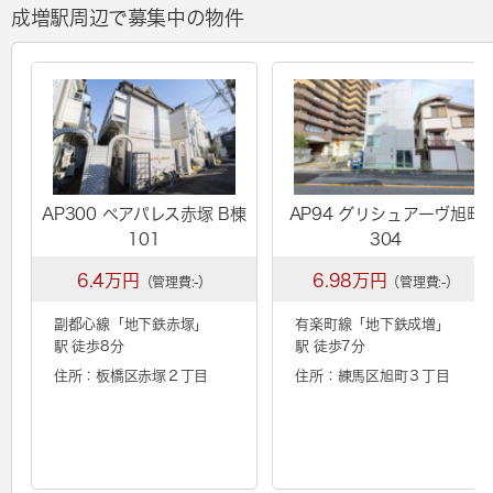
成増駅周辺で募集中の物件
AP300 ペアパレス赤塚 B棟
AP94 グリシュアーヴ旭町
101
304
6.4万円
6.98万円
（管理費:-）
（管理費:-）
副都心線「
地下鉄赤塚
」
有楽町線「
地下鉄成増
」
駅 徒歩8分
駅 徒歩7分
住所：板橋区赤塚２丁目
住所：練馬区旭町３丁目