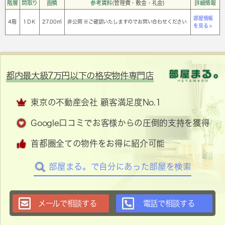
階層
間取り
面積
参考賃料
(管理費・敷金・礼金)
詳細情報
部屋情報
4階
1ＤＫ
27.00㎡
非公開 ※ご確認いたしますのでお問い合わせください
を見る >
都内最大級7万円以下の格安物件専門店
東京の不動産会社 顧客満足度No.1
Google口コミでお客様からの圧倒的支持を獲得
首都圏全ての物件をお得に紹介可能
部屋まる。で自分にあった部屋を検索
メールで相談する
電話で相談する