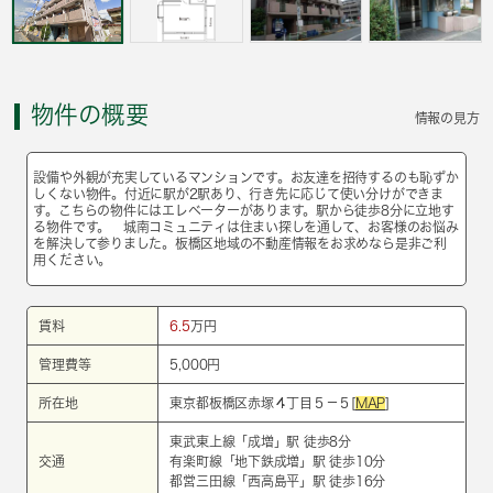
物件の概要
情報の見方
設備や外観が充実しているマンションです。お友達を招待するのも恥ずか
しくない物件。付近に駅が2駅あり、行き先に応じて使い分けができま
す。こちらの物件にはエレベーターがあります。駅から徒歩8分に立地す
る物件です。 城南コミュニティは住まい探しを通して、お客様のお悩み
を解決して参りました。板橋区地域の不動産情報をお求めなら是非ご利
用ください。
賃料
6.5
万円
管理費等
5,000円
所在地
東京都板橋区赤塚４丁目５－５[
MAP
]
東武東上線
「
成増
」駅 徒歩8分
交通
有楽町線
「
地下鉄成増
」駅 徒歩10分
都営三田線
「
西高島平
」駅 徒歩16分