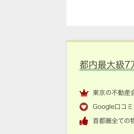
都内最大級7
東京の不動産会
Google口
首都圏全ての