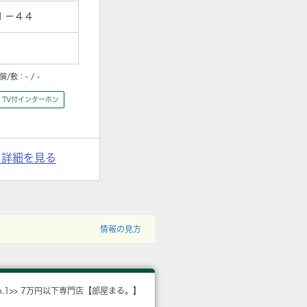
１－４４
償/敷：
- / -
TV付インターホン
> 詳細を見る
情報の見方
o.1>> 7万円以下専門店【部屋まる。】