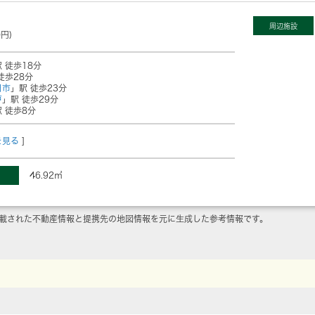
周辺施設
0円)
 徒歩18分
徒歩28分
日市
」駅 徒歩23分
戸
」駅 徒歩29分
 徒歩8分
を見る
]
46.92㎡
載された不動産情報と提携先の地図情報を元に生成した参考情報です。