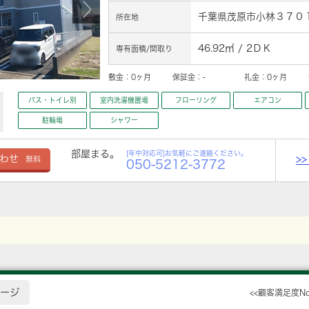
千葉県茂原市小林３７０
所在地
46.92㎡ / 2ＤＫ
専有面積/間取り
敷金：
0ヶ月
保証金：
-
礼金：
0ヶ月
バス・トイレ別
室内洗濯機置場
フローリング
エアコン
駐輪場
シャワー
部屋まる。
[年中対応可]お気軽にご連絡ください。
>
わせ
無料
050-5212-3772
ージ
<<顧客満足度N