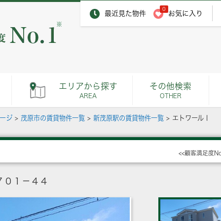
0
最近見た物件
お気に入り
※
エリアから探す
その他検索
AREA
OTHER
ページ
>
茂原市の賃貸物件一覧
>
新茂原駅の賃貸物件一覧
>
エトワールⅠ
<<顧客満足度N
７０１－４４