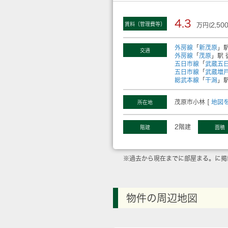
4.3
賃料（管理費等）
万円(2,50
外房線
「
新茂原
」駅
交通
外房線
「
茂原
」駅 
五日市線
「
武蔵五
五日市線
「
武蔵増
総武本線
「
干潟
」駅
茂原市小林 [
地図
所在地
2階建
階建
面積
※過去から現在までに部屋まる。に掲
物件の周辺地図