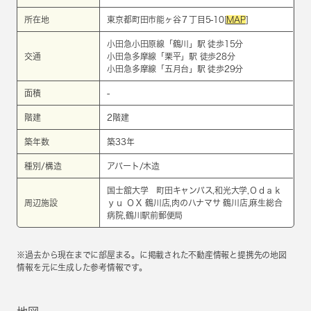
所在地
東京都町田市能ヶ谷７丁目5-10[
MAP
]
小田急小田原線
「
鶴川
」駅 徒歩15分
交通
小田急多摩線
「
栗平
」駅 徒歩28分
小田急多摩線
「
五月台
」駅 徒歩29分
面積
-
階建
2階建
築年数
築33年
種別/構造
アパート/木造
国士舘大学 町田キャンパス,和光大学,Ｏｄａｋ
周辺施設
ｙｕ ＯＸ 鶴川店,肉のハナマサ 鶴川店,麻生総合
病院,鶴川駅前郵便局
※過去から現在までに部屋まる。に掲載された不動産情報と提携先の地図
情報を元に生成した参考情報です。