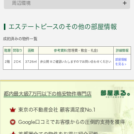
周辺環境
エステートピースのその他の部屋情報
成約済みの物件一覧
階層
間取り
面積
参考賃料
(管理費・敷金・礼金)
詳細情報
部屋情報
2階
2ＤＫ
37.26㎡
非公開 ※ご確認いたしますのでお問い合わせください
を見る >
都内最大級7万円以下の格安物件専門店
東京の不動産会社 顧客満足度No.1
Google口コミでお客様からの圧倒的支持を獲得