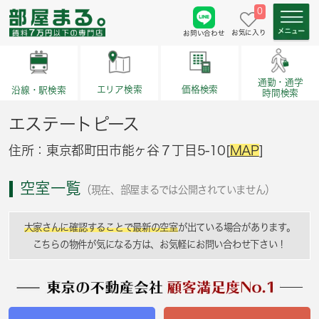
0
お気に入り
お問い合わせ
通勤・通学
価格検索
エリア検索
沿線・駅検索
時間検索
エステートピース
住所：東京都町田市能ヶ谷７丁目5-10[
MAP
]
空室一覧
（現在、部屋まるでは公開されていません）
大家さんに確認することで最新の空室
が出ている場合があります。
こちらの物件が気になる方は、お気軽にお問い合わせ下さい！