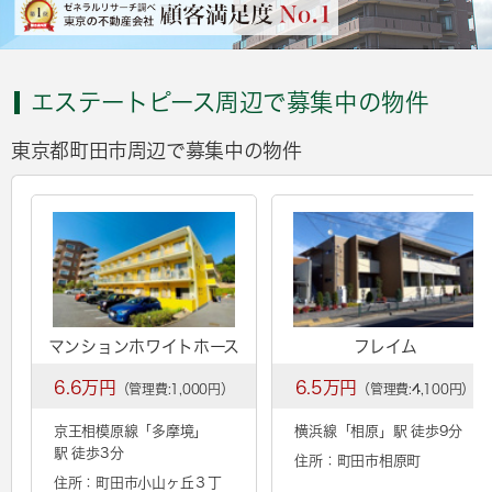
エステートピース周辺で募集中の物件
東京都町田市周辺で募集中の物件
マンションホワイトホース
フレイム
6.6万円
6.5万円
（管理費:1,000円）
（管理費:4,100円）
京王相模原線「
多摩境
」
横浜線「
相原
」駅 徒歩9分
駅 徒歩3分
住所：町田市相原町
住所：町田市小山ヶ丘３丁