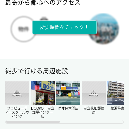
最寄から都心へのアクセス
目安光熱費
-
所要時間をチェック！
所在階
3階 / 4階建
面積
33.60㎡
徒歩で行ける周辺施設
保証金
0ヶ月
償却/敷引
-/-
プロビューテ
BOOKOFF足立
ゲオ保木間店
足立花畑郵便
綾瀬警察署
ィースクールウ
加平インター
局
イング
店
権利金/雑費