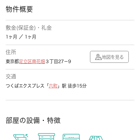
物件概要
敷金(保証金)・礼金
1ヶ月 ／ 1ヶ月
住所
地図を見る
東京都
足立区
南花畑
３丁目27－9
交通
つくばエクスプレス「
六町
」駅 徒歩15分
部屋の設備・特徴