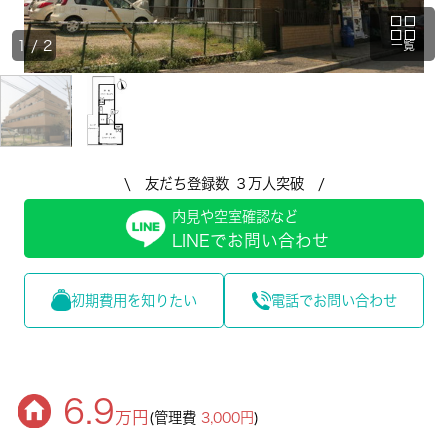
1
/
2
一覧
\ 友だち登録数 ３万人突破 /
内見や空室確認など
LINEでお問い合わせ
初期費用を知りたい
電話でお問い合わせ
6.9
万円
(管理費
3,000円
)