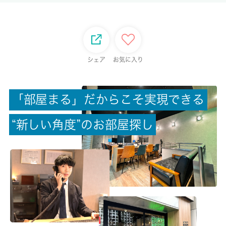
-/-
総戸数
-
シェア
お気に入り
現状/入居可能日
空家/相談
「
部
屋
ま
る
」
だ
か
ら
こ
そ
実
現
で
き
る
駐車場/料金
“
新
し
い
角
度
”
の
お
部
屋
探
し
無/-
保険加入/料金
有/18000円
保険名/保険期間
損害保険/2年
保証人代行