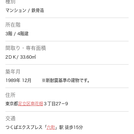
種別
マンション / 鉄骨造
所在階
3階 / 4階建
間取り・専有面積
2ＤＫ/ 33.60㎡
築年月
1989年 12月
※新耐震基準の建物です。
住所
東京都
足立区
南花畑
３丁目27－9
交通
つくばエクスプレス「
六町
」駅 徒歩15分