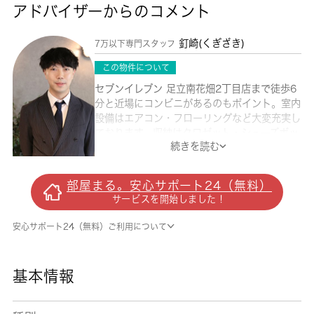
アドバイザーからのコメント
釘崎(くぎざき)
7万以下専門スタッフ
この物件について
セブンイレブン 足立南花畑2丁目店まで徒歩6
分と近場にコンビニがあるのもポイント。室内
設備はエアコン・フローリングなど大変充実し
ております。収納はクロゼット・シューズボッ
続きを読む
クスなどが備え付けられているので、衣類や日
用品の収納に重宝します。専有面積33.6平米も
ある広々とした住まい。設備や外観が充実して
部屋まる。安心サポート24（無料）
いるマンションです。お友達を招待するのも恥
サービスを開始しました！
ずかしくない物件。賃料が月6.9万円の物件で
す。住まいを探すにあたって、足立区へお引っ
安心サポート24（無料）ご利用について
越しを検討しているのであれば、 城南コミュ
ニティにお任せください。
基本情報