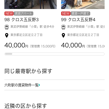
NEW
賃貸アパート
NEW
賃貸一戸建て
98 クロス五反野3
99 クロス五反野4
東武伊勢崎線「
小菅
」駅 徒歩4分
東武伊勢崎線「
小菅
」駅 徒歩5
東京都足立区足立２丁目
東京都足立区足立２丁目
40,000
40,000
円
（管理費 15,000円）
円
（管理費 15,00
同じ最寄駅から探す
六町駅の賃貸物件一覧
近隣の区から探す