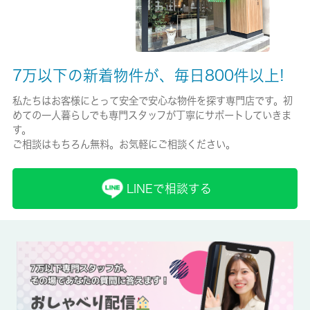
必加入
保証会社詳細
7万以下の新着物件が、毎日800件以上!
日本セーフティ初回５０％月次８００円引落４４０円
私たちはお客様にとって安全で安心な物件を探す専門店です。初
賃貸区分/契約期間
めての一人暮らしでも専門スタッフが丁寧にサポートしていきま
一般/2年
す。
ご相談はもちろん無料。お気軽にご相談ください。
取引形態
仲介
LINEで相談する
備考
近くにはセブンイレブン 足立南花畑2丁目店(徒歩6分)がありちょ
っとした買い物に便利です。室内設備はエアコン・フローリング
などが揃っており、とても充実しています。賃料が月6.9万円の物
件です。お住まいをお探しの方は、当社オススメの賃貸住宅はい
かがでしょうか？生活に欠かせない施設が近くにあるので、快適
に暮らせます。お気軽にご連絡下さい。更新事務手数料０．２５