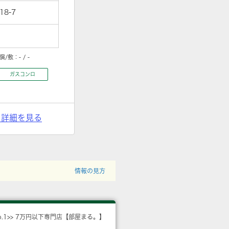
8-7
償/敷：
- / -
ガスコンロ
> 詳細を見る
情報の見方
o.1>> 7万円以下専門店【部屋まる。】