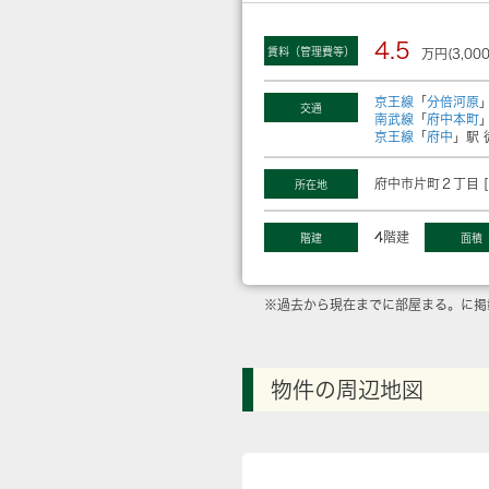
4.5
賃料（管理費等）
万円(3,00
京王線
「
分倍河原
交通
南武線
「
府中本町
京王線
「
府中
」駅 
府中市片町２丁目 [
所在地
4階建
階建
面積
※過去から現在までに部屋まる。に掲
物件の周辺地図