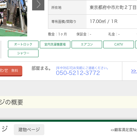
東京都府中市片町２丁目1
所在地
17.00㎡ / 1Ｒ
専有面積/間取り
敷金：
1ヶ月
保証金：
-
礼金：
-
オートロック
室内洗濯機置場
エアコン
CATV
シャワー
部屋まる。
[年中対応可]お気軽にご連絡ください。
>
わせ
無料
050-5212-3772
ジの概要
ッジ
建物ページ
<<顧客満足度N