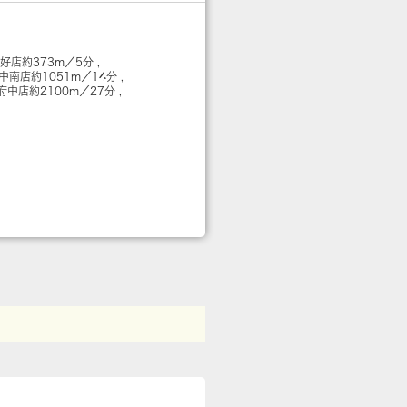
美好店
約373m／5分
府中南店
約1051m／14分
府中店
約2100m／27分