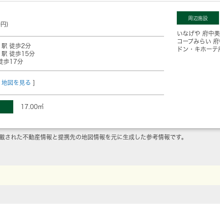
周辺施設
0円)
いなげや 府中
コープみらい 
」駅 徒歩2分
ドン・キホーテ
」駅 徒歩15分
徒歩17分
地図を見る
]
17.00㎡
載された不動産情報と提携先の地図情報を元に生成した参考情報です。