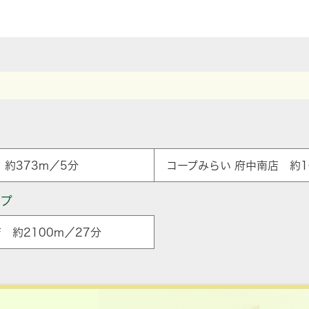
約373m／5分
コープみらい 府中南店 約1
ップ
 約2100m／27分