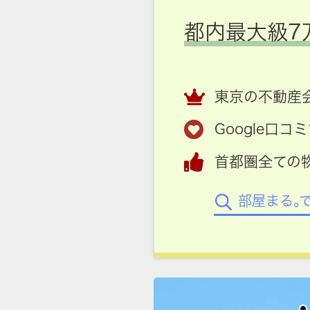
都内最大級7
東京の不動産会
Google口
首都圏全ての
部屋まる。