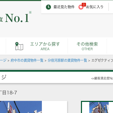
0
最近見た物件
お気に入り
※
エリアから探す
その他検索
AREA
OTHER
ページ
>
府中市の賃貸物件一覧
>
分倍河原駅の賃貸物件一覧
>
エグゼクティ
ッジ
<<顧客満足度N
目18-7