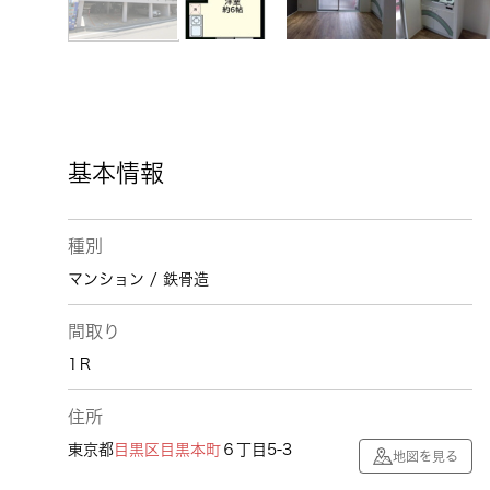
基本情報
種別
マンション / 鉄骨造
間取り
1Ｒ
住所
東京都
目黒区
目黒本町
６丁目5-3
地図を見る