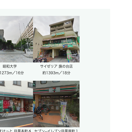
昭和大学
サイゼリア 旗の台店
1273m／16分
約1393m／18分
すけっと 目黒本町４
セブン−イレブン目黒原町１