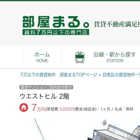
ホーム
沿線・駅から探す
HOME
STATION
7万以下の賃貸物件 部屋まるTOPページ
>
目黒区の賃貸物件一
賃貸マンション
契約金分割可
ウエストヒル 2階
7
万円
(管理費
5,000円
)
敷金(保証金)：1ヶ月 / 礼金：無料