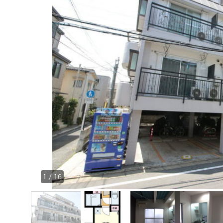
1
/
16