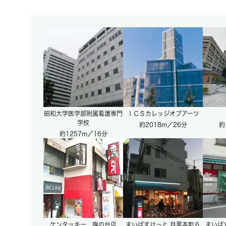
昭和大学医学部附属看護専門
ＩＣＳカレッジオブアーツ
学校
約2018m／26分
約
約1257m／16分
ケンタッキー 旗の台店
まいばすけっと 目黒本町６
まいば