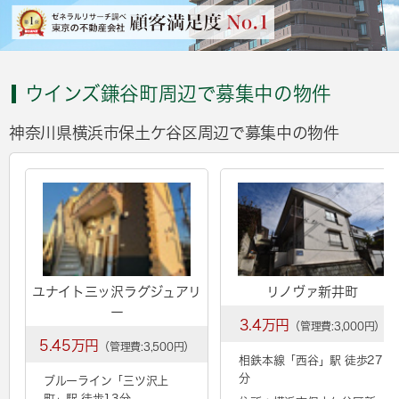
ウインズ鎌谷町周辺で募集中の物件
神奈川県横浜市保土ケ谷区周辺で募集中の物件
ユナイト三ッ沢ラグジュアリ
リノヴァ新井町
ー
3.4万円
（管理費:3,000円）
5.45万円
（管理費:3,500円）
相鉄本線「
西谷
」駅 徒歩27
分
ブルーライン「
三ツ沢上
町
」駅 徒歩13分