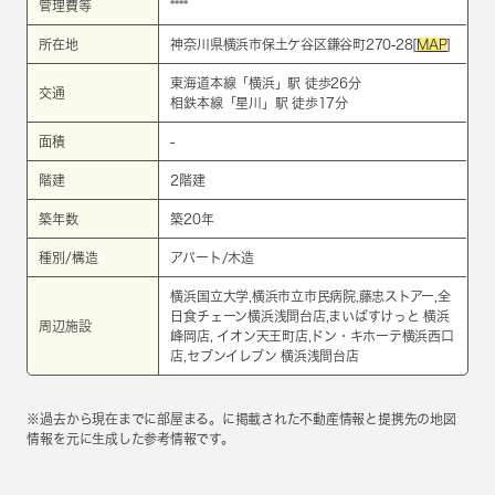
管理費等
****
所在地
神奈川県横浜市保土ケ谷区鎌谷町270-28[
MAP
]
東海道本線
「
横浜
」駅 徒歩26分
交通
相鉄本線
「
星川
」駅 徒歩17分
面積
-
階建
2階建
築年数
築20年
種別/構造
アパート/木造
横浜国立大学,横浜市立市民病院,藤忠ストアー,全
日食チェーン横浜浅間台店,まいばすけっと 横浜
周辺施設
峰岡店, イオン天王町店,ドン・キホーテ横浜西口
店,セブンイレブン 横浜浅間台店
※過去から現在までに部屋まる。に掲載された不動産情報と提携先の地図
情報を元に生成した参考情報です。