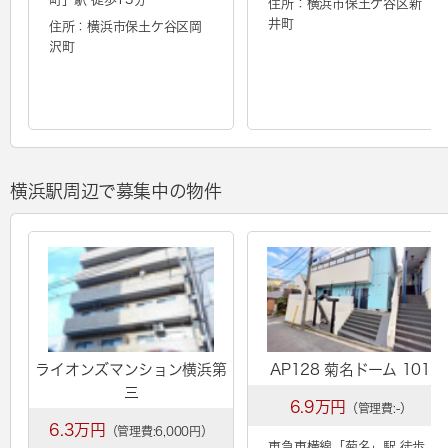
住所：横浜市保土ケ谷区新
井町
住所：横浜市保土ケ谷区岡
沢町
横浜駅周辺で募集中の物件
ライオンズマンション横浜第
AP128 菊名ドーム 101
三
6.9万円
（管理費:-）
6.3万円
（管理費:6,000円）
東急東横線「
菊名
」駅 徒歩