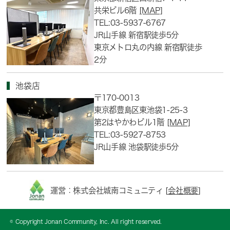
共栄ビル6階
[MAP]
TEL:03-5937-6767
JR山手線 新宿駅徒歩5分
東京メトロ丸の内線 新宿駅徒歩
2分
池袋店
〒170-0013
東京都豊島区東池袋1-25-3
第2はやかわビル1階
[MAP]
TEL:03-5927-8753
JR山手線 池袋駅徒歩5分
運営：株式会社城南コミュニティ [
会社概要
]
© Copyright Jonan Community, Inc. All right reserved.