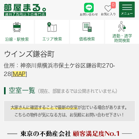
0
お気に入り
お問い合わせ
通勤・通学
価格検索
エリア検索
沿線・駅検索
時間検索
ウインズ鎌谷町
住所：神奈川県横浜市保土ケ谷区鎌谷町270-
28[
MAP
]
空室一覧
（現在、部屋まるでは公開されていません）
大家さんに確認することで最新の空室
が出ている場合があります。
こちらの物件が気になる方は、お気軽にお問い合わせ下さい！