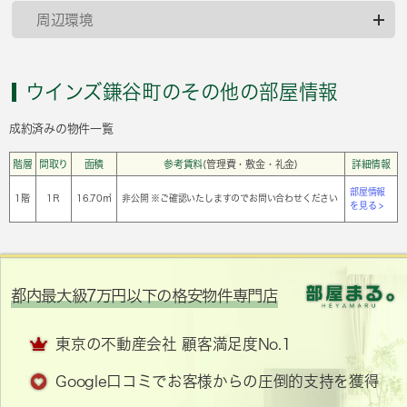
周辺環境
ウインズ鎌谷町のその他の部屋情報
成約済みの物件一覧
階層
間取り
面積
参考賃料
(管理費・敷金・礼金)
詳細情報
部屋情報
1階
1Ｒ
16.70㎡
非公開 ※ご確認いたしますのでお問い合わせください
を見る >
都内最大級7万円以下の格安物件専門店
東京の不動産会社 顧客満足度No.1
Google口コミでお客様からの圧倒的支持を獲得