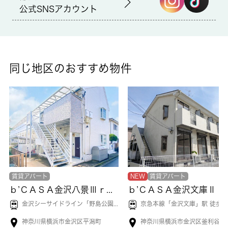
備考
公式SNSアカウント
防犯対策も考慮されたオートロック仕様があなたの新生活をサポ
ートします。室内設備はエアコン・フローリングなど大変充実し
ております。収納力の高いシューズボックスが魅力のマンション
となっています。一口コンロが付いた物件です。IHキッチンはお
掃除が簡単です。交通アクセスを重視して住まい探しをするな
同じ地区のおすすめ物件
ら、当社にお任せください。こちらでは、追浜周辺にある賃貸情
報を豊富に取り扱っております。
賃貸アパート
NEW
賃貸アパート
ｂ’ＣＡＳＡ金沢八景Ⅲｒｅ－ｂｏｒｎ
ｂ’ＣＡＳＡ金沢
金沢シーサイドライン「
野島公園
」駅 徒歩6分
京急本線「
金沢文庫
」駅 徒歩2
神奈川県横浜市金沢区平潟町