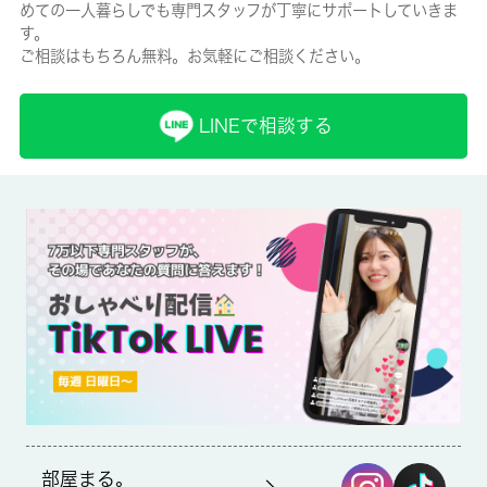
めての一人暮らしでも専門スタッフが丁寧にサポートしていきま
有/20000円
す。
ご相談はもちろん無料。お気軽にご相談ください。
保険名/保険期間
-/-
LINEで相談する
保証人代行
必加入
保証会社詳細
-
賃貸区分/契約期間
一般/2年
取引形態
仲介
部屋まる。