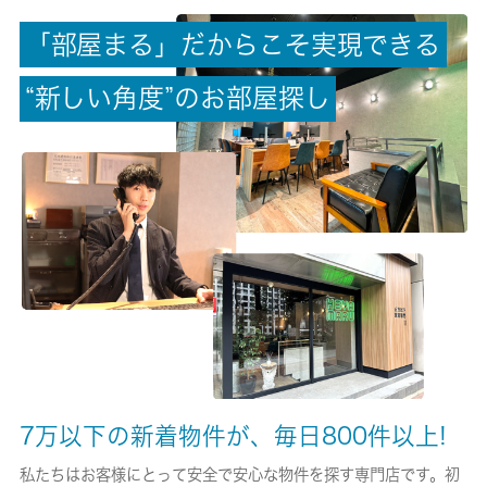
「
部
屋
ま
る
」
だ
か
ら
こ
そ
実
現
で
き
る
償却/敷引
-/-
“
新
し
い
角
度
”
の
お
部
屋
探
し
権利金/雑費
-/-
総戸数
-
現状/入居可能日
空家/即時
駐車場/料金
-/-
7万以下の新着物件が、毎日800件以上!
保険加入/料金
私たちはお客様にとって安全で安心な物件を探す専門店です。初