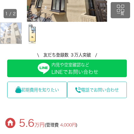
1
/
2
一覧
\ 友だち登録数 ３万人突破 /
内見や空室確認など
LINEでお問い合わせ
初期費用を知りたい
電話でお問い合わせ
5.6
万円
(管理費
4,000円
)