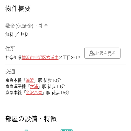
物件概要
敷金(保証金)・礼金
無料 ／ 無料
住所
地図を見る
神奈川県
横浜市金沢区
六浦東
２丁目2-12
交通
京急本線「
追浜
」駅 徒歩10分
京急逗子線「
六浦
」駅 徒歩14分
京急本線「
金沢八景
」駅 徒歩15分
部屋の設備・特徴