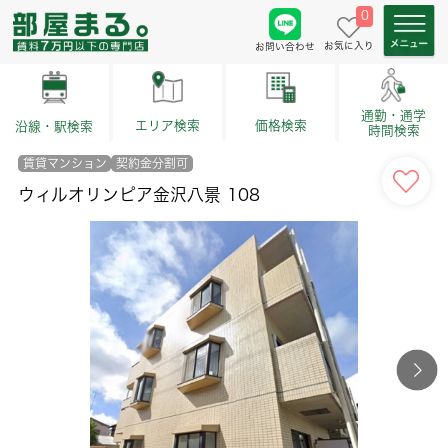
0
お気に入り
お問い合わせ
通勤・通学
価格検索
エリア検索
沿線・駅検索
時間検索
賃貸マンション
契約金分割可
ウィルオリンピア金沢八景 108