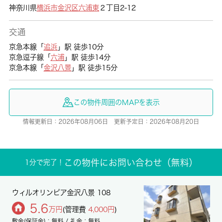
神奈川県
横浜市金沢区
六浦東
２丁目2-12
交通
京急本線「
追浜
」駅 徒歩10分
京急逗子線「
六浦
」駅 徒歩14分
京急本線「
金沢八景
」駅 徒歩15分
この物件周囲のMAPを表示
情報更新日：2026年08月06日 更新予定日：2026年08月20日
この物件にお問い合わせ（無料）
1分で完了！
ウィルオリンピア金沢八景 108
5.6
万円
(管理費
4,000円
)
敷金(保証金)：無料 / 礼金：無料