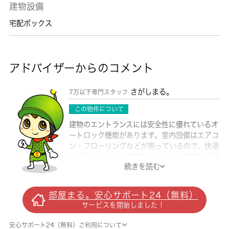
建物設備
宅配ボックス
アドバイザーからのコメント
さがしまる。
7万以下専門スタッフ
この物件について
建物のエントランスには安全性に優れているオ
ートロック機能があります。室内設備はエアコ
ン・フローリングなどが揃っているので、快適
に過ごしやすいお部屋になります。読書やお昼
続きを読む
寝などのくつろぎの場としてテラスを活用でき
ます。キッチンには電気で動くIHがついている
ので、火災やガス漏れによる事故のリスクが減
部屋まる。安心サポート24（無料）
ります。こちらの物件はマンションです。お引
サービスを開始しました！
越しを考えているなら、全居室洋室のマンショ
ンでいかがでしょう。お引越しをお考えの方
安心サポート24（無料）ご利用について