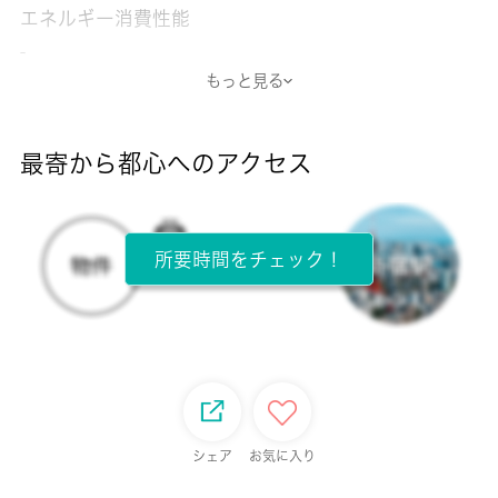
エネルギー消費性能
-
もっと見る
断熱性能
-
最寄から都心へのアクセス
目安光熱費
-
所要時間をチェック！
所在階
1階 / 5階建
面積
20.00㎡
保証金
シェア
お気に入り
-