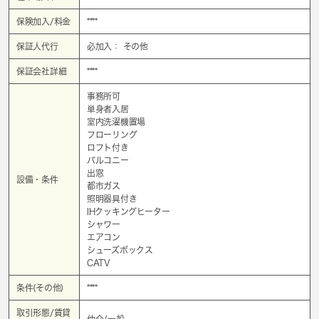
保険加入/料金
****
保証人代行
必加入： その他
保証会社詳細
****
事務所可
単身者入居
室内洗濯機置場
フローリング
ロフト付き
バルコニー
出窓
設備・条件
都市ガス
照明器具付き
IHクッキングヒーター
シャワー
エアコン
シューズボックス
CATV
条件(その他)
****
取引形態/賃貸
仲介/一般