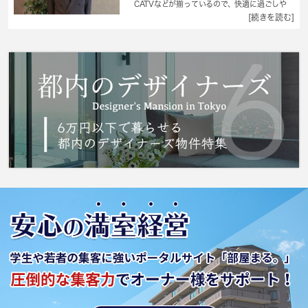
CATVなどが揃っているので、快適に過ごしや
すいお部屋になります。ロフト付きアパート
[続きを読む]
で、自分だけの趣味の場所を作りませんか。角
部屋は2面に窓が配置されているため、複数の方
角から日光を採り入れることができます。あこ
がれのフローリング物件で新生活を始めましょ
う。こだわりのある住まいを探している方、当
社にお任せしませんか？豊富な賃貸情報と地域
情報をご提供しておりますので、ご安心してい
ただけます。ご要望やご不明な点など、お気軽
にご連絡下さい。