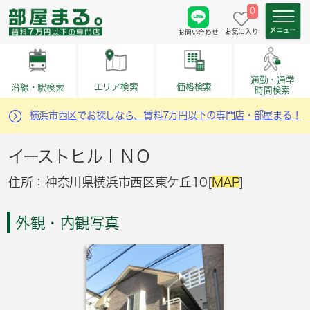
0
お気に入り
お問い合わせ
通勤・通学
価格検索
エリア検索
沿線・駅検索
時間検索
横浜市西区でお探しなら、賃料7万円以下の専門店・部屋まる！
イーストヒルＩＮＯ
住所：神奈川県横浜市西区東ケ丘10[
MAP
]
外観・内観写真