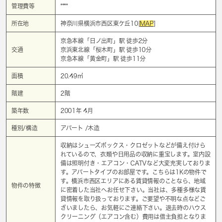
管理費等
****
所在地
神奈川県横浜市西区東ケ丘10[
MAP
]
京急本線「
日ノ出町
」駅 徒歩2分
交通
京浜東北線「
桜木町
」駅 徒歩10分
京急本線「
黄金町
」駅 徒歩11分
面積
20.49㎡
階建
2階
築年数
2001年 4月
種別/構造
アパート /木造
収納はシューズボックス・クロゼットなどが備え付けら
れているので、衣類や日用品の収納に重宝します。室内設
備は照明付き・エアコン・CATVなど大変充実しておりま
す。アパートタイプのお部屋です。こちらは1Kの物件で
す。横浜市西区エリアにある賃貸情報のことなら、地域
物件の特徴
に密着した当社へお任せ下さい。当社は、多種多様な賃
貸情報を取り扱っております。ご要望や不明な点などご
ざいましたら、お気軽にご連絡下さい。退去時のハウス
クリーニング（エアコン含む）費用は借主負担となりま