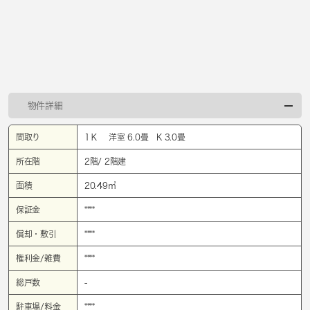
物件詳細
間取り
1Ｋ 洋室 6.0畳 K 3.0畳
所在階
2階/ 2階建
面積
20.49㎡
保証金
****
償却・敷引
****
権利金/雑費
****
総戸数
-
駐車場/料金
****