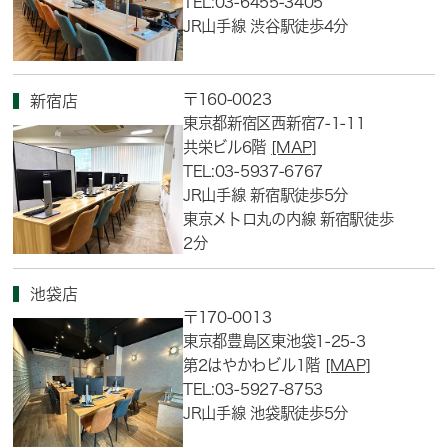
TEL:03-6455-3405
JR山手線 渋谷駅徒歩4分
〒160-0023
新宿店
東京都新宿区西新宿7-1-11
共栄ビル6階
[MAP]
TEL:03-5937-6767
JR山手線 新宿駅徒歩5分
東京メトロ丸の内線 新宿駅徒歩
2分
池袋店
〒170-0013
東京都豊島区東池袋1-25-3
第2はやかわビル1階
[MAP]
TEL:03-5927-8753
JR山手線 池袋駅徒歩5分