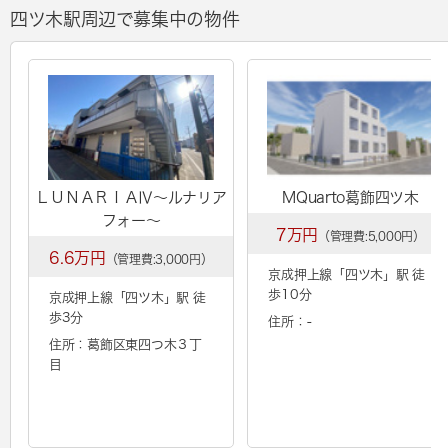
四ツ木駅周辺で募集中の物件
ＬＵＮＡＲＩＡⅣ〜ルナリア
MQuarto葛飾四ツ木
フォー〜
7万円
（管理費:5,000円）
6.6万円
（管理費:3,000円）
京成押上線「
四ツ木
」駅 徒
歩10分
京成押上線「
四ツ木
」駅 徒
歩3分
住所：-
住所：葛飾区東四つ木３丁
目