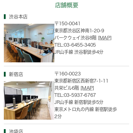
店舗概要
渋谷本店
〒150-0041
東京都渋谷区神南1-20-9
パークウェイ渋谷8階
[MAP]
TEL:03-6455-3405
JR山手線 渋谷駅徒歩4分
〒160-0023
新宿店
東京都新宿区西新宿7-1-11
共栄ビル6階
[MAP]
TEL:03-5937-6767
JR山手線 新宿駅徒歩5分
東京メトロ丸の内線 新宿駅徒歩
2分
池袋店