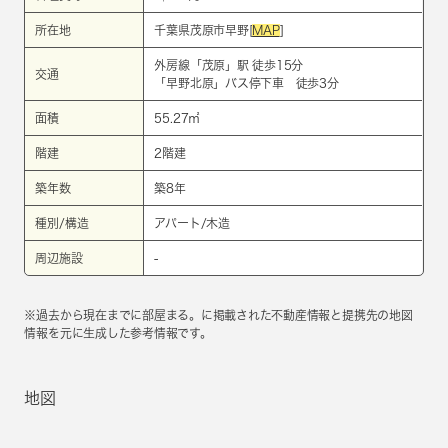
所在地
千葉県茂原市早野[
MAP
]
外房線
「
茂原
」駅 徒歩15分
交通
「早野北原」バス停下車 徒歩3分
面積
55.27㎡
階建
2階建
築年数
築8年
種別/構造
アパート/木造
周辺施設
-
※過去から現在までに部屋まる。に掲載された不動産情報と提携先の地図
情報を元に生成した参考情報です。
地図