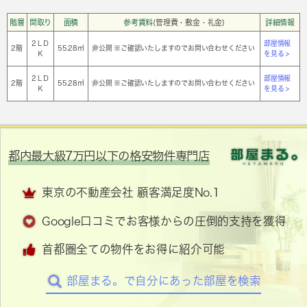
階層
間取り
面積
参考賃料
(管理費・敷金・礼金)
詳細情報
2ＬＤ
部屋情報
2階
55.28㎡
非公開 ※ご確認いたしますのでお問い合わせください
Ｋ
を見る >
2ＬＤ
部屋情報
2階
55.28㎡
非公開 ※ご確認いたしますのでお問い合わせください
Ｋ
を見る >
都内最大級7万円以下の格安物件専門店
東京の不動産会社 顧客満足度No.1
Google口コミでお客様からの圧倒的支持を獲得
首都圏全ての物件をお得に紹介可能
部屋まる。で自分にあった部屋を検索