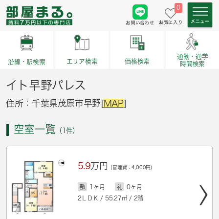
0
お気に入り
お問い合わせ
通勤・通学
価格検索
エリア検索
沿線・駅検索
時間検索
イト早野パレス
住所：千葉県茂原市早野[
MAP
]
空室一覧
（1件）
5.9
万円
(管理費：4,000円)
敷
1ヶ月
礼
0ヶ月
2ＬＤＫ / 55.27㎡ / 2階