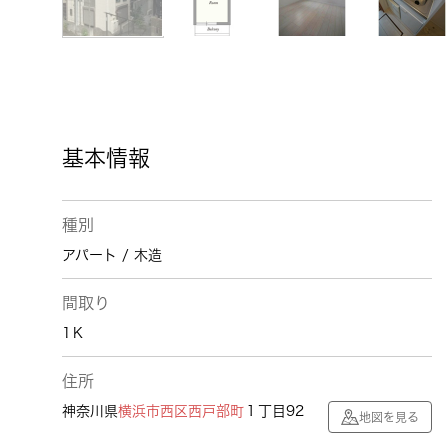
基本情報
種別
アパート / 木造
間取り
1Ｋ
住所
神奈川県
横浜市西区
西戸部町
１丁目92
地図を見る