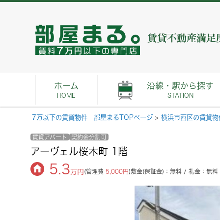
ホーム
沿線・駅から探す
HOME
STATION
7万以下の賃貸物件 部屋まるTOPページ
>
横浜市西区の賃貸物
賃貸アパート
契約金分割可
アーヴェル桜木町 1階
5.3
万円
(管理費
5,000円
)
敷金(保証金)：無料 / 礼金：無料