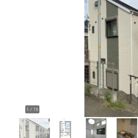
1
/
15