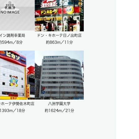
イン調剤幸薬局
ドン・キホーテ日ノ出町店
約594m／8分
約863m／11分
キホーテ伊勢佐木町店
八洲学園大学
1393m／18分
約1624m／21分