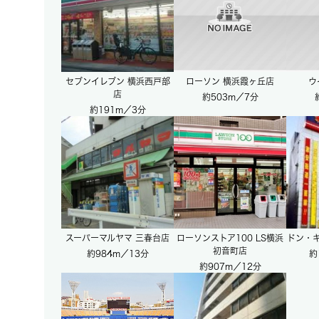
セブンイレブン 横浜西戸部
ローソン 横浜霞ヶ丘店
ウ
店
約503m／7分
約191m／3分
スーパーマルヤマ 三春台店
ローソンストア100 LS横浜
ドン・
初音町店
約984m／13分
約
約907m／12分