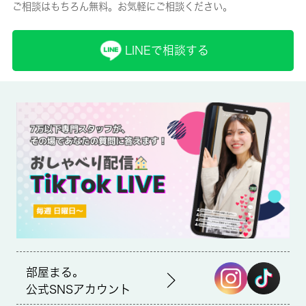
ご相談はもちろん無料。お気軽にご相談ください。
保険名/保険期間
-/2年
LINEで相談する
保証人代行
必加入
保証会社詳細
●保証会社必須（全保連・ジェイリース・GTN） 日本国籍の方：
初回保証料【賃料+管理費】の50％ 外国籍の方 ：初回保証料
【賃料+管理費】の70％ （更新保証料：1年ごと10,000円） ※
学生特典：初回・更新保証料無料（日本国籍の方） ※海外審査可
能（外国籍の方） ※一部法人契約は、保証会社未加入相談可能
（礼金１カ月積増）
賃貸区分/契約期間
一般/2年
部屋まる。
公式SNSアカウント
取引形態