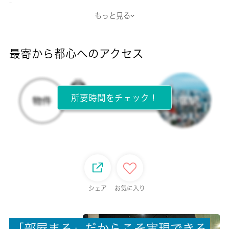
-
もっと見る
断熱性能
-
最寄から都心へのアクセス
目安光熱費
-
所要時間をチェック！
所在階
2階 / 8階建
面積
17.99㎡
保証金
シェア
お気に入り
-
「
部
屋
ま
る
」
だ
か
ら
こ
そ
実
現
で
き
る
償却/敷引