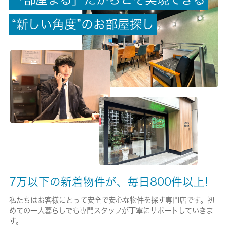
-/-
“
新
し
い
角
度
”
の
お
部
屋
探
し
権利金/雑費
-/-
総戸数
51戸
現状/入居可能日
居住中/2026-08月下旬
駐車場/料金
-/-
7万以下の新着物件が、毎日800件以上!
保険加入/料金
私たちはお客様にとって安全で安心な物件を探す専門店です。初
めての一人暮らしでも専門スタッフが丁寧にサポートしていきま
有/18000円
す。