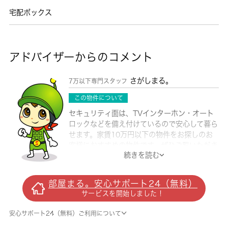
宅配ボックス
アドバイザーからのコメント
さがしまる。
7万以下専門スタッフ
この物件について
セキュリティ面は、TVインターホン・オート
ロックなどを備え付けているので安心して暮ら
せます。家賃10万円以下の物件をお探しのお
客様におすすめの物件です。ぜひご覧いただき
続きを読む
たい賃貸物件です。利便性の高い魅力溢れる角
部屋はこちらとなっております。こちらはエレ
ベーター付きの物件です。川口市への引っ越し
部屋まる。安心サポート24（無料）
なら 城南コミュニティにお任せください。お
サービスを開始しました！
客様の様々なこだわり条件から、適したお部屋
をご紹介させていただきます。
安心サポート24（無料）ご利用について