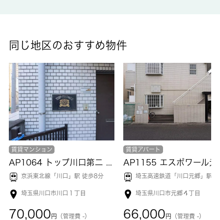
仲介
備考
同じ地区のおすすめ物件
セキュリティ面は、オートロック・TVインターホンなどを設置し
ているので安全面でも優れております。令和8年8月に入居可能予
定です。もう間近。いい条件そろっています。家賃10万円以下の
物件をお探しのお客様におすすめの物件です。快適な生活を実現
してくれる要素の一つに、住まいというものがあるのだと思いま
す。当社に住まい探しのお手伝いをさせて下さい。
賃貸マンション
賃貸アパート
AP1064 トップ川口第二 305
AP1155 
京浜東北線「
川口
」駅 徒歩8分
埼玉高速鉄道「
川口元郷
」駅 徒歩14
埼玉県川口市川口１丁目
埼玉県川口市元郷４丁目
70,000
66,000
円
（管理費 -）
円
（管理費 -）