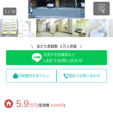
1
/
16
一覧
\ 友だち登録数 ３万人突破 /
内見や空室確認など
LINEでお問い合わせ
初期費用を知りたい
電話でお問い合わせ
5.9
万円
(管理費
6,000円
)