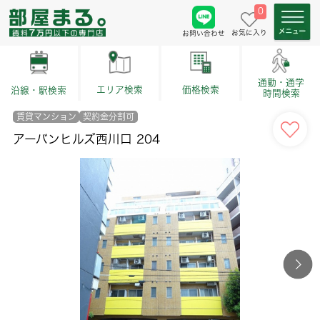
0
お気に入り
お問い合わせ
通勤・通学
価格検索
エリア検索
沿線・駅検索
時間検索
賃貸マンション
契約金分割可
アーバンヒルズ西川口 204