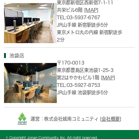
東京都新宿区西新宿7-1-11
共栄ビル6階
[MAP]
TEL:03-5937-6767
JR山手線 新宿駅徒歩5分
東京メトロ丸の内線 新宿駅徒歩
2分
池袋店
〒170-0013
東京都豊島区東池袋1-25-3
第2はやかわビル1階
[MAP]
TEL:03-5927-8753
JR山手線 池袋駅徒歩5分
運営：株式会社城南コミュニティ [
会社概要
]
© Copyright Jonan Community, Inc. All right reserved.