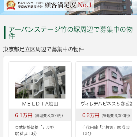
アーバンステージ竹の塚周辺で募集中の物
件
東京都足立区周辺で募集中の物件
ＭＥＬＤＩＡ梅田
ヴィレヂハピネス５参番館
6.1万円
6.2万円
（管理費:3,000円）
（管理費:3,000円）
東武伊勢崎線「
五反野
」
千代田線「
北綾瀬
」駅 徒歩
駅 徒歩13分
12分