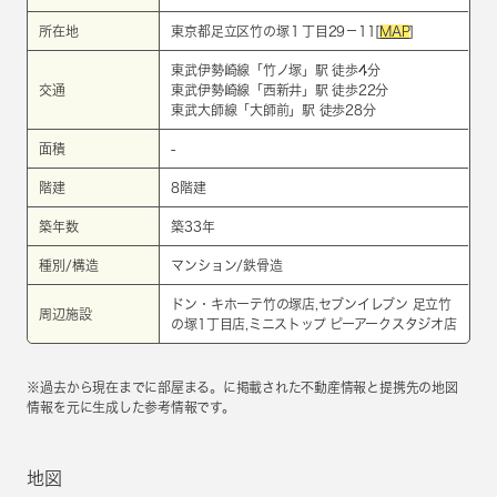
所在地
東京都足立区竹の塚１丁目29－11[
MAP
]
東武伊勢崎線
「
竹ノ塚
」駅 徒歩4分
交通
東武伊勢崎線
「
西新井
」駅 徒歩22分
東武大師線
「
大師前
」駅 徒歩28分
面積
-
階建
8階建
築年数
築33年
種別/構造
マンション/鉄骨造
ドン・キホーテ竹の塚店,セブンイレブン 足立竹
周辺施設
の塚1丁目店,ミニストップ ピーアークスタジオ店
※過去から現在までに部屋まる。に掲載された不動産情報と提携先の地図
情報を元に生成した参考情報です。
地図