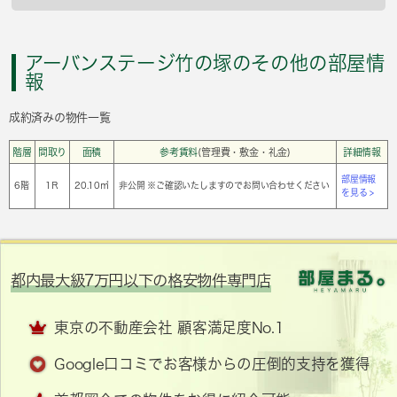
アーバンステージ竹の塚のその他の部屋情
報
成約済みの物件一覧
階層
間取り
面積
参考賃料
(管理費・敷金・礼金)
詳細情報
部屋情報
6階
1Ｒ
20.10㎡
非公開 ※ご確認いたしますのでお問い合わせください
を見る >
都内最大級7万円以下の格安物件専門店
東京の不動産会社 顧客満足度No.1
Google口コミでお客様からの圧倒的支持を獲得