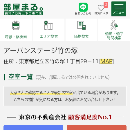
0
お気に入り
お問い合わせ
通勤・通学
価格検索
エリア検索
沿線・駅検索
時間検索
アーバンステージ竹の塚
住所：東京都足立区竹の塚１丁目29－11[
MAP
]
空室一覧
（現在、部屋まるでは公開されていません）
大家さんに確認することで最新の空室
が出ている場合があります。
こちらの物件が気になる方は、お気軽にお問い合わせ下さい！