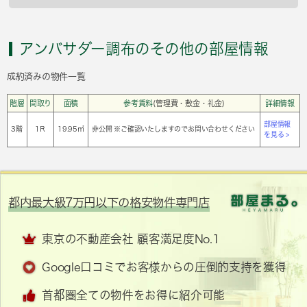
アンバサダー調布のその他の部屋情報
成約済みの物件一覧
階層
間取り
面積
参考賃料
(管理費・敷金・礼金)
詳細情報
部屋情報
3階
1Ｒ
19.95㎡
非公開 ※ご確認いたしますのでお問い合わせください
を見る >
都内最大級7万円以下の格安物件専門店
東京の不動産会社 顧客満足度No.1
Google口コミでお客様からの圧倒的支持を獲得
首都圏全ての物件をお得に紹介可能