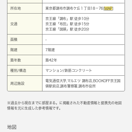
所在地
東京都調布市調布ケ丘１丁目18－76[
MAP
]
京王線
「
調布
」駅 徒歩10分
交通
京王線
「
布田
」駅 徒歩15分
京王線
「
国領
」駅 徒歩20分
面積
-
階建
7階建
築年数
築42年
種別/構造
マンション/鉄筋コンクリート
電気通信大学,マルエツ 調布店,BOOKOFF京王国
周辺施設
領駅前店,調布警察署,調布市役所
※過去から現在までに部屋まる。に掲載された不動産情報と提携先の地図
情報を元に生成した参考情報です。
地図