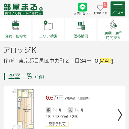
0
お気に入り
お問い合わせ
通勤・通学
価格検索
エリア検索
沿線・駅検索
時間検索
アロッジＫ
住所：東京都目黒区中央町２丁目34－10[
MAP
]
空室一覧
（1件）
6.6
万円
(管理費：4,000円)
敷
1ヶ月
礼
1ヶ月
1Ｒ / 18.00㎡ / 2階
見学予約可