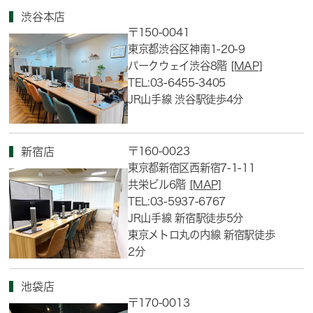
渋谷本店
〒150-0041
東京都渋谷区神南1-20-9
パークウェイ渋谷8階
[MAP]
TEL:03-6455-3405
JR山手線 渋谷駅徒歩4分
〒160-0023
新宿店
東京都新宿区西新宿7-1-11
共栄ビル6階
[MAP]
TEL:03-5937-6767
JR山手線 新宿駅徒歩5分
東京メトロ丸の内線 新宿駅徒歩
2分
池袋店
〒170-0013