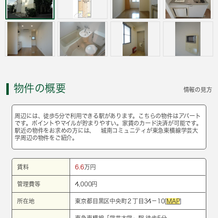
物件の概要
情報の見方
周辺には、徒歩5分で利用できる駅があります。こちらの物件はアパート
です。ポイントやマイルが貯まりやすい。家賃のカード決済が可能です。
駅近の物件をお求めの方には、 城南コミュニティが東急東横線学芸大
学周辺の物件をご紹介。
賃料
6.6
万円
管理費等
4,000円
所在地
東京都目黒区中央町２丁目34－10[
MAP
]