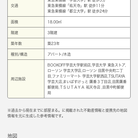
東急東横線
「
学芸大学
」駅 徒歩5分
交通
東急東横線
「
祐天寺
」駅 徒歩11分
東急東横線
「
都立大学
」駅 徒歩24分
面積
18.00㎡
階建
3階建
築年数
築23年
種別/構造
アパート/木造
BOOKOFF学芸大学駅前店,学芸大学 東急ストア,
ローソン 学芸大学店,ローソン 目黒中央町二丁
目,ファミリーマート 学芸大学駅西店,TSUTAYA
周辺施設
学芸大店,まいばすけっと 鷹番３丁目店,目黒鷹番
郵便局,ＴＳＵＴＡＹＡ 祐天寺店 ,目黒中町郵便
局
※過去から現在までに部屋まる。に掲載された不動産情報と提携先の地図
情報を元に生成した参考情報です。
地図