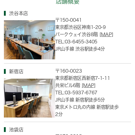
店舗概要
渋谷本店
〒150-0041
東京都渋谷区神南1-20-9
パークウェイ渋谷8階
[MAP]
TEL:03-6455-3405
JR山手線 渋谷駅徒歩4分
〒160-0023
新宿店
東京都新宿区西新宿7-1-11
共栄ビル6階
[MAP]
TEL:03-5937-6767
JR山手線 新宿駅徒歩5分
東京メトロ丸の内線 新宿駅徒歩
2分
池袋店