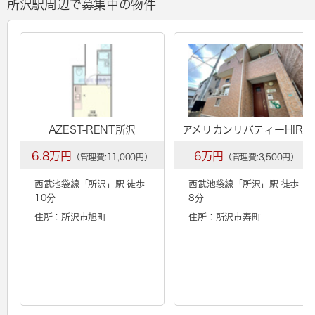
所沢駅周辺で募集中の物件
AZEST-RENT所沢
アメリカンリバティーHIRO
6.8万円
6万円
（管理費:11,000円）
（管理費:3,500円）
西武池袋線「
所沢
」駅 徒歩
西武池袋線「
所沢
」駅 徒歩
10分
8分
住所：所沢市旭町
住所：所沢市寿町