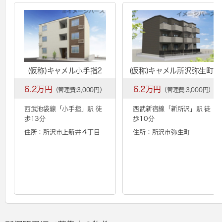
(仮称)キャメル小手指2
(仮称)キャメル所沢弥生町2
6.2万円
6.2万円
（管理費:3,000円）
（管理費:3,000円）
西武池袋線「
小手指
」駅 徒
西武新宿線「
新所沢
」駅 徒
歩13分
歩10分
住所：所沢市上新井４丁目
住所：所沢市弥生町