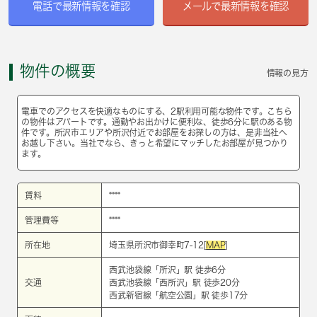
電話で最新情報を確認
メールで最新情報を確認
物件の概要
情報の見方
電車でのアクセスを快適なものにする、2駅利用可能な物件です。こちら
の物件はアパートです。通勤やお出かけに便利な、徒歩6分に駅のある物
件です。所沢市エリアや所沢付近でお部屋をお探しの方は、是非当社へ
お越し下さい。当社でなら、きっと希望にマッチしたお部屋が見つかり
ます。
賃料
****
管理費等
****
所在地
埼玉県所沢市御幸町7-12[
MAP
]
西武池袋線
「
所沢
」駅 徒歩6分
交通
西武池袋線
「
西所沢
」駅 徒歩20分
西武新宿線
「
航空公園
」駅 徒歩17分