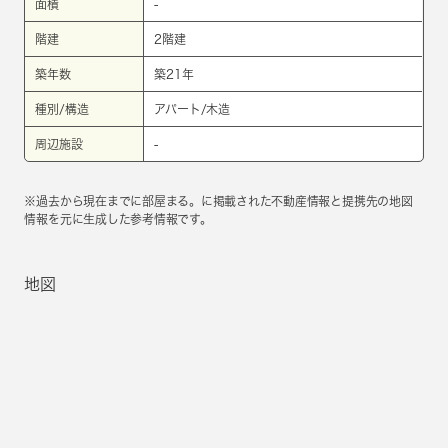
面積
-
階建
2階建
築年数
築21年
種別/構造
アパート/木造
周辺施設
-
※過去から現在までに部屋まる。に掲載された不動産情報と提携先の地図
情報を元に生成した参考情報です。
地図