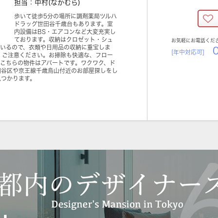
担当：中村(なかむら)
歩いて徒歩5分の場所に調剤薬局ツルハ
ドラッグ世田谷千歳台もあります。室
内設備はBS・エアコンなど大変充実し
ております。収納はクロゼット・シュ
お気軽にお電話くだ
ているので、衣類や日用品の収納に重宝しま
0
[年中対応可]
す。ご注意ください。お掃除も快適な、フロー
こちらの物件はアパートです。ワクワク、ド
田谷区や京王線千歳烏山付近のお部屋探しをし
見つかります。