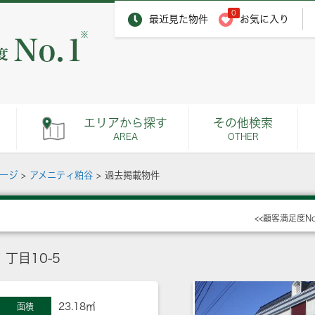
0
最近見た物件
お気に入り
※
エリアから探す
その他検索
AREA
OTHER
ページ
>
アメニティ粕谷
>
過去掲載物件
<<顧客満足度N
丁目10-5
23.18㎡
面積