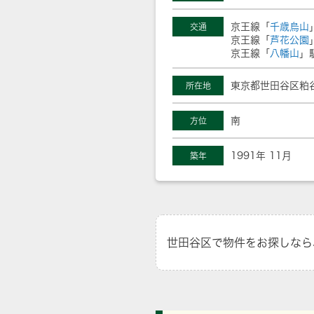
京王線「
千歳烏山
交通
京王線「
芦花公園
京王線「
八幡山
」
東京都世田谷区粕谷
所在地
南
方位
1991年 11月
築年
世田谷区で物件をお探しなら