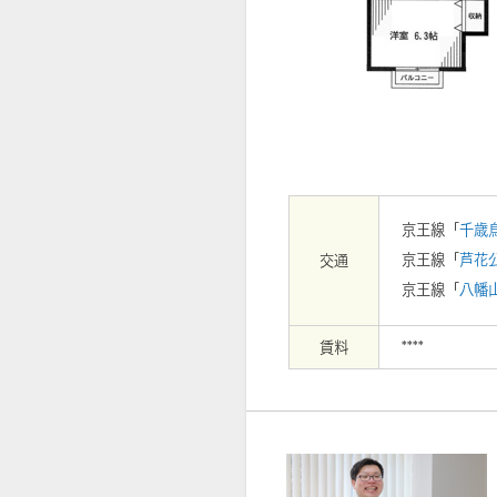
【エントランス】
京王線「
千歳
京王線「
芦花
交通
京王線「
八幡
賃料
****