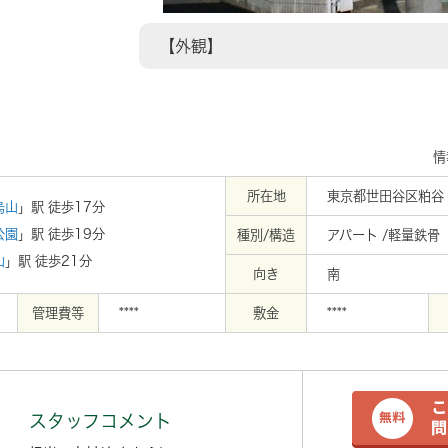
【外観】
情
所在地
東京都世田谷区粕谷１
烏山
」駅 徒歩17分
公園
」駅 徒歩19分
種別/構造
アパート /軽量鉄骨
山
」駅 徒歩21分
向き
南
管理費等
****
敷金
****
スタッフコメント