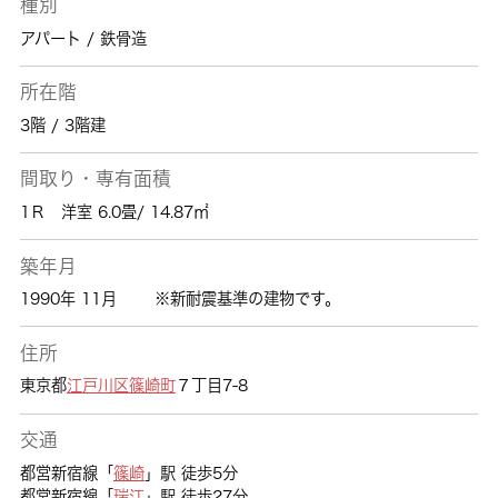
種別
アパート / 鉄骨造
所在階
3階 / 3階建
間取り・専有面積
1Ｒ 洋室 6.0畳/ 14.87㎡
築年月
1990年 11月
※新耐震基準の建物です。
住所
東京都
江戸川区
篠崎町
７丁目7-8
交通
都営新宿線「
篠崎
」駅 徒歩5分
都営新宿線「
瑞江
」駅 徒歩27分