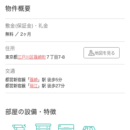
物件概要
敷金(保証金)・礼金
無料 ／ 2ヶ月
住所
地図を見る
東京都
江戸川区
篠崎町
７丁目7-8
交通
都営新宿線「
篠崎
」駅 徒歩5分
都営新宿線「
瑞江
」駅 徒歩27分
部屋の設備・特徴