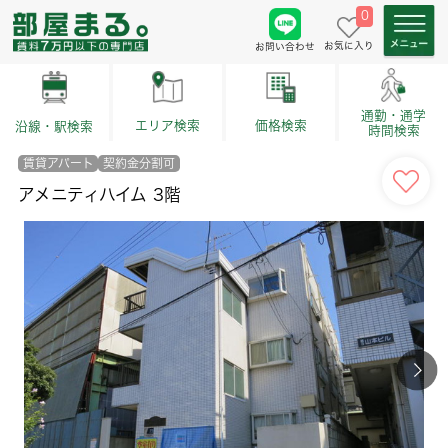
0
お気に入り
お問い合わせ
通勤・通学
価格検索
エリア検索
沿線・駅検索
時間検索
賃貸アパート
契約金分割可
アメニティハイム 3階