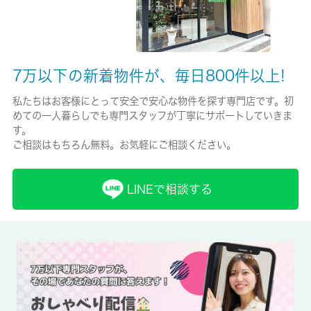
必加入
保証会社詳細
7万以下の新着物件が、毎日800件以上!
保証人有⇒２８，０００円
私たちはお客様にとって安全で安心な物件を探す専門店です。初
賃貸区分/契約期間
めての一人暮らしでも専門スタッフが丁寧にサポートしていきま
一般/2年
す。
ご相談はもちろん無料。お気軽にご相談ください。
取引形態
仲介
LINEで相談する
備考
薬や日用品を買うのに便利なアイ薬局 篠崎店まで347mです。室
内設備はエアコン・フローリングなどが揃っているので、快適に
過ごしやすいお部屋になります。敷金不要なので初期費用を抑え
たい方におすすめです。江戸川区で新生活を始めるなら、都営新
宿線篠崎周辺にある賃貸住宅はいかがですか。詳しくは 城南コ
ミュニティにお尋ね下さい。お待ちしております。