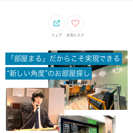
-/-
総戸数
-
シェア
お気に入り
現状/入居可能日
空家/相談
「
部
屋
ま
る
」
だ
か
ら
こ
そ
実
現
で
き
る
駐車場/料金
“
新
し
い
角
度
”
の
お
部
屋
探
し
-/-
保険加入/料金
有/-
保険名/保険期間
家財保険保険/2年
保証人代行