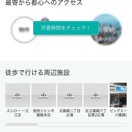
最寄から都心へのアクセス
目安光熱費
-
所要時間をチェック！
所在階
3階 / 3階建
面積
14.87㎡
徒歩で行ける周辺施設
保証金
0ヶ月
償却/敷引
-/-
スシロー 一之
焼肉ジャンボ
北篠崎二丁目
区立篠崎六丁
ビッグエー江
江店
篠崎本店
広場
目第2広場
川篠崎店
権利金/雑費