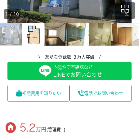
1
/
10
一覧
\ 友だち登録数 ３万人突破 /
内見や空室確認など
LINEでお問い合わせ
初期費用を知りたい
電話でお問い合わせ
5.2
万円
(管理費
-
)