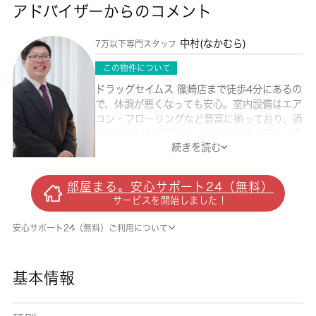
アドバイザーからのコメント
中村(なかむら)
7万以下専門スタッフ
この物件について
ドラッグセイムス 篠崎店まで徒歩4分にあるの
で、体調が悪くなっても安心。室内設備はエア
コン・フローリングなど豊富に揃っており、過
ごしやすいお部屋になっております。程よい弾
続きを読む
力で座り心地もよいクッションフロアを設置し
ています。この物件は単身者限定とさせていた
だいております。駅まで徒歩5分の立地が魅力
部屋まる。安心サポート24（無料）
的な、利便性の高い物件です。 城南コミュニ
サービスを開始しました！
ティでは、都営新宿線篠崎周辺の不動産情報を
取り扱っております。アクセス良好で快適な生
安心サポート24（無料）ご利用について
活をご提供いたします。
基本情報