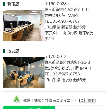
〒160-0023
新宿店
東京都新宿区西新宿7-1-11
共栄ビル6階
[MAP]
TEL:03-5937-6767
JR山手線 新宿駅徒歩5分
東京メトロ丸の内線 新宿駅徒
歩2分
池袋店
〒170-0013
東京都豊島区東池袋1-25-3
第2はやかわビル1階
[MAP]
TEL:03-5927-8753
JR山手線 池袋駅徒歩5分
運営：株式会社城南コミュニティ [
会社概要
]