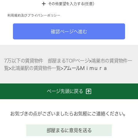
その他要望を入力する(任意）
利用規約
及び
プライバシーポリシー
確認ページへ進む
7万以下の賃貸物件 部屋まるTOPページ
>
鴻巣市の賃貸物件一
覧
>
北鴻巣駅の賃貸物件一覧
>
アムールＭｉｍｕｒａ
ページ先頭に戻る
お気づきの点がございましたらお気軽にご連絡ください。
部屋まるに意見を送る