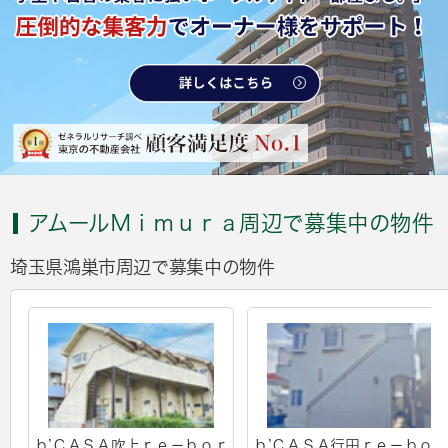
アムールＭｉｍｕｒａ周辺で募集中の物件
埼玉県鴻巣市周辺で募集中の物件
ｂ’ＣＡＳＡ吹上ｒｅ－ｂｏｒ
ｂ’ＣＡＳＡ行田ｒｅ－ｂｏｒ