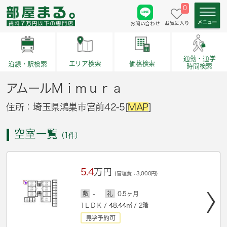
0
お気に入り
お問い合わせ
通勤・通学
価格検索
エリア検索
沿線・駅検索
時間検索
アムールＭｉｍｕｒａ
住所：埼玉県鴻巣市宮前42-5[
MAP
]
空室一覧
（1件）
5.4
万円
(管理費：3,000円)
敷
-
礼
0.5ヶ月
1ＬＤＫ / 48.44㎡ / 2階
見学予約可