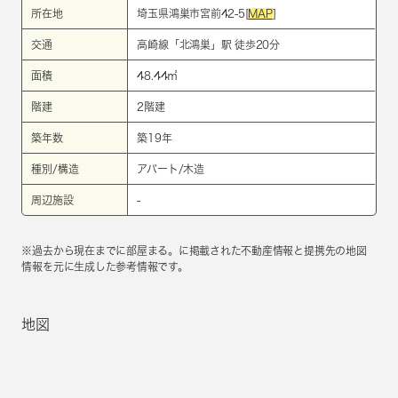
所在地
埼玉県鴻巣市宮前42-5[
MAP
]
交通
高崎線
「
北鴻巣
」駅 徒歩20分
面積
48.44㎡
階建
2階建
築年数
築19年
種別/構造
アパート/木造
周辺施設
-
※過去から現在までに部屋まる。に掲載された不動産情報と提携先の地図
情報を元に生成した参考情報です。
地図