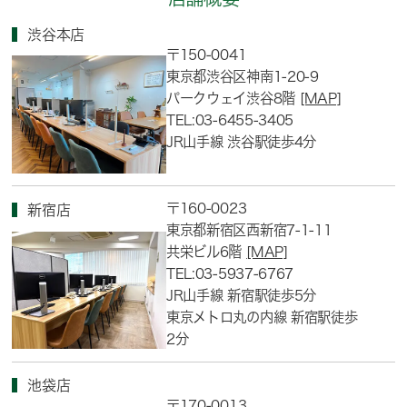
渋谷本店
〒150-0041
東京都渋谷区神南1-20-9
パークウェイ渋谷8階
[MAP]
TEL:03-6455-3405
JR山手線 渋谷駅徒歩4分
〒160-0023
新宿店
東京都新宿区西新宿7-1-11
共栄ビル6階
[MAP]
TEL:03-5937-6767
JR山手線 新宿駅徒歩5分
東京メトロ丸の内線 新宿駅徒歩
2分
池袋店
〒170-0013