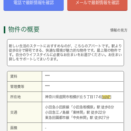
電話で最新情報を確認
メールで最新情報を確認
物件の概要
情報の見方
新しい生活のスタートにおすすめなのが、こちらのアパートです。駅より
徒歩8分で帰宅できる、快適な環境が魅力的な物件です。最上階の物件で
す。自分のライフスタイルに必要なお住まいをお選びください。お住まい
探しをサポートしてまいります。
賃料
****
管理費等
****
所在地
神奈川県座間市相模が丘５丁目17-6[
MAP
]
小田急小田原線
「
小田急相模原
」駅 徒歩8分
交通
小田急江ノ島線
「
東林間
」駅 徒歩22分
東急田園都市線
「
中央林間
」駅 徒歩27分
面積
-