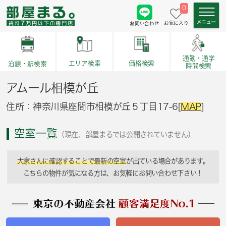
0
お気に入り
お問い合わせ
通勤・通学
価格検索
エリア検索
沿線・駅検索
時間検索
アムール相模が丘
住所：神奈川県座間市相模が丘５丁目17-6[
MAP
]
空室一覧
（現在、部屋まるでは公開されていません）
大家さんに確認することで最新の空室
が出ている場合があります。
こちらの物件が気になる方は、お気軽にお問い合わせ下さい！