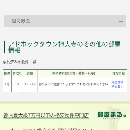
周辺環境
アドホックタウン神大寺のその他の部屋
情報
成約済みの物件一覧
階層
間取り
面積
参考賃料
(管理費・敷金・礼金)
詳細情報
部屋情報
1階
1Ｒ
12.50㎡
非公開 ※ご確認いたしますのでお問い合わせください
を見る >
都内最大級7万円以下の格安物件専門店