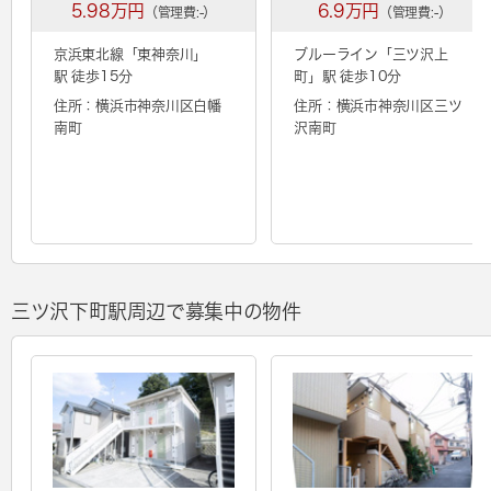
5.98万円
6.9万円
（管理費:-）
（管理費:-）
京浜東北線「
東神奈川
」
ブルーライン「
三ツ沢上
駅 徒歩15分
町
」駅 徒歩10分
住所：横浜市神奈川区白幡
住所：横浜市神奈川区三ツ
南町
沢南町
三ツ沢下町駅周辺で募集中の物件