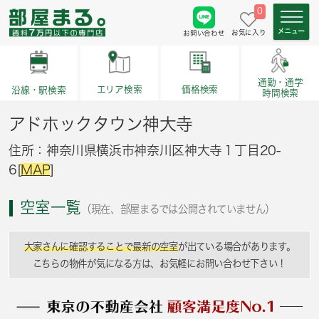
0
お気に入り
お問い合わせ
通勤・通学
価格検索
エリア検索
沿線・駅検索
時間検索
アドホックタウン神大寺
住所：神奈川県横浜市神奈川区神大寺１丁目20-
6[
MAP
]
空室一覧
（現在、部屋まるでは公開されていません）
大家さんに確認することで最新の空室
が出ている場合があります。
こちらの物件が気になる方は、お気軽にお問い合わせ下さい！