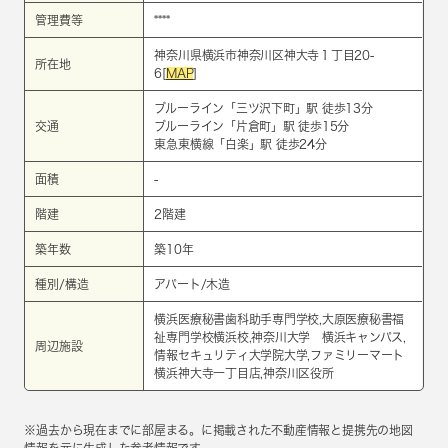
管理費等
****
神奈川県横浜市神奈川区神大寺１丁目20-
所在地
6[
MAP
]
ブルーライン
「
三ツ沢下町
」駅 徒歩13分
交通
ブルーライン
「
片倉町
」駅 徒歩15分
東急東横線
「
白楽
」駅 徒歩24分
面積
-
階建
2階建
築年数
築10年
種別/構造
アパート/木造
横浜医療秘書歯科助手専門学校,大原医療秘書福
祉専門学校横浜校,神奈川大学 横浜キャンパス,
周辺施設
情報セキュリティ大学院大学,ファミリーマート
横浜神大寺一丁目店,神奈川区役所
※過去から現在までに部屋まる。に掲載された不動産情報と提携先の地図