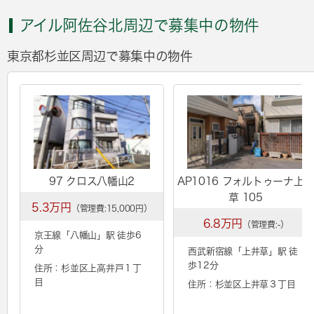
アイル阿佐谷北周辺で募集中の物件
東京都杉並区周辺で募集中の物件
97 クロス八幡山2
AP1016 フォルトゥーナ上
草 105
5.3万円
（管理費:15,000円）
6.8万円
（管理費:-）
京王線「
八幡山
」駅 徒歩6
分
西武新宿線「
上井草
」駅 徒
歩12分
住所：杉並区上高井戸１丁
目
住所：杉並区上井草３丁目