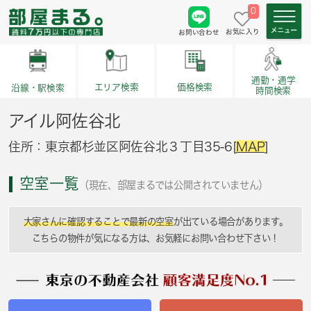
0
お気に入り
お問い合わせ
通勤・通学
価格検索
エリア検索
沿線・駅検索
時間検索
アイル阿佐谷北
住所：東京都杉並区阿佐谷北３丁目35-6[
MAP
]
空室一覧
（現在、部屋まるでは公開されていません）
大家さんに確認することで最新の空室
が出ている場合があります。
こちらの物件が気になる方は、お気軽にお問い合わせ下さい！