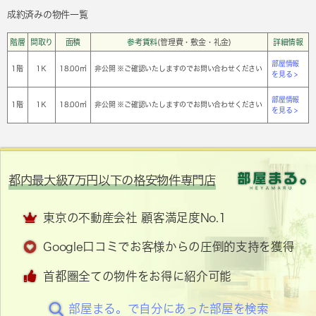
成約済みの物件一覧
階層
間取り
面積
参考賃料
(管理費・敷金・礼金)
詳細情報
部屋情報
1階
1Ｋ
18.00㎡
非公開 ※ご確認いたしますのでお問い合わせください
を見る >
部屋情報
1階
1Ｋ
18.00㎡
非公開 ※ご確認いたしますのでお問い合わせください
を見る >
都内最大級7万円以下の格安物件専門店
東京の不動産会社 顧客満足度No.1
Google口コミでお客様からの圧倒的支持を獲得
首都圏全ての物件をお得に紹介可能
部屋まる。で自分にあった部屋を検索