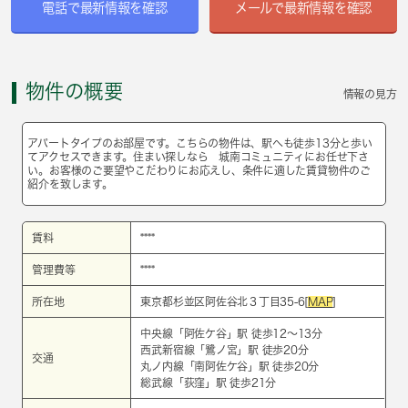
電話で最新情報を確認
メールで最新情報を確認
物件の概要
情報の見方
アパートタイプのお部屋です。こちらの物件は、駅へも徒歩13分と歩い
てアクセスできます。住まい探しなら 城南コミュニティにお任せ下さ
い。お客様のご要望やこだわりにお応えし、条件に適した賃貸物件のご
紹介を致します。
賃料
****
管理費等
****
所在地
東京都杉並区阿佐谷北３丁目35-6[
MAP
]
中央線
「
阿佐ケ谷
」駅 徒歩12～13分
西武新宿線
「
鷺ノ宮
」駅 徒歩20分
交通
丸ノ内線
「
南阿佐ケ谷
」駅 徒歩20分
総武線
「
荻窪
」駅 徒歩21分