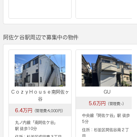
阿佐ケ谷駅周辺で募集中の物件
ＣｏｚｙＨｏｕｓｅ南阿佐ヶ
GU
谷
5.6万円
（管理費:-）
6.4万円
（管理費:4,000円）
中央線「
阿佐ケ谷
」駅 徒歩
5分
丸ノ内線「
南阿佐ケ谷
」
駅 徒歩10分
住所：杉並区阿佐谷南２丁
目
住所：杉並区成田東３丁目