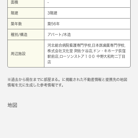
面積
-
階建
3階建
築年数
築56年
種別/構造
アパート/木造
河北総合病院看護専門学校,日本医歯薬専門学校,
株式会社文化堂 阿佐ケ谷店,ドン・キホーテ荻窪
周辺施設
駅前店,ローソンストア１００ 中野大和町二丁目
店
※過去から現在までに部屋まる。に掲載された不動産情報と提携先の地図
情報を元に生成した参考情報です。
地図