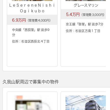
ＬｅＳｅｒｅｎｅＮｉｓｈｉ
グレースマリン
Ｏｇｉｋｕｂｏ
5.4万円
（管理費:3,000円）
6.9万円
（管理費:4,000円）
京王線「
笹塚
」駅 徒歩7分
中央線「
西荻窪
」駅 徒歩9
住所：杉並区方南１丁目
分
住所：杉並区西荻北４丁目
久我山駅周辺で募集中の物件