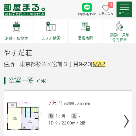
0
お気に入り
お問い合わせ
通勤・通学
価格検索
エリア検索
沿線・駅検索
時間検索
やすだ荘
住所：東京都杉並区宮前３丁目9-20[
MAP
]
空室一覧
（1件）
7
万円
(管理費：3,000円)
敷
1ヶ月
礼
-
1ＤＫ / 22.00㎡ / 2階