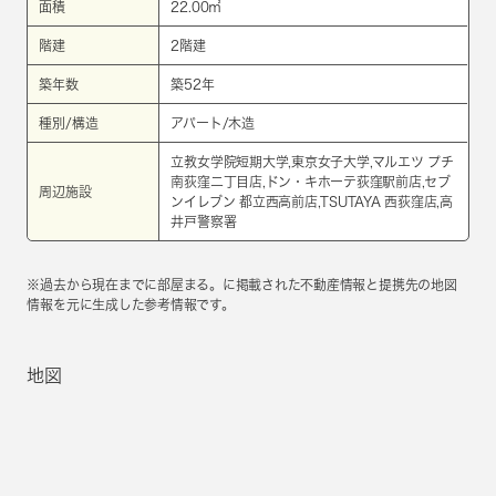
面積
22.00㎡
階建
2階建
築年数
築52年
種別/構造
アパート/木造
立教女学院短期大学,東京女子大学,マルエツ プチ
南荻窪二丁目店,ドン・キホーテ荻窪駅前店,セブ
周辺施設
ンイレブン 都立西高前店,TSUTAYA 西荻窪店,高
井戸警察署
※過去から現在までに部屋まる。に掲載された不動産情報と提携先の地図
情報を元に生成した参考情報です。
地図