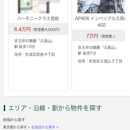
ハーモニーテラス宮前
AP406 インペリアル久我山
402
6.4万円
（管理費:4,000円）
7万円
（管理費:-）
京王井の頭線「
久我山
」
駅 徒歩10分
京王井の頭線「
久我山
」
駅 徒歩7分
住所：杉並区宮前４丁目
住所：杉並区久我山３丁目
エリア・沿線・駅から物件を探す
地域から探す
東京都から探す
杉並区から探す