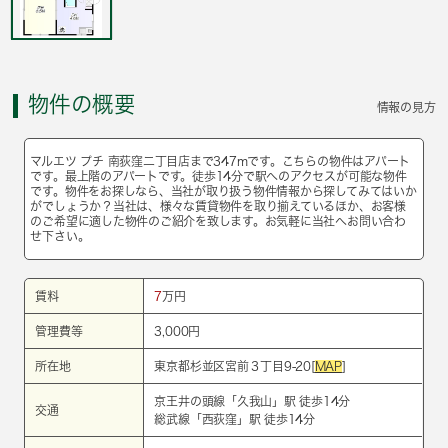
物件の概要
情報の見方
マルエツ プチ 南荻窪二丁目店まで347mです。こちらの物件はアパート
です。最上階のアパートです。徒歩14分で駅へのアクセスが可能な物件
です。物件をお探しなら、当社が取り扱う物件情報から探してみてはいか
がでしょうか？当社は、様々な賃貸物件を取り揃えているほか、お客様
のご希望に適した物件のご紹介を致します。お気軽に当社へお問い合わ
せ下さい。
賃料
7
万円
管理費等
3,000円
所在地
東京都杉並区宮前３丁目9-20[
MAP
]
京王井の頭線
「
久我山
」駅 徒歩14分
交通
総武線
「
西荻窪
」駅 徒歩14分