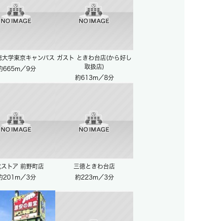
徳大学東京キャンパス
ガスト ときわ台店(から好し
取扱店)
約665m／9分
約613m／8分
ストア 前野町店
三徳ときわ台店
約201m／3分
約223m／3分