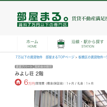
ホーム
沿線・駅から探す
HOME
STATION
7万以下の賃貸物件 部屋まるTOPページ
>
板橋区の賃貸物件一
賃貸アパート
契約金分割可
みよし荘 2階
6
万円
(管理費
-
)
敷金(保証金)：1ヶ月 / 礼金：1ヶ月