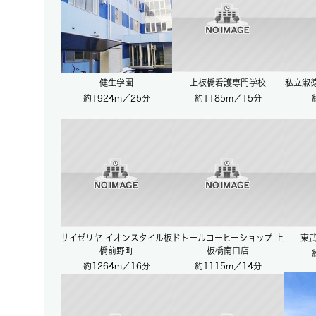
健生学園
上板橋看護専門学校
私立淑
約1924m／25分
約1185m／15分
サイゼリヤ イオンスタイル板
ドトールコーヒーショップ 上
東武
橋前野町
板橋南口店
約1264m／16分
約1115m／14分