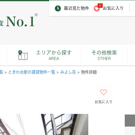
0
最近見た物件
お気に入り
※
エリアから探す
その他検索
AREA
OTHER
覧
>
ときわ台駅の賃貸物件一覧
>
みよし荘
>
物件詳細
お気に入り