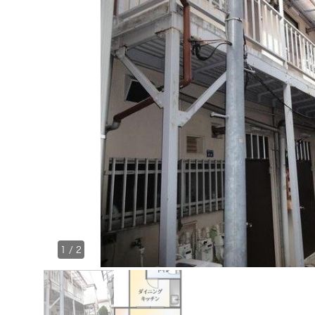
1
/
2