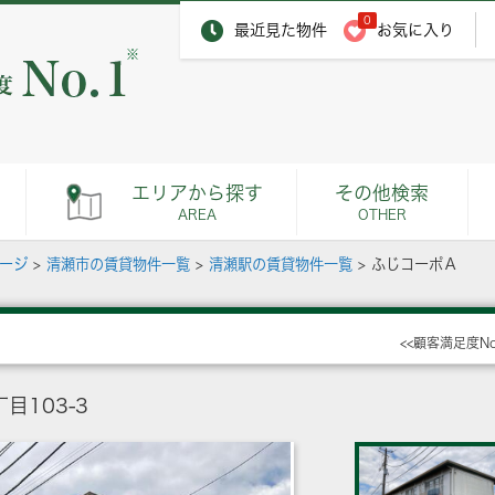
0
最近見た物件
お気に入り
※
エリアから探す
その他検索
AREA
OTHER
ページ
>
清瀬市の賃貸物件一覧
>
清瀬駅の賃貸物件一覧
>
ふじコーポＡ
<<顧客満足度N
103-3