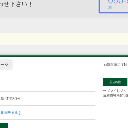
050-
わせ下さい！
料
ページ
<<顧客満足度N
周辺施設
セブンイレブン
清瀬市役所
約9
」駅 徒歩30分
地図を見る
]
-