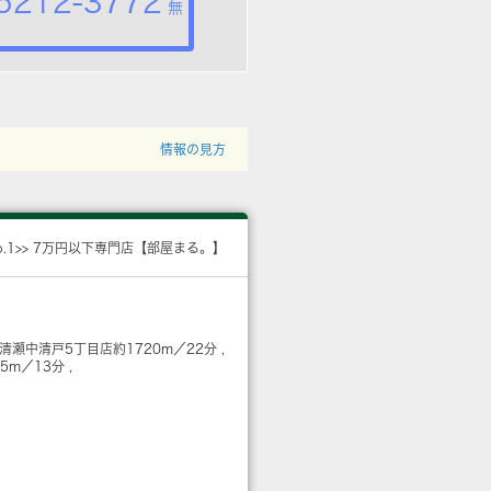
5212-3772
無
情報の見方
o.1>> 7万円以下専門店【部屋まる。】
 清瀬中清戸5丁目店
約1720m／22分
65m／13分