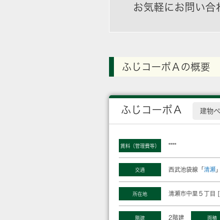
お気軽にお問い合
ふじコーポＡの概要
ふじコーポＡ
建物
****
賃料（管理費等）
西武池袋線「
清瀬
交通
清瀬市中里５丁目 [
所在地
2階建
階建
面積