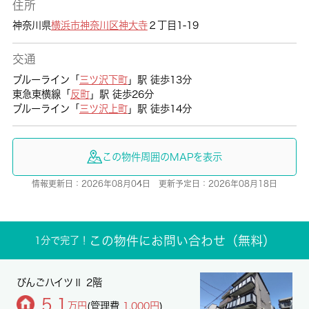
住所
神奈川県
横浜市神奈川区
神大寺
２丁目1-19
交通
ブルーライン「
三ツ沢下町
」駅 徒歩13分
東急東横線「
反町
」駅 徒歩26分
ブルーライン「
三ツ沢上町
」駅 徒歩14分
この物件周囲のMAPを表示
情報更新日：2026年08月04日 更新予定日：2026年08月18日
この物件にお問い合わせ（無料）
1分で完了！
びんごハイツⅡ 2階
5.1
万円
(管理費
1,000円
)