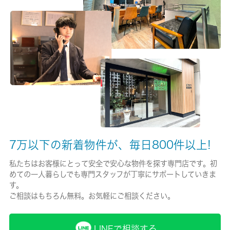
保険加入/料金
有/16000円
保険名/保険期間
-/2年
保証人代行
必加入
保証会社詳細
日本セーフティー株式会社 初回保証料総賃料６０％ 月額保証
7万以下の新着物件が、毎日800件以上!
料８００円、口座振替手数料４４０円
私たちはお客様にとって安全で安心な物件を探す専門店です。初
賃貸区分/契約期間
めての一人暮らしでも専門スタッフが丁寧にサポートしていきま
す。
一般/2年
ご相談はもちろん無料。お気軽にご相談ください。
取引形態
仲介
LINEで相談する