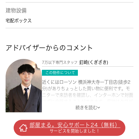
建物設備
宅配ボックス
アドバイザーからのコメント
釘崎(くぎざき)
7万以下専門スタッフ
この物件について
近くにはローソン 横浜神大寺一丁目店(徒歩2
分)がありちょっとした買い物に便利です。モ
ニターで来訪者を確認し、インターホンで対面
せずに会話することができます。収納はクロゼ
続きを読む
ット・シューズボックスなど豊富なので、衣類
や履き物の整理がしやすく便利です。室内設備
はエアコン・バストイレ別などが揃っているの
部屋まる。安心サポート24（無料）
で、快適に過ごしやすいお部屋になります。こ
サービスを開始しました！
ちらのマンションの家賃は5.1万です。角部屋