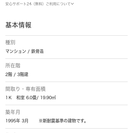
の物件です。快適で楽しい毎日を送りましょ
安心サポート24（無料）ご利用について
う。そのためには、自分にあった生活環境、つ
まり住居が大切になってきます。ぜひこちらで
お探しください。
基本情報
種別
マンション / 鉄骨造
所在階
2階 / 3階建
間取り・専有面積
1Ｋ 和室 6.0畳/ 19.90㎡
築年月
1995年 3月
※新耐震基準の建物です。