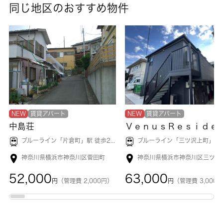
同じ地区のおすすめ物件
NEW
賃貸アパート
NEW
賃貸アパート
中島荘
ＶｅｎｕｓＲｅｓｉｄｅｎｃｅ三
ブルーライン「
片倉町
」駅 徒歩20分
ブルーライン「
三ツ沢上町
」駅 徒歩6分
神奈川県横浜市神奈川区菅田町
52,000
63,000
円
（管理費 2,000円）
円
（管理費 3,000