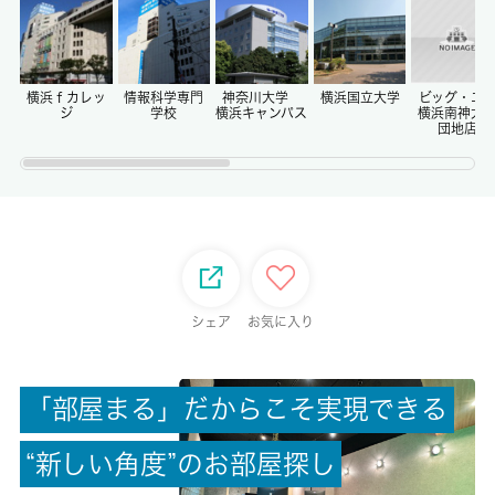
-
償却/敷引
-/-
横浜ｆカレッ
情報科学専門
神奈川大学
横浜国立大学
ビッグ・エ
ジ
学校
横浜キャンパス
横浜南神大
団地店
権利金/雑費
-/-
総戸数
-
シェア
お気に入り
現状/入居可能日
空家/即時
「
部
屋
ま
る
」
だ
か
ら
こ
そ
実
現
で
き
る
駐車場/料金
-/-
“
新
し
い
角
度
”
の
お
部
屋
探
し