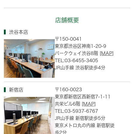
店舗概要
渋谷本店
〒150-0041
東京都渋谷区神南1-20-9
パークウェイ渋谷8階
[MAP]
TEL:03-6455-3405
JR山手線 渋谷駅徒歩4分
〒160-0023
新宿店
東京都新宿区西新宿7-1-11
共栄ビル6階
[MAP]
TEL:03-5937-6767
JR山手線 新宿駅徒歩5分
東京メトロ丸の内線 新宿駅徒
歩2分