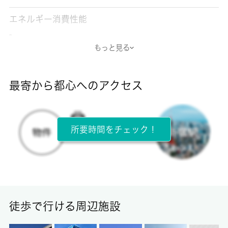
エネルギー消費性能
-
もっと見る
断熱性能
-
最寄から都心へのアクセス
目安光熱費
-
所要時間をチェック！
所在階
2階 / 3階建
面積
19.90㎡
徒歩で行ける周辺施設
保証金