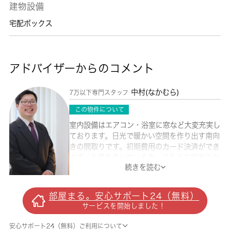
建物設備
宅配ボックス
アドバイザーからのコメント
中村(なかむら)
7万以下専門スタッフ
この物件について
室内設備はエアコン・浴室に窓など大変充実し
ております。日光で暖かい空間を作り出す南向
きの間取りです。初期費用のカード決済ができ
ます。入居を急いでいる方、こちらの空室のお
続きを読む
部屋であれば入居までの待ち時間も短縮できま
す。広さとゆとりのある1DKの物件は、プライ
ベートな空間を快適に保つことができます。よ
部屋まる。安心サポート24（無料）
り交通アクセスの充実した暮らしをお求めな
サービスを開始しました！
ら、京王線高幡不動周辺で住まい探しをしては
いかがでしょうか。物件情報は当社でご確認く
安心サポート24（無料）ご利用について