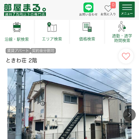
0
お気に入り
お問い合わせ
通勤・通学
価格検索
エリア検索
沿線・駅検索
時間検索
賃貸アパート
契約金分割可
ときわ荘 2階