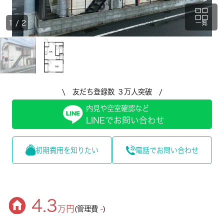
1
/
2
一覧
\ 友だち登録数 ３万人突破 /
内見や空室確認など
LINEでお問い合わせ
初期費用を知りたい
電話でお問い合わせ
4.3
万円
(管理費
-
)