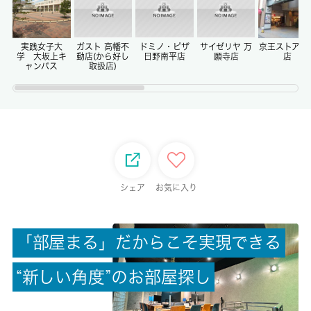
償却/敷引
-/-
実践女子大
ガスト 高幡不
ドミノ・ピザ
サイゼリヤ 万
京王ストア高
学 大坂上キ
動店(から好し
日野南平店
願寺店
店
ャンパス
取扱店)
権利金/雑費
-/-
総戸数
-
シェア
お気に入り
現状/入居可能日
空家/即時
「
部
屋
ま
る
」
だ
か
ら
こ
そ
実
現
で
き
る
駐車場/料金
-/-
“
新
し
い
角
度
”
の
お
部
屋
探
し
保険加入/料金