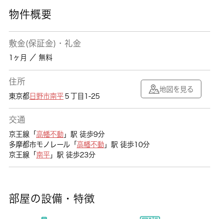
物件概要
敷金(保証金)・礼金
1ヶ月 ／ 無料
住所
地図を見る
東京都
日野市
南平
５丁目1-25
交通
京王線「
高幡不動
」駅 徒歩9分
多摩都市モノレール「
高幡不動
」駅 徒歩10分
京王線「
南平
」駅 徒歩23分
部屋の設備・特徴