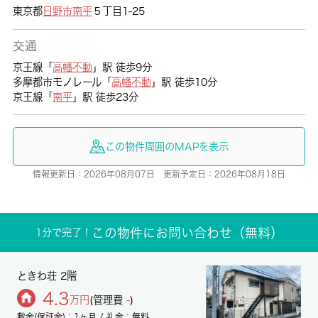
東京都
日野市
南平
５丁目1-25
交通
京王線「
高幡不動
」駅 徒歩9分
多摩都市モノレール「
高幡不動
」駅 徒歩10分
京王線「
南平
」駅 徒歩23分
この物件周囲のMAPを表示
情報更新日：2026年08月07日 更新予定日：2026年08月18日
この物件にお問い合わせ（無料）
1分で完了！
ときわ荘 2階
4.3
万円
(管理費
-
)
敷金(保証金)：1ヶ月 / 礼金：無料