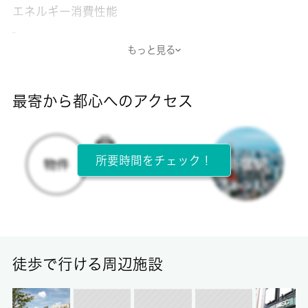
エネルギー消費性能
-
もっと見る
断熱性能
-
最寄から都心へのアクセス
目安光熱費
-
所要時間をチェック！
所在階
2階 / 2階建
面積
25.00㎡
徒歩で行ける周辺施設
保証金
-