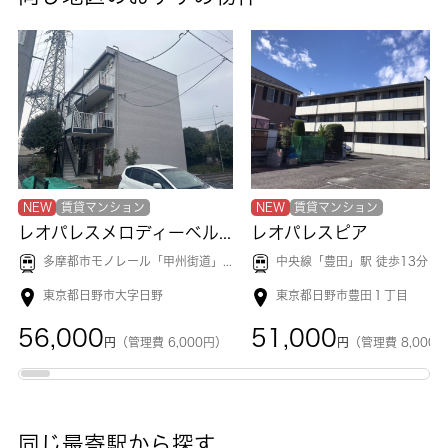
NEW
賃貸マンション
NEW
賃貸マンション
レオパレスメロディーベルイノⅡ
レオパレスピア
多摩都市モノレール「
甲州街道
」駅 徒歩12分
中央線「
豊田
」駅 徒歩13分
東京都日野市大字日野
東京都日野市豊田１丁目
56,000
51,000
円
（管理費 6,000円）
円
（管理費 8,000
同じ最寄駅から探す