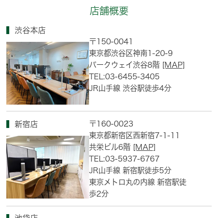
店舗概要
渋谷本店
〒150-0041
東京都渋谷区神南1-20-9
パークウェイ渋谷8階
[MAP]
TEL:03-6455-3405
JR山手線 渋谷駅徒歩4分
〒160-0023
新宿店
東京都新宿区西新宿7-1-11
共栄ビル6階
[MAP]
TEL:03-5937-6767
JR山手線 新宿駅徒歩5分
東京メトロ丸の内線 新宿駅徒
歩2分