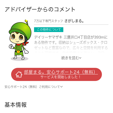
アドバイザーからのコメント
さがしまる。
7万以下専門スタッフ
この物件について
デイリーヤマザキ 三鷹井口4丁目店が393mに
ある物件です。収納はシューズボックス・クロ
ゼットなど豊富なので、広々と空間を利用する
ことも可能です。室内設備はエアコン・フロー
続きを読む
リングなど豊富に揃っており、過ごしやすいお
部屋になっております。こちらの物件は現在空
家です。心にゆとりがうまれる礼金不要の物
部屋まる。安心サポート24（無料）
件。嬉しくなる条件ですよね。ぜひご覧いただ
サービスを開始しました！
きたい賃貸物件です。三鷹市や中央線武蔵境付
近であなたのライフスタイルに合ったお部屋を
安心サポート24（無料）ご利用について
見つけましょう。当社スタッフが全力でサポー
ト致します。
基本情報