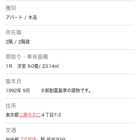
種別
アパート / 木造
所在階
2階 / 2階建
間取り・専有面積
1Ｒ 洋室 9.0畳/ 23.14㎡
築年月
1992年 9月
※新耐震基準の建物です。
住所
東京都
三鷹市
井口
４丁目7-3
交通
中央線「
武蔵境
」駅 徒歩20分