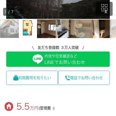
1
/
7
一覧
\ 友だち登録数 ３万人突破 /
内見や空室確認など
LINEでお問い合わせ
初期費用を知りたい
電話でお問い合わせ
5.5
万円
(管理費
-
)