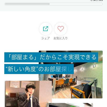
権利金/雑費
-/-
総戸数
-
シェア
お気に入り
現状/入居可能日
空家/即時
「
部
屋
ま
る
」
だ
か
ら
こ
そ
実
現
で
き
る
駐車場/料金
“
新
し
い
角
度
”
の
お
部
屋
探
し
-/-
保険加入/料金
有/19000円
保険名/保険期間
火災保険/2年