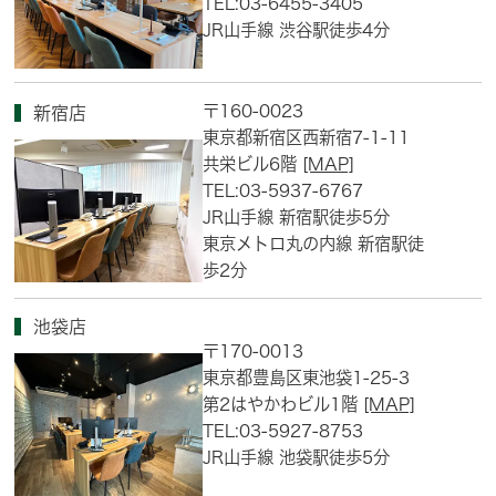
TEL:03-6455-3405
JR山手線 渋谷駅徒歩4分
〒160-0023
新宿店
東京都新宿区西新宿7-1-11
共栄ビル6階
[MAP]
TEL:03-5937-6767
JR山手線 新宿駅徒歩5分
東京メトロ丸の内線 新宿駅徒
歩2分
池袋店
〒170-0013
東京都豊島区東池袋1-25-3
第2はやかわビル1階
[MAP]
TEL:03-5927-8753
JR山手線 池袋駅徒歩5分