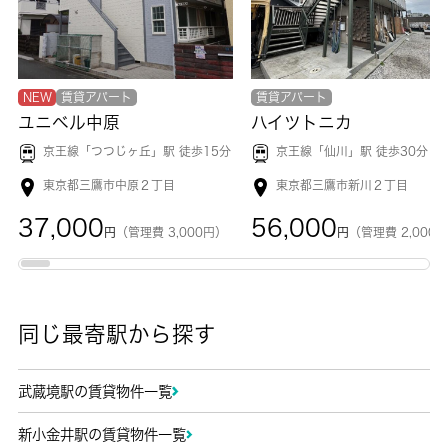
NEW
賃貸アパート
賃貸アパート
ユニベル中原
ハイツトニカ
京王線「
つつじヶ丘
」駅 徒歩15分
京王線「
仙川
」駅 徒歩30分
東京都三鷹市中原２丁目
東京都三鷹市新川２丁目
37,000
56,000
円
（管理費 3,000円）
円
（管理費 2,000
同じ最寄駅から探す
武蔵境駅の賃貸物件一覧
新小金井駅の賃貸物件一覧