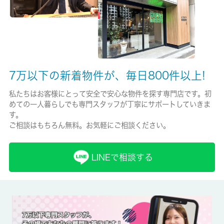
保証人代行
必加入
保証会社詳細
7万以下の新着物件が、毎日800件以上!
初回保証料５０％
私たちはお客様にとって安全で安心な物件を探す専門店です。初
賃貸区分/契約期間
めての一人暮らしでも専門スタッフが丁寧にサポートしていきま
一般/2年
す。
ご相談はもちろん無料。お気軽にご相談ください。
取引形態
仲介
LINEで相談する
備考
室内設備はエアコン・フローリングなどが揃っているので、快適
に過ごしやすいお部屋になります。収納はクロゼット・シューズ
ボックスなど豊富なので、広々と空間を利用することも可能で
す。電気コンロをご利用いただけるアパートです。こちらの物件