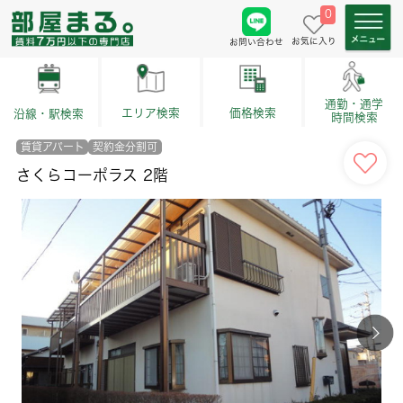
0
お気に入り
お問い合わせ
通勤・通学
価格検索
エリア検索
沿線・駅検索
時間検索
賃貸アパート
契約金分割可
さくらコーポラス 2階