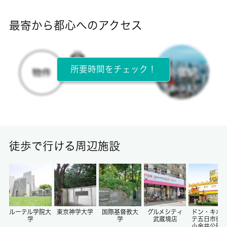
-
最寄から都心へのアクセス
目安光熱費
-
所要時間をチェック！
所在階
2階 / 2階建
面積
23.14㎡
徒歩で行ける周辺施設
保証金
-
償却/敷引
-/-
ルーテル学院大
東京神学大学
国際基督教大
グルメシティ
ドン・キホ
学
学
武蔵境店
テ五日市街
小金井公園