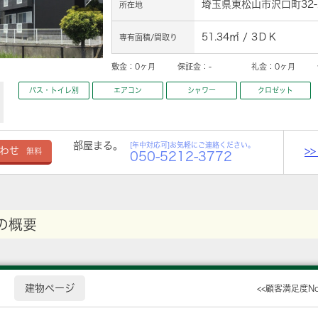
埼玉県東松山市沢口町32-
所在地
51.34㎡ / 3ＤＫ
専有面積/間取り
敷金：
0ヶ月
保証金：
-
礼金：
0ヶ月
バス・トイレ別
エアコン
シャワー
クロゼット
部屋まる。
[年中対応可]お気軽にご連絡ください。
>
わせ
無料
050-5212-3772
の概要
建物ページ
<<顧客満足度N