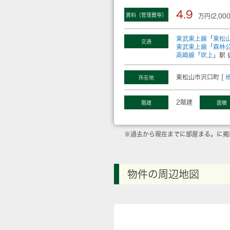
4.9
賃料（管理費等）
万円(2,00
東武東上線
「
東松
交通
東武東上線
「
森林
高崎線
「
吹上
」駅 
東松山市沢口町 [
所在地
2階建
階建
面積
※過去から現在までに部屋まる。に掲
物件の周辺地図