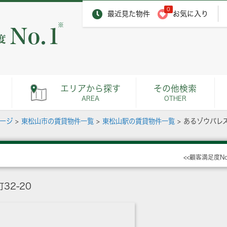
0
最近見た物件
お気に入り
※
エリアから探す
その他検索
AREA
OTHER
ページ
>
東松山市の賃貸物件一覧
>
東松山駅の賃貸物件一覧
>
あるゾウパレス
<<顧客満足度N
2-20