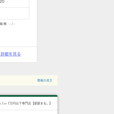
20
償/敷：
- / -
> 詳細を見る
情報の見方
o.1>> 7万円以下専門店【部屋まる。】