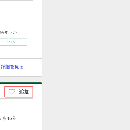
償/敷：
- / -
シャワー
> 詳細を見る
徒歩45分