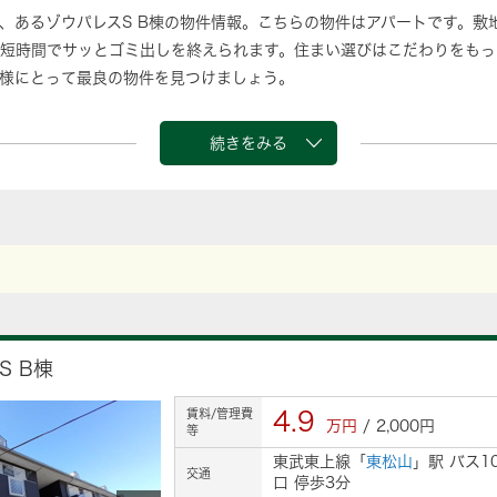
、あるゾウパレスS B棟の物件情報。こちらの物件はアパートです。敷
短時間でサッとゴミ出しを終えられます。住まい選びはこだわりをもっ
様にとって最良の物件を見つけましょう。
続きをみる
S B棟
賃料/管理費
4.9
万円
/ 2,000円
等
東武東上線「
東松山
」駅 バス1
交通
口 停歩3分