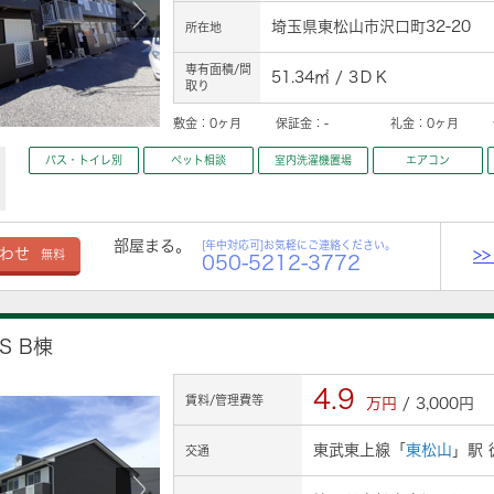
埼玉県東松山市沢口町32-20
所在地
専有面積/間
51.34㎡ / 3ＤＫ
取り
敷金：
0ヶ月
保証金：
-
礼金：
0ヶ月
バス・トイレ別
ペット相談
室内洗濯機置場
エアコン
部屋まる。
[年中対応可]お気軽にご連絡ください。
>
わせ
無料
050-5212-3772
S B棟
4.9
賃料/管理費等
万円
/ 3,000円
東武東上線「
東松山
」駅 
交通