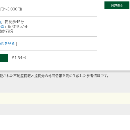
周辺施設
0円～3,000円)
山
」駅 徒歩45分
公園
」駅 徒歩57分
徒歩79分
地図を見る
]
51.34㎡
載された不動産情報と提携先の地図情報を元に生成した参考情報です。