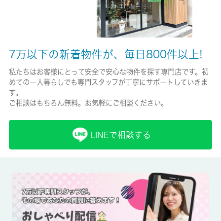
未完成/2026-08月-
駐車場/料金
無/-
7万以下の新着物件が、毎日800件以上!
保険加入/料金
私たちはお客様にとって安全で安心な物件を探す専門店です。初
めての一人暮らしでも専門スタッフが丁寧にサポートしていきま
有/20000円
す。
ご相談はもちろん無料。お気軽にご相談ください。
保険名/保険期間
全管協少短/2年
LINEで相談する
保証人代行
必加入
保証会社詳細
-