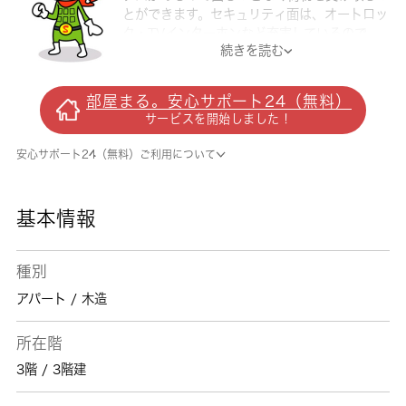
とができます。セキュリティ面は、オートロッ
ク・TVインターホンなど充実しているので、
続きを読む
防犯対策もばっちりです。室内設備は洗面所独
立・浴室乾燥機など豊富に揃っており、過ごし
やすいお部屋になっております。収納はクロゼ
部屋まる。安心サポート24（無料）
ット・シューズボックスなど豊富なので、広々
サービスを開始しました！
と空間を利用することも可能です。きれいで気
持ちいい新築物件で新生活をスタートしません
安心サポート24（無料）ご利用について
か。安心して過ごせる住まいを、所沢市にある
新所沢周辺でゲットしましょう。住まいに関す
る事なら、 城南コミュニティまでご連絡下さ
基本情報
い。
種別
アパート / 木造
所在階
3階 / 3階建