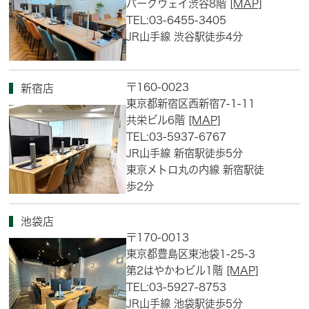
パークウェイ渋谷8階
[MAP]
TEL:03-6455-3405
JR山手線 渋谷駅徒歩4分
〒160-0023
新宿店
東京都新宿区西新宿7-1-11
共栄ビル6階
[MAP]
TEL:03-5937-6767
JR山手線 新宿駅徒歩5分
東京メトロ丸の内線 新宿駅徒
歩2分
池袋店
〒170-0013
東京都豊島区東池袋1-25-3
第2はやかわビル1階
[MAP]
TEL:03-5927-8753
JR山手線 池袋駅徒歩5分