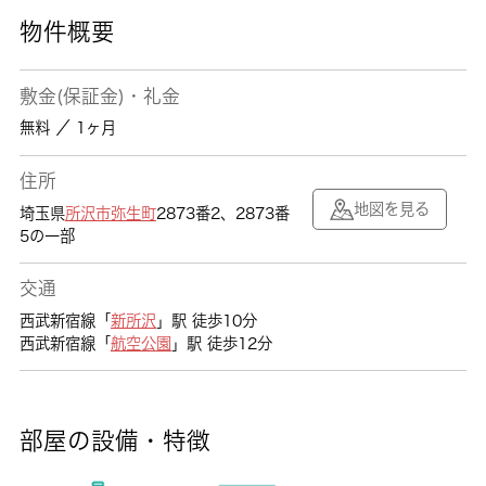
物件概要
敷金(保証金)・礼金
無料 ／ 1ヶ月
住所
地図を見る
埼玉県
所沢市
弥生町
2873番2、2873番
5の一部
交通
西武新宿線「
新所沢
」駅 徒歩10分
西武新宿線「
航空公園
」駅 徒歩12分
部屋の設備・特徴