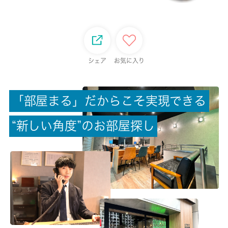
面積
25.15㎡
保証金
シェア
お気に入り
-
「
部
屋
ま
る
」
だ
か
ら
こ
そ
実
現
で
き
る
償却/敷引
-/-
“
新
し
い
角
度
”
の
お
部
屋
探
し
権利金/雑費
-/-
総戸数
12戸
現状/入居可能日