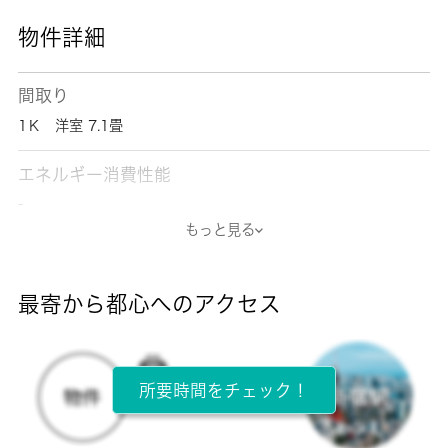
物件詳細
間取り
1Ｋ 洋室 7.1畳
エネルギー消費性能
-
もっと見る
断熱性能
-
最寄から都心へのアクセス
目安光熱費
-
所要時間をチェック！
所在階
3階 / 3階建