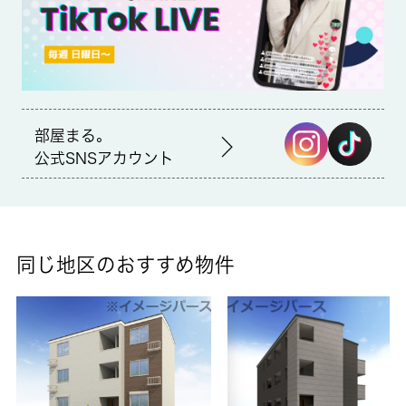
賃貸区分/契約期間
一般/2年
取引形態
仲介
部屋まる。
備考
公式SNSアカウント
セキュリティ面は、TVインターホン・オートロックなど充実して
いるので安心して生活できます。収納はシューズボックス・クロ
ゼットなど豊富なので、衣類や履き物の整理がしやすく便利で
す。付近にある2つの駅は、用途や行き先に応じて使い分けるこ
とができます。 城南コミュニティはお客様のよりよい住まい探
同じ地区のおすすめ物件
しのお手伝いを致します。個々のこだわりやご要望はスタッフま
でお気軽にお申し付け下さい。