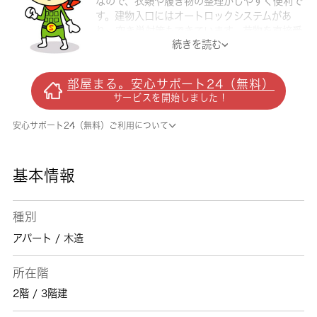
なので、衣類や履き物の整理がしやすく便利で
す。建物入口にはオートロックシステムがあ
り、空き巣対策もできています。荷物を直接受
続きを読む
け取れないときは宅配ボックスに届くので、イ
ンターネットショッピングをよくする方や日中
家にいないことが多い方におすすめです。室内
部屋まる。安心サポート24（無料）
設備は洗面化粧台・浴室乾燥機などが揃ってお
サービスを開始しました！
り、とても充実しています。居住者用の駐輪場
が付いている物件です。吉川市の住まい探し
安心サポート24（無料）ご利用について
を 城南コミュニティにお手伝いさせてくださ
い。多種多様な賃貸情報を取り扱っている当社
でなら、きっと素敵な住まいを見つけることが
基本情報
できます。
種別
アパート / 木造
所在階
2階 / 3階建