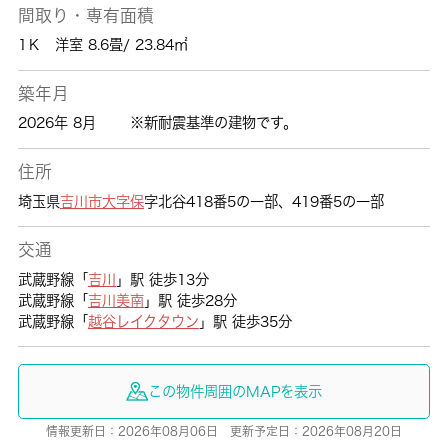
間取り・専有面積
1Ｋ 洋室 8.6畳/ 23.84㎡
築年月
2026年 8月
※新耐震基準の建物です。
住所
埼玉県
吉川市
大字保
字北谷418番5の一部、419番5の一部
交通
武蔵野線「
吉川
」駅 徒歩13分
武蔵野線「
吉川美南
」駅 徒歩28分
武蔵野線「
越谷レイクタウン
」駅 徒歩35分
この物件周囲のMAPを表示
情報更新日：2026年08月06日 更新予定日：2026年08月20日