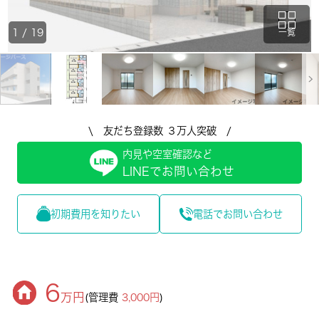
1
/
19
一覧
\ 友だち登録数 ３万人突破 /
内見や空室確認など
LINEでお問い合わせ
初期費用を知りたい
電話でお問い合わせ
6
万円
(管理費
3,000円
)