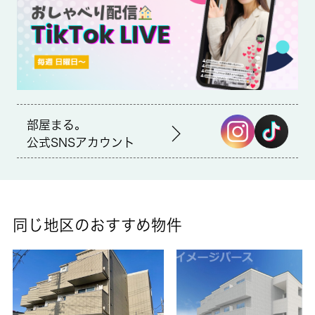
賃貸区分/契約期間
一般/2年
取引形態
仲介
部屋まる。
備考
公式SNSアカウント
宅配ボックスを利用すれば、配達時間を気にすることなく外出や
入浴などの私生活を送ることができます。収納はクロゼット・シ
ューズボックスなど豊富なので、衣類や履き物の整理がしやすく
便利です。現在建築中の物件です。家賃を10万円以下に抑えるこ
とができます。安心して過ごせる住まいを、吉川市にある吉川周
同じ地区のおすすめ物件
辺でゲットしましょう。住まいに関する事なら、 城南コミュニ
ティまでご連絡下さい。