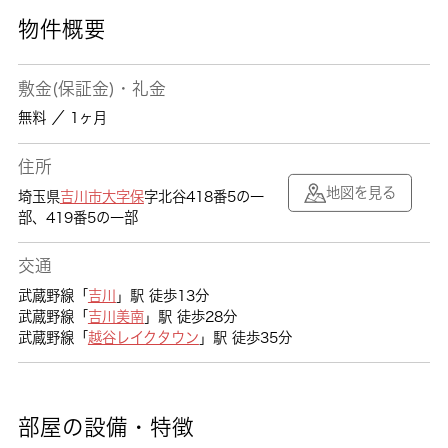
物件概要
敷金(保証金)・礼金
無料 ／ 1ヶ月
住所
地図を見る
埼玉県
吉川市
大字保
字北谷418番5の一
部、419番5の一部
交通
武蔵野線「
吉川
」駅 徒歩13分
武蔵野線「
吉川美南
」駅 徒歩28分
武蔵野線「
越谷レイクタウン
」駅 徒歩35分
部屋の設備・特徴