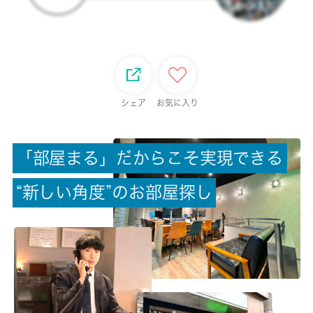
2階 / 3階建
面積
23.84㎡
保証金
シェア
お気に入り
-
「
部
屋
ま
る
」
だ
か
ら
こ
そ
実
現
で
き
る
償却/敷引
-/-
“
新
し
い
角
度
”
の
お
部
屋
探
し
権利金/雑費
-/-
総戸数
-