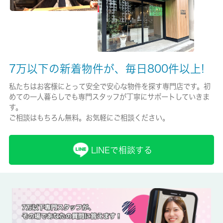
現状/入居可能日
未完成/2026-09月-
駐車場/料金
無/-
7万以下の新着物件が、毎日800件以上!
保険加入/料金
私たちはお客様にとって安全で安心な物件を探す専門店です。初
めての一人暮らしでも専門スタッフが丁寧にサポートしていきま
有/20000円
す。
ご相談はもちろん無料。お気軽にご相談ください。
保険名/保険期間
全管協少短/-
LINEで相談する
保証人代行
必加入
保証会社詳細
-