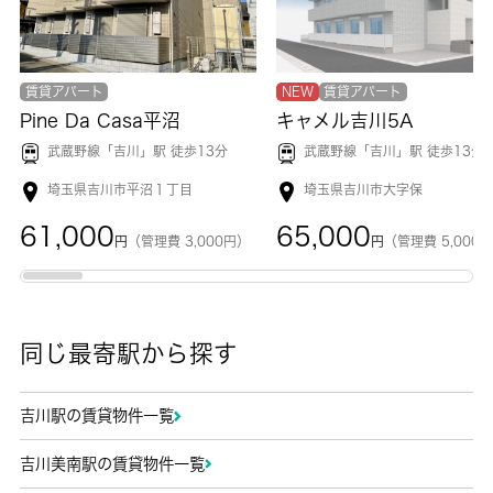
賃貸アパート
NEW
賃貸アパート
Pine Da Casa平沼
キャメル吉川5A
武蔵野線「
吉川
」駅 徒歩13分
武蔵野線「
吉川
」駅 徒歩13分
埼玉県吉川市平沼１丁目
埼玉県吉川市大字保
61,000
65,000
円
（管理費 3,000円）
円
（管理費 5,000
同じ最寄駅から探す
吉川駅の賃貸物件一覧
吉川美南駅の賃貸物件一覧